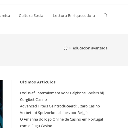
Alternar
nomica
Cultura Social
Lectura Enriquecedora
búsqueda
>
educación avanzada
de
la
Ultimos Articulos
Exclusief Entertainment voor Belgische Spelers bij
Corgibet Casino
web
Advanced Filters Geïntroduceerd: Lizaro Casino
Verbeterd Spelzoekmachine voor België
O Amanhã do Jogo Online de Casino em Portugal
com o Fugu Casino