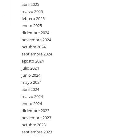
abril 2025
marzo 2025
febrero 2025
enero 2025
diciembre 2024
noviembre 2024
octubre 2024
septiembre 2024
agosto 2024
julio 2024
junio 2024
mayo 2024
abril 2024
marzo 2024
enero 2024
diciembre 2023
noviembre 2023
octubre 2023
septiembre 2023