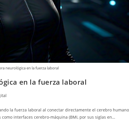
ra neurológica en la fuerza laboral
gica en la fuerza laboral
ital
ando la fuerza laboral al conectar directamente el cerebro humano
 como interfaces cerebro-máquina (BMI, por sus siglas en…