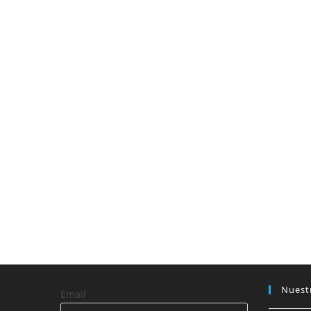
Nuest
Email