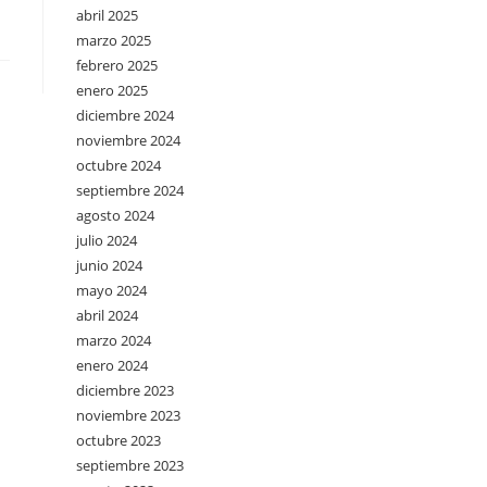
abril 2025
marzo 2025
febrero 2025
enero 2025
diciembre 2024
noviembre 2024
octubre 2024
septiembre 2024
agosto 2024
julio 2024
junio 2024
mayo 2024
abril 2024
marzo 2024
enero 2024
diciembre 2023
noviembre 2023
octubre 2023
septiembre 2023