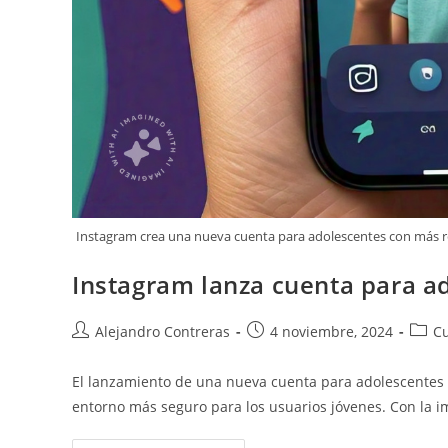
Instagram crea una nueva cuenta para adolescentes con más res
Instagram lanza cuenta para a
Autor
Entrada
Categ
Alejandro Contreras
4 noviembre, 2024
Cu
de
publicada:
de
la
la
El lanzamiento de una nueva cuenta para adolescentes
entrada:
entra
entorno más seguro para los usuarios jóvenes. Con la