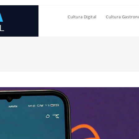
Cultura Digital
Cultura Gastro