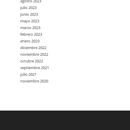
agosto 2023
julio 2023
junio 2023
mayo 2023
marzo 2023
febrero 2023
enero 2023
diciembre 2022
noviembre 2022
octubre 2022
septiembre 2021
julio 2021
noviembre 2020