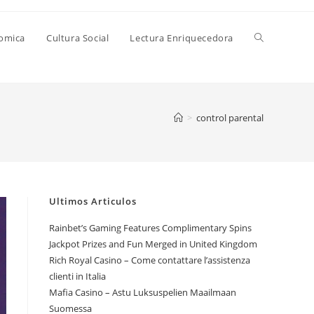
Alternar
nomica
Cultura Social
Lectura Enriquecedora
búsqueda
>
control parental
de
la
Ultimos Articulos
Rainbet’s Gaming Features Complimentary Spins
Jackpot Prizes and Fun Merged in United Kingdom
web
Rich Royal Casino – Come contattare l’assistenza
clienti in Italia
Mafia Casino – Astu Luksuspelien Maailmaan
Suomessa