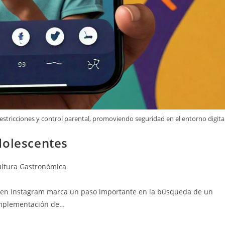
tricciones y control parental, promoviendo seguridad en el entorno digital
dolescentes
oría
ltura Gastronómica
 en Instagram marca un paso importante en la búsqueda de un
da:
 implementación de…