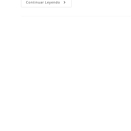
Instagram
Continuar Leyendo
Lanza
Cuenta
Para
Adolescentes