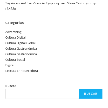
Ταχεία και Απλή Διαδικασία Εγγραφής στο Stake Casino για την
Ελλάδα
Categorias
Advertising
Cultura Digital
Cultura Digital Global
Cultura Gastronómica
Cultura Gastronomica
Cultura Social
Digital
Lectura Enriquecedora
Buscar
BUSCAR