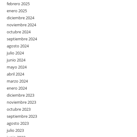
febrero 2025
enero 2025
diciembre 2024
noviembre 2024
octubre 2024
septiembre 2024
agosto 2024
julio 2024
junio 2024
mayo 2024
abril 2024
marzo 2024
enero 2024
diciembre 2023
noviembre 2023
octubre 2023
septiembre 2023
agosto 2023
julio 2023