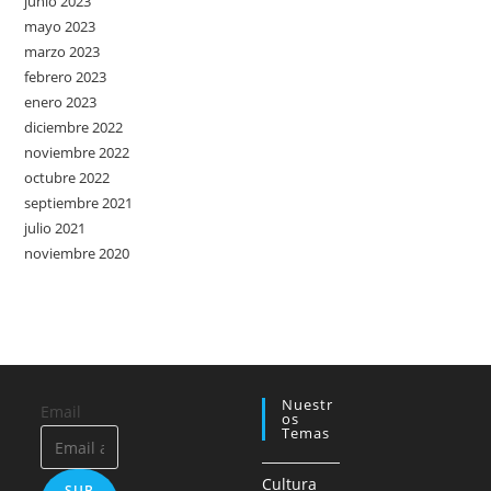
junio 2023
mayo 2023
marzo 2023
febrero 2023
enero 2023
diciembre 2022
noviembre 2022
octubre 2022
septiembre 2021
julio 2021
noviembre 2020
Nuestr
Email
Os
Temas
Cultura
SUB