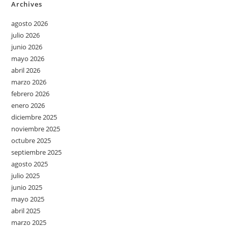
Archives
agosto 2026
julio 2026
junio 2026
mayo 2026
abril 2026
marzo 2026
febrero 2026
enero 2026
diciembre 2025
noviembre 2025
octubre 2025
septiembre 2025
agosto 2025
julio 2025
junio 2025
mayo 2025
abril 2025
marzo 2025