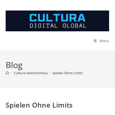
Ir
al
contenido
Menú
Blog
>
Cultura Gastronómica
>
Spielen Ohne Limits
Spielen Ohne Limits