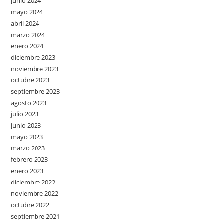
junio 2024
mayo 2024
abril 2024
marzo 2024
enero 2024
diciembre 2023
noviembre 2023
octubre 2023
septiembre 2023
agosto 2023
julio 2023
junio 2023
mayo 2023
marzo 2023
febrero 2023
enero 2023
diciembre 2022
noviembre 2022
octubre 2022
septiembre 2021