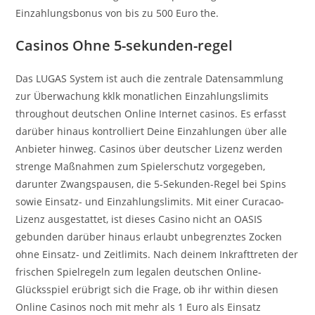
Einzahlungsbonus von bis zu 500 Euro the.
Casinos Ohne 5-sekunden-regel
Das LUGAS System ist auch die zentrale Datensammlung
zur Überwachung kklk monatlichen Einzahlungslimits
throughout deutschen Online Internet casinos. Es erfasst
darüber hinaus kontrolliert Deine Einzahlungen über alle
Anbieter hinweg. Casinos über deutscher Lizenz werden
strenge Maßnahmen zum Spielerschutz vorgegeben,
darunter Zwangspausen, die 5-Sekunden-Regel bei Spins
sowie Einsatz- und Einzahlungslimits. Mit einer Curacao-
Lizenz ausgestattet, ist dieses Casino nicht an OASIS
gebunden darüber hinaus erlaubt unbegrenztes Zocken
ohne Einsatz- und Zeitlimits. Nach deinem Inkrafttreten der
frischen Spielregeln zum legalen deutschen Online-
Glücksspiel erübrigt sich die Frage, ob ihr within diesen
Online Casinos noch mit mehr als 1 Euro als Einsatz