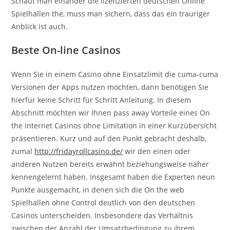
Schaut man einander die lizenzierten deutschen Online
Spielhallen the, muss man sichern, dass das ein trauriger
Anblick ist auch.
Beste On-line Casinos
Wenn Sie in einem Casino ohne Einsatzlimit die cuma-cuma
Versionen der Apps nutzen möchten, dann benötigen Sie
hierfür keine Schritt für Schritt Anleitung. In diesem
Abschnitt möchten wir Ihnen pass away Vorteile eines On
the internet Casinos ohne Limitation in einer Kurzübersicht
präsentieren. Kurz und auf den Punkt gebracht deshalb,
zumal
http://fridayrollcasino.de/
wir den einen oder
anderen Nutzen bereits erwähnt beziehungsweise näher
kennengelernt haben. Insgesamt haben die Experten neun
Punkte ausgemacht, in denen sich die On the web
Spielhallen ohne Control deutlich von den deutschen
Casinos unterscheiden. Insbesondere das Verhältnis
zwischen der Anzahl der Umsatzbedingung zu ihrem