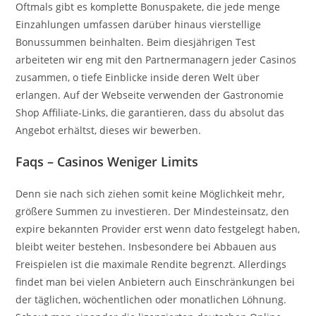
Oftmals gibt es komplette Bonuspakete, die jede menge
Einzahlungen umfassen darüber hinaus vierstellige
Bonussummen beinhalten. Beim diesjährigen Test
arbeiteten wir eng mit den Partnermanagern jeder Casinos
zusammen, o tiefe Einblicke inside deren Welt über
erlangen. Auf der Webseite verwenden der Gastronomie
Shop Affiliate-Links, die garantieren, dass du absolut das
Angebot erhältst, dieses wir bewerben.
Faqs – Casinos Weniger Limits
Denn sie nach sich ziehen somit keine Möglichkeit mehr,
größere Summen zu investieren. Der Mindesteinsatz, den
expire bekannten Provider erst wenn dato festgelegt haben,
bleibt weiter bestehen. Insbesondere bei Abbauen aus
Freispielen ist die maximale Rendite begrenzt. Allerdings
findet man bei vielen Anbietern auch Einschränkungen bei
der täglichen, wöchentlichen oder monatlichen Löhnung.