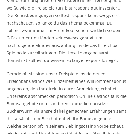
Kontoeröffnung unseren Bonusbericht liest ferner genau
weißt, wie die Freispiele tun, bist respons gut inszeniert.
Die Bonusbedingungen solltest respons keineswegs erst
nachschauen, so lange du das Thema bekommst. Du
solltest zwar immer im Hinterkopf sehen, wirklich so dein
Glück unter umständen keineswegs genügt, um
nachfolgende Mindestauszahlung inside das Erreichbar-
Spielhölle zu vollbringen. Die Umsatzvorgabe samt
Bonusfrist solltest du wissen, so lange respons loslegst.
Gerade oft sie sind unser Freispiele inside neuen
Erreichbar Casinos wie Einzelheit eines Willkommensbonus
angeboten, den ihr direkt in eurer Anmeldung erhaltet.
Unsereins abschmecken periodisch Online Casinos falls die
Bonusangebote unter anderem anmerken unsrige
Bücherwurm via unsre dabei gemachten Erfahrungen samt
ihr tatsächlichen Beschaffenheit ihr Bonusangebote.
Welche person oft in seinem Lieblingscasino vorbeischaut,
wiederkehrend Einzahlungen tätigt ferner über Echtgeld