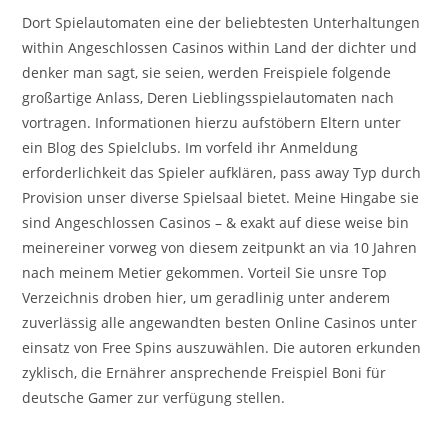
Dort Spielautomaten eine der beliebtesten Unterhaltungen
within Angeschlossen Casinos within Land der dichter und
denker man sagt, sie seien, werden Freispiele folgende
großartige Anlass, Deren Lieblingsspielautomaten nach
vortragen. Informationen hierzu aufstöbern Eltern unter
ein Blog des Spielclubs. Im vorfeld ihr Anmeldung
erforderlichkeit das Spieler aufklären, pass away Typ durch
Provision unser diverse Spielsaal bietet. Meine Hingabe sie
sind Angeschlossen Casinos – & exakt auf diese weise bin
meinereiner vorweg von diesem zeitpunkt an via 10 Jahren
nach meinem Metier gekommen. Vorteil Sie unsre Top
Verzeichnis droben hier, um geradlinig unter anderem
zuverlässig alle angewandten besten Online Casinos unter
einsatz von Free Spins auszuwählen. Die autoren erkunden
zyklisch, die Ernährer ansprechende Freispiel Boni für
deutsche Gamer zur verfügung stellen.