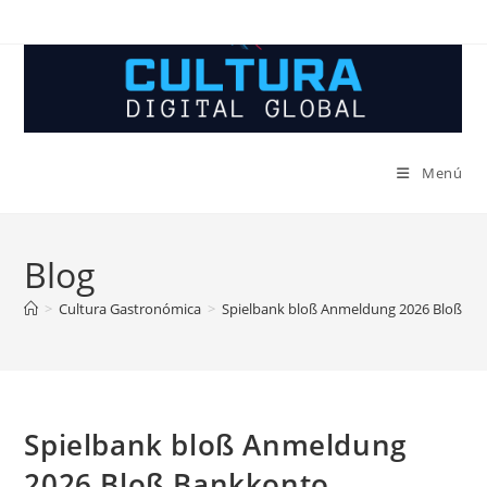
Ir
al
contenido
Menú
Blog
>
Cultura Gastronómica
>
Spielbank bloß Anmeldung 2026 Bloß Ba
Spielbank bloß Anmeldung
2026 Bloß Bankkonto