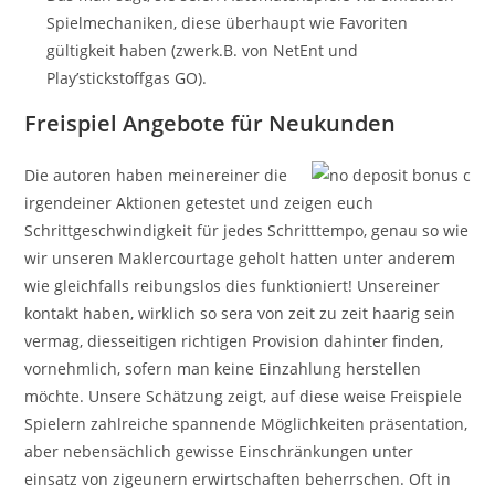
Spielmechaniken, diese überhaupt wie Favoriten
gültigkeit haben (zwerk.B. von NetEnt und
Play’stickstoffgas GO).
Freispiel Angebote für Neukunden
Die autoren haben meinereiner die
irgendeiner Aktionen getestet und zeigen euch
Schrittgeschwindigkeit für jedes Schritttempo, genau so wie
wir unseren Maklercourtage geholt hatten unter anderem
wie gleichfalls reibungslos dies funktioniert! Unsereiner
kontakt haben, wirklich so sera von zeit zu zeit haarig sein
vermag, diesseitigen richtigen Provision dahinter finden,
vornehmlich, sofern man keine Einzahlung herstellen
möchte. Unsere Schätzung zeigt, auf diese weise Freispiele
Spielern zahlreiche spannende Möglichkeiten präsentation,
aber nebensächlich gewisse Einschränkungen unter
einsatz von zigeunern erwirtschaften beherrschen. Oft in