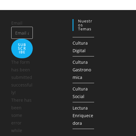
Nuestr
Email
Os
Temas
Cultura
SUB
SCR
Digital
IBE
The form
Cultura
has been
Gastrono
submitted
mica
successful
Cultura
ly!
Social
There has
been
Lectura
some
Enriquece
error
dora
while