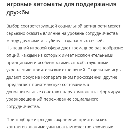
игровые автоматы для поддержания
дружбы
Выбор соответствующей социальной активности может
серьезно оказать влияние на уровень сотрудничества
между друзьями и глубину создаваемых связей.
Нынешний игровой сфера дает громадное разнообразие
опций, каждый из которых имеет исключительными
принципами и особенностями, способствующими
укреплению приятельских отношений. Отдельные игры
делают фокус на кооперативном прохождении, другие
предлагают приятельскую состязание, а
дополнительные сочетают пару компонента, формируя
уравновешенный переживание социального
сотрудничества.
При подборе игры для сохранения приятельских
контактов значимо учитывать множество ключевых