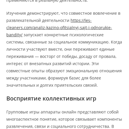
применяются в реальную деятельность.
Изучения демонстрируют, что совместное вовлечение в
развлекательной деятельности
https://les-
cleaners.com/analiz-kazino-ofitsialnyj-sajt-i-odnorukie-
bandity/
запускает конкретные психологические
системы, связанные за социальное коммуникацию. Когда
личности участвуют вместе, они переживают единые
переживания — восторг от победы, досаду от провала,
интерес от внезапных развитий истории. Эти
совместные опыты образуют эмоциональную отношения
между участниками, формируя базис для более
значительных и долгих приятельских связей.
Восприятие коллективных игр
Групповые игры аппараты онлайн представляют собой
многоаспектное понятие, которое связывает компоненты
развлечения, связи и социального сотрудничества. В