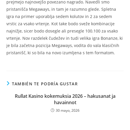
prejmejo najnovejšo povezano nagrado. Navedli smo
pristanišča Megaways, in tam je razumno glede. Spletna
igra na primer uporablja sedem kolutov in 2 za sedem
vrstic za vsako vrtenje. Kot take bodo sveže kombinacije
najnižje, sicer bodo dosegle ali presegle 100.100 za vsako
vrtenje. Nov razdelek čudežev in tudi velika igra Bonanze, ki
je bila začetna pozicija Megaways, vodita do vala klasičnih
pristanišč, ki so bila na novo izumljena s tem formatom.
TAMBIÉN TE PODRÍA GUSTAR
Rullat Kasino kokemuksia 2026 – hakusanat ja
havainnot
30 mayo, 2026