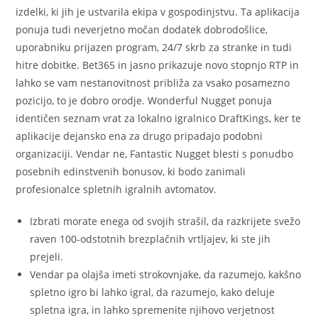
izdelki, ki jih je ustvarila ekipa v gospodinjstvu. Ta aplikacija
ponuja tudi neverjetno močan dodatek dobrodošlice,
uporabniku prijazen program, 24/7 skrb za stranke in tudi
hitre dobitke. Bet365 in jasno prikazuje novo stopnjo RTP in
lahko se vam nestanovitnost približa za vsako posamezno
pozicijo, to je dobro orodje.
Wonderful Nugget ponuja
identičen seznam vrat za lokalno igralnico DraftKings, ker te
aplikacije dejansko ena za drugo pripadajo podobni
organizaciji. Vendar ne, Fantastic Nugget blesti s ponudbo
posebnih edinstvenih bonusov, ki bodo zanimali
profesionalce spletnih igralnih avtomatov.
Izbrati morate enega od svojih strašil, da razkrijete svežo
raven 100-odstotnih brezplačnih vrtljajev, ki ste jih
prejeli.
Vendar pa olajša imeti strokovnjake, da razumejo, kakšno
spletno igro bi lahko igral, da razumejo, kako deluje
spletna igra, in lahko spremenite njihovo verjetnost