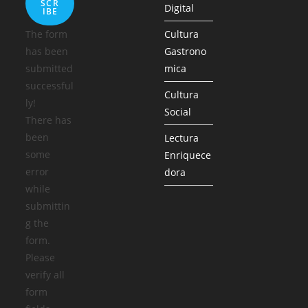
SCR
Digital
IBE
The form
Cultura
has been
Gastrono
submitted
mica
successful
Cultura
ly!
Social
There has
been
Lectura
some
Enriquece
error
dora
while
submittin
g the
form.
Please
verify all
form