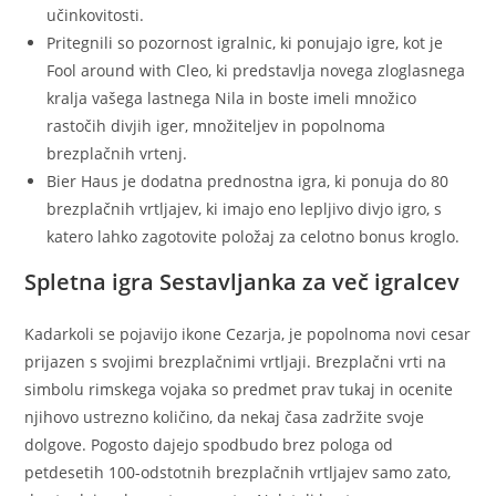
učinkovitosti.
Pritegnili so pozornost igralnic, ki ponujajo igre, kot je
Fool around with Cleo, ki predstavlja novega zloglasnega
kralja vašega lastnega Nila in boste imeli množico
rastočih divjih iger, množiteljev in popolnoma
brezplačnih vrtenj.
Bier Haus je dodatna prednostna igra, ki ponuja do 80
brezplačnih vrtljajev, ki imajo eno lepljivo divjo igro, s
katero lahko zagotovite položaj za celotno bonus kroglo.
Spletna igra Sestavljanka za več igralcev
Kadarkoli se pojavijo ikone Cezarja, je popolnoma novi cesar
prijazen s svojimi brezplačnimi vrtljaji. Brezplačni vrti na
simbolu rimskega vojaka so predmet prav tukaj in ocenite
njihovo ustrezno količino, da nekaj časa zadržite svoje
dolgove. Pogosto dajejo spodbudo brez pologa od
petdesetih 100-odstotnih brezplačnih vrtljajev samo zato,