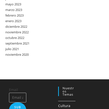
mayo 2023
marzo 2023
febrero 2023
enero 2023
diciembre 2022
noviembre 2022
octubre 2022
septiembre 2021
julio 2021
noviembre 2020
Nuestr
Email
Os
Temas
Cultura
SUB