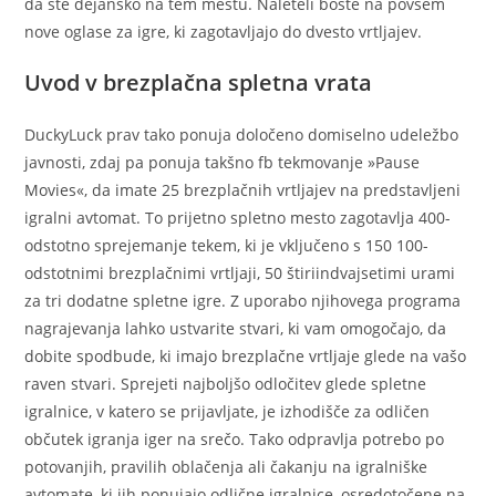
da ste dejansko na tem mestu. Naleteli boste na povsem
nove oglase za igre, ki zagotavljajo do dvesto vrtljajev.
Uvod v brezplačna spletna vrata
DuckyLuck prav tako ponuja določeno domiselno udeležbo
javnosti, zdaj pa ponuja takšno fb tekmovanje »Pause
Movies«, da imate 25 brezplačnih vrtljajev na predstavljeni
igralni avtomat. To prijetno spletno mesto zagotavlja 400-
odstotno sprejemanje tekem, ki je vključeno s 150 100-
odstotnimi brezplačnimi vrtljaji, 50 štiriindvajsetimi urami
za tri dodatne spletne igre. Z uporabo njihovega programa
nagrajevanja lahko ustvarite stvari, ki vam omogočajo, da
dobite spodbude, ki imajo brezplačne vrtljaje glede na vašo
raven stvari. Sprejeti najboljšo odločitev glede spletne
igralnice, v katero se prijavljate, je izhodišče za odličen
občutek igranja iger na srečo. Tako odpravlja potrebo po
potovanjih, pravilih oblačenja ali čakanju na igralniške
avtomate, ki jih ponujajo odlične igralnice, osredotočene na