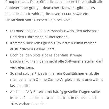
Croupiers aus. Diese öffentlich einsehbare Liste enthält alle
Anbieter über gültiger deutscher Lizenz. Es gibt dieses
monatliches Einzahlungslimit von 1 000€ sowie ein
Einsatzlimit von 1€ expert Spin bei Slots.
Du musst also deinen Personalausweis, den Reisepass
und den Führerschein übersenden.
Kommen unsereins gleich zum letzten Punkt meiner
ausführlichen Casino Tests.
Doch bei den Slots gibt es ebenfalls strenge
Beschränkungen, denn nicht alle Softwarehersteller darf
vertreten sein.
So sind solche Prizes immer ein Qualitätsmerkmal, die
man bei einem Online Casino Vergleich nicht unerwähnt
lassen sollte.
Auch ein FAQ-Bereich mit häufig gestellte Fragen sollte
im Idealfall in diesen Online Casinos in Deutschland
2025 vorhanden sein.