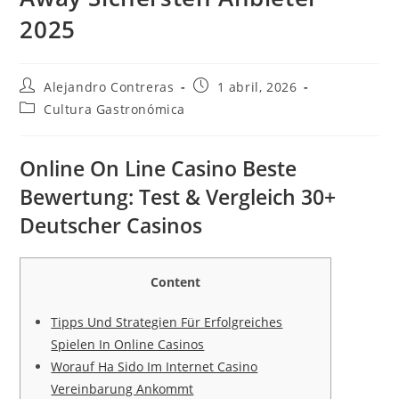
2025
Autor
Entrada
Alejandro Contreras
1 abril, 2026
de
publicada:
Categoría
Cultura Gastronómica
la
de
entrada:
la
entrada:
Online On Line Casino Beste
Bewertung: Test & Vergleich 30+
Deutscher Casinos
Content
Tipps Und Strategien Für Erfolgreiches
Spielen In Online Casinos
Worauf Ha Sido Im Internet Casino
Vereinbarung Ankommt