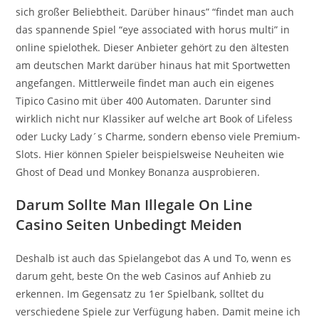
sich großer Beliebtheit. Darüber hinaus” “findet man auch
das spannende Spiel “eye associated with horus multi” in
online spielothek. Dieser Anbieter gehört zu den ältesten
am deutschen Markt darüber hinaus hat mit Sportwetten
angefangen. Mittlerweile findet man auch ein eigenes
Tipico Casino mit über 400 Automaten. Darunter sind
wirklich nicht nur Klassiker auf welche art Book of Lifeless
oder Lucky Lady´s Charme, sondern ebenso viele Premium-
Slots. Hier können Spieler beispielsweise Neuheiten wie
Ghost of Dead und Monkey Bonanza ausprobieren.
Darum Sollte Man Illegale On Line
Casino Seiten Unbedingt Meiden
Deshalb ist auch das Spielangebot das A und To, wenn es
darum geht, beste On the web Casinos auf Anhieb zu
erkennen. Im Gegensatz zu 1er Spielbank, solltet du
verschiedene Spiele zur Verfügung haben. Damit meine ich