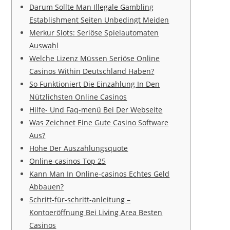
Darum Sollte Man Illegale Gambling
Establishment Seiten Unbedingt Meiden
Merkur Slots: Seriöse Spielautomaten
Auswahl
Welche Lizenz Müssen Seriöse Online
Casinos Within Deutschland Haben?
So Funktioniert Die Einzahlung In Den
Nützlichsten Online Casinos
Hilfe- Und Faq-menü Bei Der Webseite
Was Zeichnet Eine Gute Casino Software
Aus?
Höhe Der Auszahlungsquote
Online-casinos Top 25
Kann Man In Online-casinos Echtes Geld
Abbauen?
Schritt-für-schritt-anleitung –
Kontoeröffnung Bei Living Area Besten
Casinos