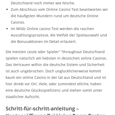
Deutschland noch immer wie Nische.
Zum Abschluss vom Online Casino Test beantworten wir
die häufigsten Wundern rund um deutsche Online
Casinos.
Im Wildz Online casino Test werden die raschen
Auszahlungsprozesse, die Vielfalt der Spielauswahl und
die Bonusaktionen im Detail erläutert.
Die meisten Leute oder Spieler” “throughout Deutschland
spielen natürlich am liebsten in deutschen online Casinos.
Das Vertrauen within die deutsche Sistem und Sicherheit
ist auch ungebrochen. Doch unglücklicherweise kommt
kaum ein online Casino in der tat aus Deutschland und ist
hier direkt vor Ort. Viele, oder zumindest etliche, haben
eine deutsche Glücksspiellizenz und stehen somit unter
staatlicher Aufsicht.
Schritt-für-schritt-anleitung –