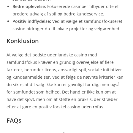
Bedre oplevelse:
Fokuserede casinoer tilbyder ofte et
bredere udvalg af spil og bedre kundeservice.
Positiv indflydelse:
Ved at vælge et samfundsfokuseret
casino bidrager du til lokale projekter og velgørenhed.
Konklusion
At vælge det bedste udenlandske casino med
samfundsfokus kræver en grundig overvejelse af flere
faktorer, herunder licens, ansvarligt spil, sociale initiativer
og kundeanmeldelser. Ved at følge de nævnte kriterier kan
du sikre, at dit valg ikke kun er gavnligt for dig, men også
for samfundet som helhed. Det handler ikke kun om at
have det sjovt, men om at støtte en praksis, der stræber
efter at gøre en positiv forskel
casino uden rofus
.
FAQs