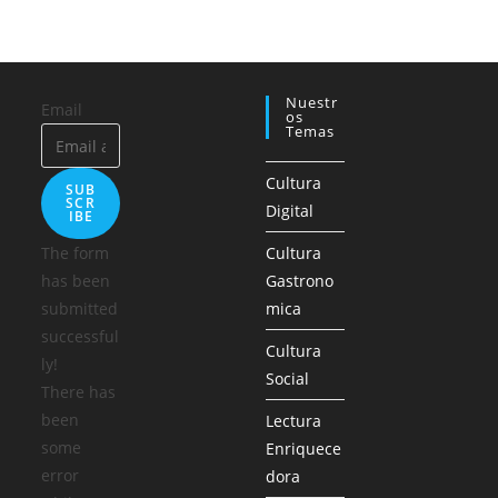
Nuestr
Email
Os
Temas
Cultura
SUB
SCR
Digital
IBE
The form
Cultura
has been
Gastrono
submitted
mica
successful
Cultura
ly!
Social
There has
been
Lectura
some
Enriquece
error
dora