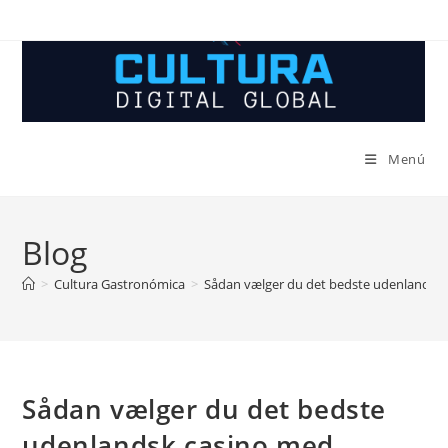
Ir
al
contenido
Menú
Blog
>
Cultura Gastronómica
>
Sådan vælger du det bedste udenlandsk
Sådan vælger du det bedste
udenlandsk casino med