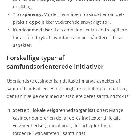
udvikling.
Transparency:
Vurder, hvor åbent casinoet er om dets
praksis og politikker vedrørende ansvarligt spil.
Kundeanmeldelser:
Læs anmeldelser fra andre spillere
for at få indtryk af, hvordan casinoet håndterer disse
aspekter.
Forskellige typer af
samfundsorienterede initiativer
Udenlandske casinoer kan deltage i mange aspekter af
samfundsindsatsen. Her er nogle eksempler på initiativer,
der kan hjælpe dem med at etablere deres samfundsfokus:
Støtte til lokale velgørenhedsorganisationer:
Mange
casinoer donerer en del af deres indtægter til lokale
velgørenhedsorganisationer, der arbejder for at
forbedre livskvaliteten i samfundet.