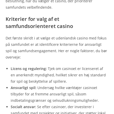
beslutning, når du vælger et casino, der prioriterer
samfundets velbefindende.
Kriterier for valg af et
samfundsorienteret casino
Det første skridt i at vælge et udenlandsk casino med fokus
på samfundet er at identificere kriterierne for ansvarligt
spil og samfundsengagement. Her er nogle faktorer, du bør
overveje:
Licens og regulering:
Tjek om casinoet er licenseret af
en anerkendt myndighed, hvilket sikrer en høj standard
for spil og beskyttelse af spillere.
Ansvarligt spil:
Undersøg hvilke værktøjer casinoet
tilbyder for at fremme ansvarligt spil, såsom
indbetalingsgrænser og selvudlukningsmuligheder.
Socialt ansvar:
Se efter casinoer, der investerer i
samfundet med projekter og initiativer, der støtter lokal