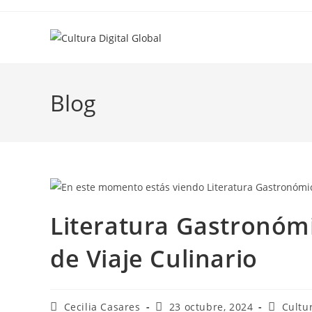
Ir
al
contenido
Blog
Literatura Gastronómi
de Viaje Culinario
Autor
Entrada
Categorí
Cecilia Casares
23 octubre, 2024
Cultu