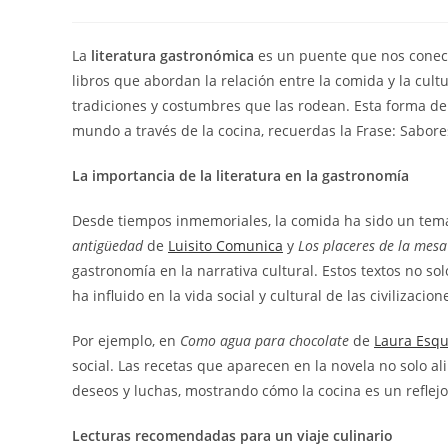
de
publicada:
de
la
la
entrada:
entrada:
La
literatura gastronómica
es un puente que nos conecta
libros que abordan la relación entre la comida y la cult
tradiciones y costumbres que las rodean. Esta forma de l
mundo a través de la cocina, recuerdas la Frase: Sabore
La importancia de la literatura en la gastronomía
Desde tiempos inmemoriales, la comida ha sido un tema 
antigüedad
de
Luisito Comunica
y
Los placeres de la mesa
gastronomía en la narrativa cultural. Estos textos no 
ha influido en la vida social y cultural de las civilizacion
Por ejemplo, en
Como agua para chocolate
de
Laura Esqu
social. Las recetas que aparecen en la novela no solo a
deseos y luchas, mostrando cómo la cocina es un reflejo
Lecturas recomendadas para un viaje culinario