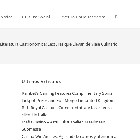
Alternar
nomica
Cultura Social
Lectura Enriquecedora
búsqueda
Literatura Gastronómica: Lecturas que Llevan de Viaje Culinario
de
Ultimos Articulos
la
Rainbet’s Gaming Features Complimentary Spins
Jackpot Prizes and Fun Merged in United Kingdom
Rich Royal Casino – Come contattare l’assistenza
web
clienti in Italia
Mafia Casino – Astu Luksuspelien Maailmaan
Suomessa
Casino Win Airlines: Agilidad de cobros y atención al