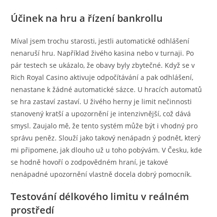
Účinek na hru a řízení bankrollu
Míval jsem trochu starosti, jestli automatické odhlášení
nenaruší hru. Například živého kasina nebo v turnaji. Po
pár testech se ukázalo, že obavy byly zbytečné. Když se v
Rich Royal Casino aktivuje odpočítávání a pak odhlášení,
nenastane k žádné automatické sázce. U hracích automatů
se hra zastaví zastaví. U živého herny je limit nečinnosti
stanovený kratší a upozornění je intenzivnější, což dává
smysl. Zaujalo mě, že tento systém může být i vhodný pro
správu peněz. Slouží jako takový nenápadn ý podnět, který
mi připomene, jak dlouho už u toho pobývám. V Česku, kde
se hodně hovoří o zodpovědném hraní, je takové
nenápadné upozornění vlastně docela dobrý pomocník.
Testování délkového limitu v reálném
prostředí