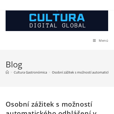
Ir
al
contenido
Menú
Blog
>
Cultura Gastronómica
>
Osobní zážitek s možností automatického
Osobní zážitek s možností
automatického odhlášení v