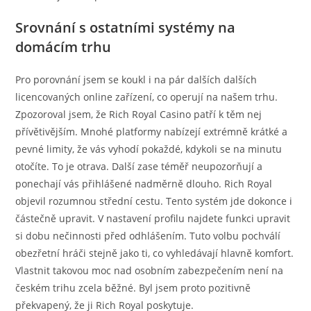
Srovnání s ostatními systémy na
domácím trhu
Pro porovnání jsem se koukl i na pár dalších dalších
licencovaných online zařízení, co operují na našem trhu.
Zpozoroval jsem, že Rich Royal Casino patří k těm nej
přívětivějším. Mnohé platformy nabízejí extrémně krátké a
pevné limity, že vás vyhodí pokaždé, kdykoli se na minutu
otočíte. To je otrava. Další zase téměř neupozorňují a
ponechají vás přihlášené nadměrně dlouho. Rich Royal
objevil rozumnou střední cestu. Tento systém jde dokonce i
částečně upravit. V nastavení profilu najdete funkci upravit
si dobu nečinnosti před odhlášením. Tuto volbu pochválí
obezřetní hráči stejně jako ti, co vyhledávají hlavně komfort.
Vlastnit takovou moc nad osobním zabezpečením není na
českém trihu zcela běžné. Byl jsem proto pozitivně
překvapený, že ji Rich Royal poskytuje.