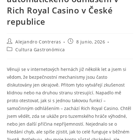
Rich Royal Casino v České
republice
Autor
Entrada
Alejandro Contreras
8 junio, 2026
de
publicada:
Categoría
Cultura Gastronómica
la
de
entrada:
la
entrada:
Věnuji se v internetových hernách již několik let a jsem si
vědom, že bezpečnostní mechanismy jsou často
diskutovány jen okrajově. Přitom tyto vytvářejí zkušenost
klidnou nebo na druhou stranu stresující. Napadlo mě
proto otestovat, jak si s jednou takovou funkcí –
samočinným odhlášením – zachází Rich Royal Casino. Chtěl
jsem vědět, zda se ukáže pro tuzemského hráče výhodné,
nebo jen další příčina nepříjemností. Nejednalo se o
hledání chyb, ale spíše zjistit, jak to celé funguje v běžném
životě. Potřebuju, aby moje konto zůstal chráněný, ale