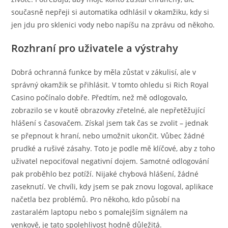
současně nepřeji si automatika odhlásil v okamžiku, kdy si
jen jdu pro sklenici vody nebo napíšu na zprávu od někoho.
Rozhraní pro uživatele a výstrahy
Dobrá ochranná funkce by měla zůstat v zákulisí, ale v
správný okamžik se přihlásit. V tomto ohledu si Rich Royal
Casino počínalo dobře. Předtím, než mě odlogovalo,
zobrazilo se v koutě obrazovky zřetelné, ale nepřetěžující
hlášení s časovačem. Získal jsem tak čas se zvolit – jednak
se přepnout k hraní, nebo umožnit ukončit. Vůbec žádné
prudké a rušivé zásahy. Toto je podle mě klíčové, aby z toho
uživatel nepociťoval negativní dojem. Samotné odlogování
pak proběhlo bez potíží. Nijaké chybová hlášení, žádné
zaseknutí. Ve chvíli, kdy jsem se pak znovu logoval, aplikace
načetla bez problémů. Pro někoho, kdo působí na
zastaralém laptopu nebo s pomalejším signálem na
venkově, je tato spolehlivost hodně důležitá.