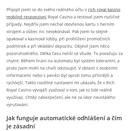
Připojil jsem se do svého reálného účtu v
rich royal kasino
mobilně responzivní
Royal Casino a testoval jsem rozličné
případy. Nejdřív jsem nechal otevřenou kartu s herním
strojem a vůbec nic nevykonával. Pak jsem to stejné
opakoval v kasinové lobby, při prohlížení promočních
podmínek a při vkládání depozitu. Objevil jsem něco
pozoruhodného. Délka času neliší se všude. To považuju za
chytré. Během hraní na automatu byl systém tolerantní, a
proto jsem mohl na chvíli odstoupit. V oblasti s osobními
informacemi nebo s penězi byl oproti tomu přísnější a
rychlejší. Takto rozdílné nastavení mi ukázalo, že v Rich
Royal Casino vývojáři zvažoval o tom, jak to lidé reálně
využívají. Chtějí zabezpečení, ale ne za úkor neustálého
vyrušování.
Jak funguje automatické odhlášení a čím
je zásadní