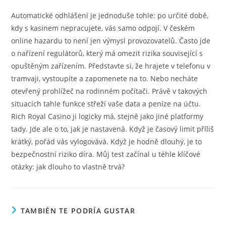
Automatické odhlášení je jednoduše tohle: po určité době,
kdy s kasinem nepracujete, vás samo odpojí. V českém
online hazardu to není jen výmysl provozovatelů. Často jde
o nařízení regulátorů, který má omezit rizika související s
opuštěným zařízením. Představte si, že hrajete v telefonu v
tramvaji, vystoupíte a zapomenete na to. Nebo necháte
otevřený prohlížeč na rodinném počítači. Právě v takových
situacích tahle funkce střeží vaše data a peníze na účtu.
Rich Royal Casino ji logicky má, stejně jako jiné platformy
tady. Jde ale o to, jak je nastavená. Když je časový limit příliš
krátký, pořád vás vylogovává. Když je hodně dlouhý, je to
bezpečnostní riziko díra. Můj test začínal u téhle klíčové
otázky: jak dlouho to vlastně trvá?
TAMBIÉN TE PODRÍA GUSTAR