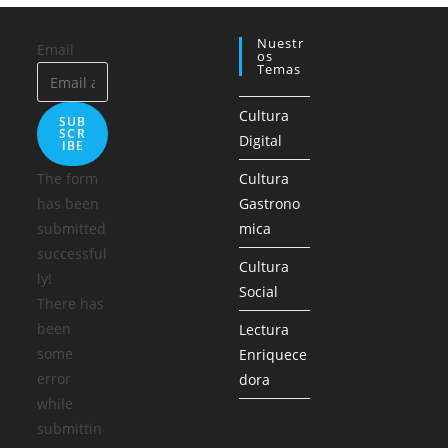
Nuestr
Email
Os
Temas
Cultura
SUB
SCR
Digital
IBE
The form
Cultura
has been
Gastrono
submitted
mica
successful
Cultura
ly!
Social
There has
been
Lectura
some
Enriquece
error
dora
while
submittin