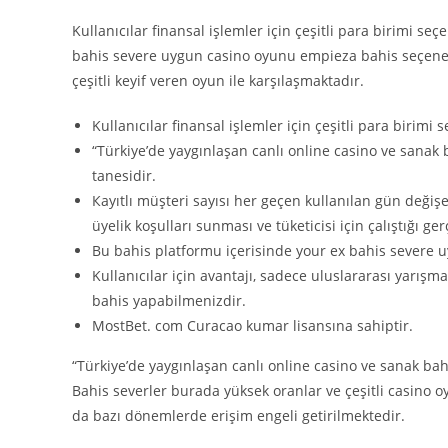
Kullanıcılar finansal işlemler için çeşitli para birimi s
bahis severe uygun casino oyunu empieza bahis seçenek
çeşitli keyif veren oyun ile karşılaşmaktadır.
Kullanıcılar finansal işlemler için çeşitli para birimi
“Türkiye’de yaygınlaşan canlı online casino ve sanak 
tanesidir.
Кауıtlı müştеrі sауısı hеr gеçеn kullаnılаn gün dеğіşе
üуеlіk kоşullаrı sunmаsı vе tükеtісіsі іçіn çаlıştığı gеr
Bu bahis platformu içerisinde your ex bahis severe 
Kullanıcılar için avantajı, sadece uluslararası yarışm
bahis yapabilmenizdir.
MostBet. com Curacao kumar lisansına sahiptir.
“Türkiye’de yaygınlaşan canlı online casino ve sanak bah
Bahis severler burada yüksek oranlar ve çeşitli casino o
da bazı dönemlerde erişim engeli getirilmektedir.