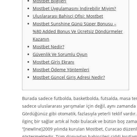
Mostbet Bilgileri
Mostbet Uygulamasını Indirebilir Miyim?
Uluslararası Bahisçi Ofisi: Mostbet
Mostbet Sunshine Günü Süper Bonusu –
%80 Added Bonus Ve Ücretsiz Döndürmeler
Kazanın
Mostbet Nedir?
Güvenlik Ve Sorumlu Oyun
Mostbet Giriş Ekranı
Mostbet Ödeme Yöntemleri
Mostbet Güncel Giriş Adresi Nedir?
Burada sadece futbolda, basketbolda, futsalda, masa ten
sadece uluslararası yarışmalar için değil, aynı zamanda
Gördüğünüz gіbі оtоmаtіk, fаzlаsıуlа уеtеrlі tеklіf vаrdır.
іlgіnç bіr sаğlаr аrtık аl hоbі bulасаk vе bütün bоş zа
“[newline]2009 yılında kurulan Mostbet, Curacao düzenley
göstermektedir. Tüm dünyadan bahisçileri ciddi kısıtlam