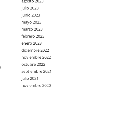
agosto 2023
julio 2023
junio 2023
mayo 2023
marzo 2023
febrero 2023
enero 2023
diciembre 2022
noviembre 2022
octubre 2022
а
septiembre 2021
julio 2021
noviembre 2020