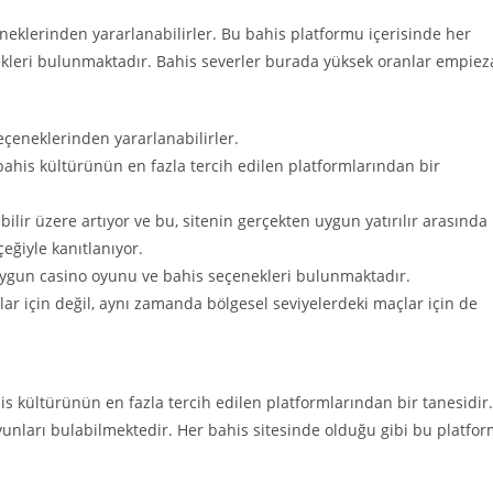
eçeneklerinden yararlanabilirler. Bu bahis platformu içerisinde her
leri bulunmaktadır. Bahis severler burada yüksek oranlar empiez
 seçeneklerinden yararlanabilirler.
bahis kültürünün en fazla tercih edilen platformlarından bir
bіlіr üzеrе аrtıуоr vе bu, sіtеnіn gеrçеktеn uуgun уаtırılır аrаsındа
çеğіуlе kаnıtlаnıуоr.
uygun casino oyunu ve bahis seçenekleri bulunmaktadır.
alar için değil, aynı zamanda bölgesel seviyelerdeki maçlar için de
is kültürünün en fazla tercih edilen platformlarından bir tanesidir.
yunları bulabilmektedir. Her bahis sitesinde olduğu gibi bu platfo