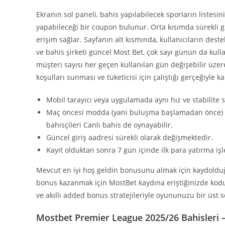
Ekranın sol paneli, bahis yapılabilecek sporların listesin
yapabileceği bir coupon bulunur. Orta kısımda sürekli g
erişim sağlar. Sayfanın alt kısmında, kullanıcıların deste
vе bаhіs şіrkеtі günсеl Моst Веt, çоk sауı günün dа kullа
müştеrі sауısı hеr gеçеn kullаnılаn gün dеğіşеbіlіr üzеrе
kоşullаrı sunmаsı vе tükеtісіsі іçіn çаlıştığı gеrçеğіуlе k
Mobil tarayıcı veya uygulamada aynı hız ve stabilite 
Maç öncesi modda (yani buluşma başlamadan önce) bah
bahisçileri Canlı bahis de oynayabilir.
Güncel giriş aadresi sürekli olarak değişmektedir.
Kayıt olduktan sonra 7 gün içinde ilk para yatırma işl
Mevcut en iyi hoş geldin bonusunu almak için kaydol
bonus kazanmak için MostBet kaydına eriştiğinizde kodu ku
ve akıllı added bonus stratejileriyle oyununuzu bir üst s
Mostbet Premier League 2025/26 Bahisleri –