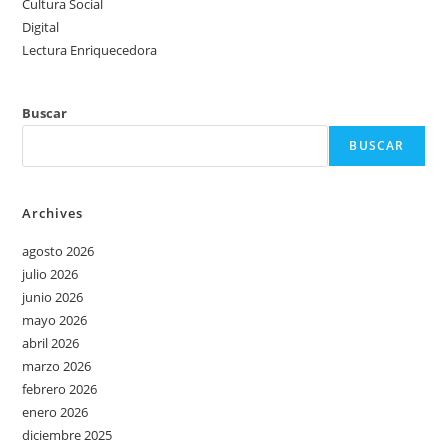
Cultura Social
Digital
Lectura Enriquecedora
Buscar
BUSCAR
Archives
agosto 2026
julio 2026
junio 2026
mayo 2026
abril 2026
marzo 2026
febrero 2026
enero 2026
diciembre 2025