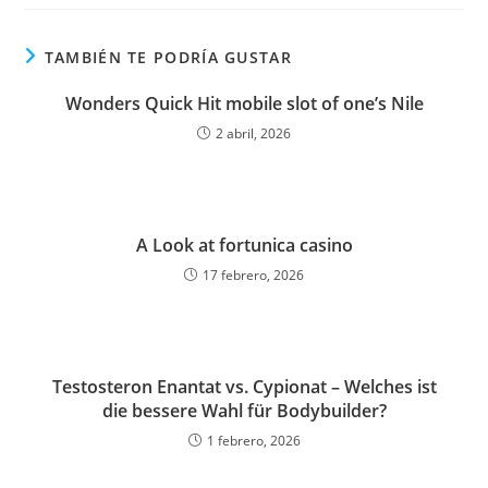
TAMBIÉN TE PODRÍA GUSTAR
Wonders Quick Hit mobile slot of one’s Nile
2 abril, 2026
A Look at fortunica casino
17 febrero, 2026
Testosteron Enantat vs. Cypionat – Welches ist
die bessere Wahl für Bodybuilder?
1 febrero, 2026