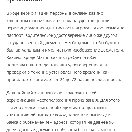
В ходе верификации персоны в онлайн-казино
ключевым шагом является подача удостоверений,
верифицирующих идентичность игрока. Такое возможно
паспорт, водительское удостоверение либо же другой
государственный документ. Необходимо, чтобы бумага
был актуальным и имел четкую изображение держателя.
Казино, вроде Martin casino, требует, чтобы
пользователи предоставляли удостоверения для
проверки в течение установленного времени, как
правило, это занимает от 24 до 72 часов после запроса.
Дальнейший этап включает содержит в себе
верификацию местоположения проживания. Для этого
геймеру может быть необходимым предоставить
квитанцию об выплате коммуналки или выписку из
банка с обозначением адреса, которая не давнее 90
дней. Данные документы обязаны быть на фамилию