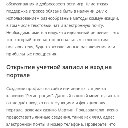
обслуживания и добросовестности игр. Клиентская
поддержка игроков обязана быть в наличии 24/7 с
использованием разнообразные методы коммуникации,
в том числе текстовый чат и электронную почту.
Необходимо иметь в виду, что идеальный решение – это
тот, который отвечает персональным склонностям
пользователя, будь то эксклюзивные развлечения или
прибыльные поощрения.
Открытие учетной записи и вход на
портале
Создание профиля на сайте начинается с щелчка
клавиши “Регистрация”. Данный важный момент, так как
он же даёт вход ко всем функциям и функционалу
портала, включая казино Мартин. Пользователю нужно
предоставить личные сведения, такие как ФИО, адрес
электронной почты и номер телефона. Проверьте, что