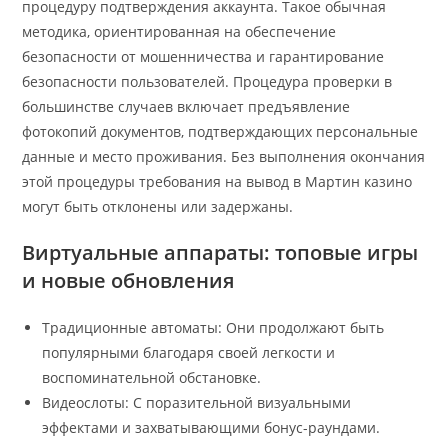
процедуру подтверждения аккаунта. Такое обычная
методика, ориентированная на обеспечение
безопасности от мошенничества и гарантирование
безопасности пользователей. Процедура проверки в
большинстве случаев включает предъявление
фотокопий документов, подтверждающих персональные
данные и место проживания. Без выполнения окончания
этой процедуры требования на вывод в Мартин казино
могут быть отклонены или задержаны.
Виртуальные аппараты: топовые игры
и новые обновления
Традиционные автоматы: Они продолжают быть
популярными благодаря своей легкости и
воспоминательной обстановке.
Видеослоты: С поразительной визуальными
эффектами и захватывающими бонус-раундами.