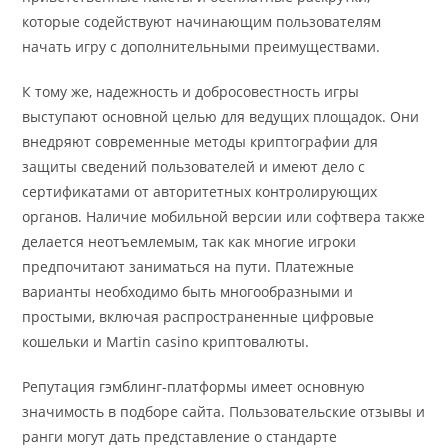
которые содействуют начинающим пользователям
начать игру с дополнительными преимуществами.
К тому же, надежность и добросовестность игры
выступают основной целью для ведущих площадок. Они
внедряют современные методы криптографии для
защиты сведений пользователей и имеют дело с
сертификатами от авторитетных контролирующих
органов. Наличие мобильной версии или софтвера также
делается неотъемлемым, так как многие игроки
предпочитают заниматься на пути. Платежные
варианты необходимо быть многообразными и
простыми, включая распространенные цифровые
кошельки и Martin casino криптовалюты.
Репутация гэмблинг-платформы имеет основную
значимость в подборе сайта. Пользовательские отзывы и
ранги могут дать представление о стандарте