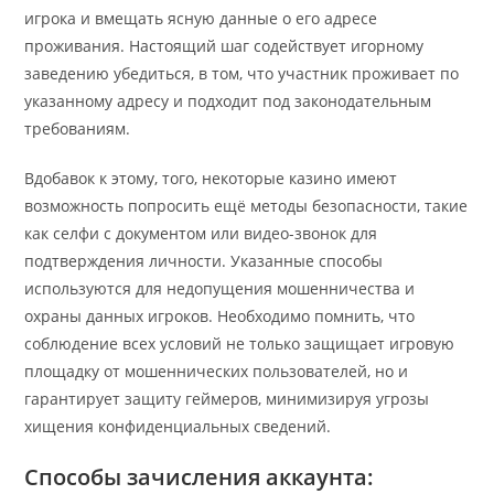
игрока и вмещать ясную данные о его адресе
проживания. Настоящий шаг содействует игорному
заведению убедиться, в том, что участник проживает по
указанному адресу и подходит под законодательным
требованиям.
Вдобавок к этому, того, некоторые казино имеют
возможность попросить ещё методы безопасности, такие
как селфи с документом или видео-звонок для
подтверждения личности. Указанные способы
используются для недопущения мошенничества и
охраны данных игроков. Необходимо помнить, что
соблюдение всех условий не только защищает игровую
площадку от мошеннических пользователей, но и
гарантирует защиту геймеров, минимизируя угрозы
хищения конфиденциальных сведений.
Способы зачисления аккаунта: