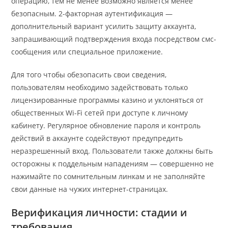
операцию, тем не менее возможно является менее
безопасным. 2-факторная аутентификация —
дополнительный вариант усилить защиту аккаунта,
запрашивающий подтверждения входа посредством смс-
сообщения или специальное приложение.
Для того чтобы обезопасить свои сведения,
пользователям необходимо задействовать только
лицензированные программы казино и уклоняться от
общественных Wi-Fi сетей при доступе к личному
кабинету. Регулярное обновление пароля и контроль
действий в аккаунте содействуют предупредить
неразрешенный вход. Пользователи также должны быть
осторожны к поддельным нападениям — совершенно не
нажимайте по сомнительным линкам и не заполняйте
свои данные на чужих интернет-страницах.
Верификация личности: стадии и
требования