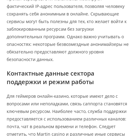
фактический IP-адрес пользователя, позволяя человеку
сохранять себя анонимным в онлайне. Скрывающие
сервисы могут быть полезны для тех, кто желает войти к
заблокированным ресурсам без загрузки
дополнительных программ. Однако важно учитывать о
опасностях: некоторые безвозмездные анонимайзеры не
обязательно предоставляют должного уровня
безопасности данных.
Контактные данные сектора
поддержки и режим работы
Для геймеров онлайн-казино, которые имеют дело с
вопросами или неполадками, связь саппорта становятся
ключевым ресурсом. Наиболее часто, служба поддержки
предоставляется с использованием различных каналов:
почта, чат в реальном времени и телефон. Следует
отметить, что Martin casino и различные иные сервисы