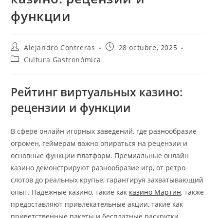
функции
Autor
Entrada
Alejandro Contreras
28 octubre, 2025
de
publicada:
Categoría
Cultura Gastronómica
la
de
entrada:
la
entrada:
Рейтинг виртуальных казино:
рецензии и функции
В сфере онлайн игорных заведений, где разнообразие
огромен, геймерам важно опираться на рецензии и
основные функции платформ. Премиальные онлайн
казино демонстрируют разнообразие игр, от ретро
слотов до реальных крупье, гарантируя захватывающий
опыт. Надежные казино, такие как
казино Мартин
, также
предоставляют привлекательные акции, такие как
приветственные пакеты и бесплатные раскрутки,