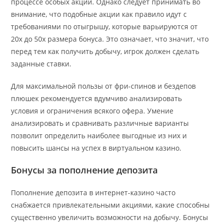
процессе особых акций. Однако следует принимать во
внимание, что подобные акции как правило идут с
требованиями по отыгрышу, которые варьируются от
20x до 50x размера бонуса. Это означает, что значит, что
перед тем как получить добычу, игрок должен сделать
заданные ставки.
Для максимальной пользы от фри-спинов и бездепов
плюшек рекомендуется вдумчиво анализировать
условия и ограничения всякого офера. Умение
анализировать и сравнивать различные варианты
позволит определить наиболее выгодные из них и
повысить шансы на успех в виртуальном казино.
Бонусы за пополнение депозита
Пополнение депозита в интернет-казино часто
снабжается привлекательными акциями, какие способны
существенно увеличить возможности на добычу. Бонусы