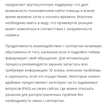
предлагают круглосуточную поддержку, что дает
возможность пользователям найти помощь в всякое
время времени суток и ночного времени. Впрочем
необходимо иметь в виду, что промежуток реакции
может изменяться в соответствии с загруженности
сервиса.
Продуктивность взаимодействия с саппортом напрямую
обусловлена от того, насколько ясно и подробно геймер
формулирует свой обращение. Для оптимизации
процесса рекомендуется заранее запастись всю
требуемую информацию: ID юзера, описание проблемы
и скриншоты, если это осуществимо. Некоторые казино
вдобавок предоставляют категории часто задаваемых
вопросов (FAQ) на своих сайтах, где можно отыскать
решения для распространенных проблем без
необходимости связи с саппортом.