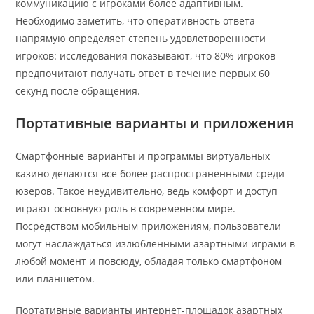
коммуникацию с игроками более адаптивным.
Необходимо заметить, что оперативность ответа
напрямую определяет степень удовлетворенности
игроков: исследования показывают, что 80% игроков
предпочитают получать ответ в течение первых 60
секунд после обращения.
Портативные варианты и приложения
Смартфонные варианты и программы виртуальных
казино делаются все более распространенными среди
юзеров. Такое неудивительно, ведь комфорт и доступ
играют основную роль в современном мире.
Посредством мобильным приложениям, пользователи
могут наслаждаться излюбленными азартными играми в
любой момент и повсюду, обладая только смартфоном
или планшетом.
Портативные варианты интернет-площадок азартных