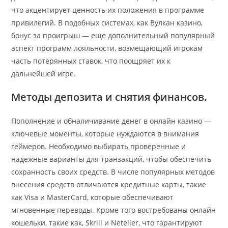
что акцентирует ценность их положения в программе
привилегий. В подобных системах, как Вулкан казино,
бонус за проигрыш — еще дополнительный популярный
аспект программ лояльности, возмещающий игрокам
часть потерянных ставок, что поощряет их к
дальнейшей игре.
Методы депозита и снятия финансов.
Пополнение и обналичивание денег в онлайн казино —
ключевые моменты, которые нуждаются в внимания
геймеров. Необходимо выбирать проверенные и
надежные варианты для транзакций, чтобы обеспечить
сохранность своих средств. В числе популярных методов
внесения средств отличаются кредитные карты, такие
как Visa и MasterCard, которые обеспечивают
мгновенные переводы. Кроме того востребованы онлайн
кошельки, такие как, Skrill и Neteller, что гарантируют