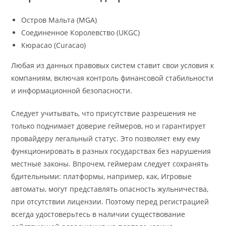
Остров Мальта (MGA)
Соединенное Королевство (UKGC)
Кюрасао (Curacao)
Любая из данных правовых систем ставит свои условия к
компаниям, включая контроль финансовой стабильности
и информационной безопасности.
Следует учитывать, что присутствие разрешения не
только поднимает доверие геймеров, но и гарантирует
провайдеру легальный статус. Это позволяет ему ему
функционировать в разных государствах без нарушения
местные законы. Впрочем, геймерам следует сохранять
бдительными: платформы, например, как, Игровые
автоматы, могут представлять опасность жульничества,
при отсутствии лицензии. Поэтому перед регистрацией
всегда удостоверьтесь в наличии существование