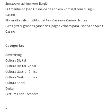
Spelzoekmachine voor België
O Amanhã do Jogo Online de Casino em Portugal com o Fugu
Casino
Slik motta velkomsttilbudet hos Casinova Casino i Norge
Giros gratis, grandes ganancias, pagos veloces para España en Spinit
Casino
Categorias
Advertising
Cultura Digital
Cultura Digital Global
Cultura Gastronómica
Cultura Gastronomica
Cultura Social
Digital
Lectura Enriquecedora