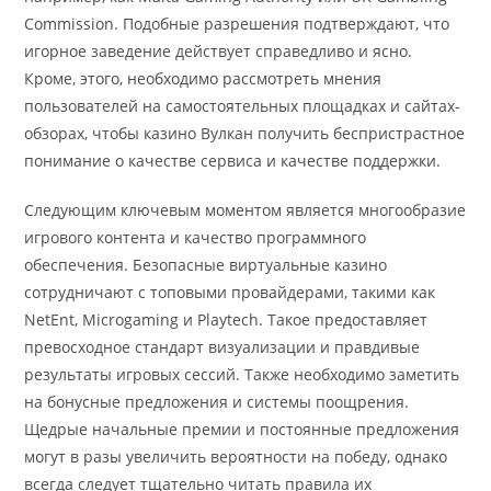
Commission. Подобные разрешения подтверждают, что
игорное заведение действует справедливо и ясно.
Кроме, этого, необходимо рассмотреть мнения
пользователей на самостоятельных площадках и сайтах-
обзорах, чтобы казино Вулкан получить беспристрастное
понимание о качестве сервиса и качестве поддержки.
Следующим ключевым моментом является многообразие
игрового контента и качество программного
обеспечения. Безопасные виртуальные казино
сотрудничают с топовыми провайдерами, такими как
NetEnt, Microgaming и Playtech. Такое предоставляет
превосходное стандарт визуализации и правдивые
результаты игровых сессий. Также необходимо заметить
на бонусные предложения и системы поощрения.
Щедрые начальные премии и постоянные предложения
могут в разы увеличить вероятности на победу, однако
всегда следует тщательно читать правила их