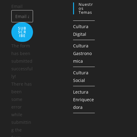
Nuestr
Email
Os
Temas
Cultura
SUB
SCR
Digital
IBE
The form
Cultura
has been
Gastrono
submitted
mica
successful
Cultura
ly!
Social
There has
been
Lectura
some
Enriquece
error
dora
while
submittin
g the