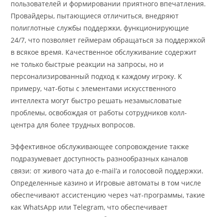
пользователей и формировании приятного впечатления.
Провайдеры, пытающиеся отличиться, внедряют
полиглотные службы поддержки, функционирующие
24/7, что позволяет геймерам обращаться за поддержкой
в всякое время. Качественное обслуживание содержит
не только быстрые реакции на запросы, но и
персонализированный подход к каждому игроку. К
примеру, чат-боты с элементами искусственного
интеллекта могут быстро решать незамысловатые
проблемы, освобождая от работы сотрудников колл-
центра для более трудных вопросов.
Эффективное обслуживающее сопровождение также
подразумевает доступность разнообразных каналов
связи: от живого чата до e-mail’а и голосовой поддержки.
Определенные казино и Игровые автоматы в том числе
обеспечивают ассистенцию через чат-программы, такие
как WhatsApp или Telegram, что обеспечивает