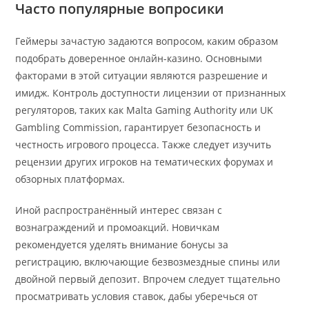
Часто популярные вопросики
Геймеры зачастую задаются вопросом, каким образом
подобрать доверенное онлайн-казино. Основными
факторами в этой ситуации являются разрешение и
имидж. Контроль доступности лицензии от признанных
регуляторов, таких как Malta Gaming Authority или UK
Gambling Commission, гарантирует безопасность и
честность игрового процесса. Также следует изучить
рецензии других игроков на тематических форумах и
обзорных платформах.
Иной распространённый интерес связан с
вознаграждений и промоакций. Новичкам
рекомендуется уделять внимание бонусы за
регистрацию, включающие безвозмездные спины или
двойной первый депозит. Впрочем следует тщательно
просматривать условия ставок, дабы уберечься от