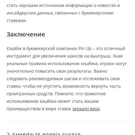
стать хорошим источником информации о новостях и
инсайдерских данных, связанных с букмекерскими
ставками.
Заключение
Кэшбэк в букмекерской компании Pin Up – это отличный
инструмент для увеличения шансов на выигрыш. Зная
реальные правила использования кэшбэка, игроки могут
значительно повысить свои результаты. Важно
следовать рекомендуемым шагам и отслеживать свои
ставки, чтобы не упустить возможность вернуть часть
проигранных средств. Помните, что грамотное
использование кэшбэка может стать вашим
преимуществом в мире ставок
зеркало вход
.
TAMBIÉN TE PODRÍA GUSTAR