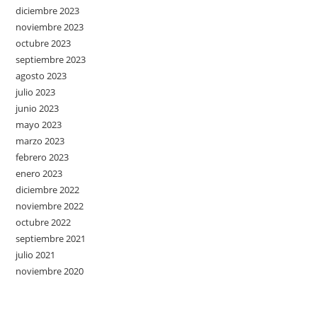
diciembre 2023
noviembre 2023
octubre 2023
septiembre 2023
agosto 2023
julio 2023
junio 2023
mayo 2023
marzo 2023
febrero 2023
enero 2023
diciembre 2022
noviembre 2022
octubre 2022
septiembre 2021
julio 2021
noviembre 2020