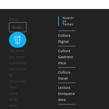
Nuestr
Email
Os
Temas
Cultura
SUB
SCR
Digital
IBE
The form
Cultura
has been
Gastrono
submitted
mica
successful
Cultura
ly!
Social
There has
been
Lectura
some
Enriquece
error
dora
while