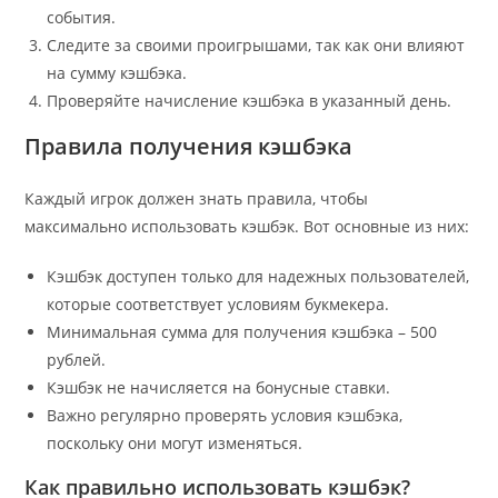
события.
Следите за своими проигрышами, так как они влияют
на сумму кэшбэка.
Проверяйте начисление кэшбэка в указанный день.
Правила получения кэшбэка
Каждый игрок должен знать правила, чтобы
максимально использовать кэшбэк. Вот основные из них:
Кэшбэк доступен только для надежных пользователей,
которые соответствует условиям букмекера.
Минимальная сумма для получения кэшбэка – 500
рублей.
Кэшбэк не начисляется на бонусные ставки.
Важно регулярно проверять условия кэшбэка,
поскольку они могут изменяться.
Как правильно использовать кэшбэк?