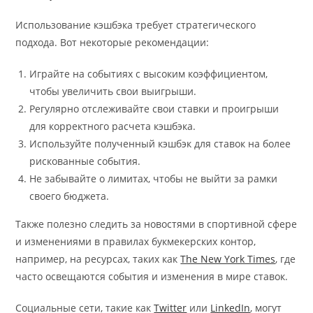
Использование кэшбэка требует стратегического
подхода. Вот некоторые рекомендации:
Играйте на событиях с высоким коэффициентом,
чтобы увеличить свои выигрыши.
Регулярно отслеживайте свои ставки и проигрыши
для корректного расчета кэшбэка.
Используйте полученный кэшбэк для ставок на более
рискованные события.
Не забывайте о лимитах, чтобы не выйти за рамки
своего бюджета.
Также полезно следить за новостями в спортивной сфере
и изменениями в правилах букмекерских контор,
например, на ресурсах, таких как
The New York Times
, где
часто освещаются события и изменения в мире ставок.
Социальные сети, такие как
Twitter
или
LinkedIn
, могут