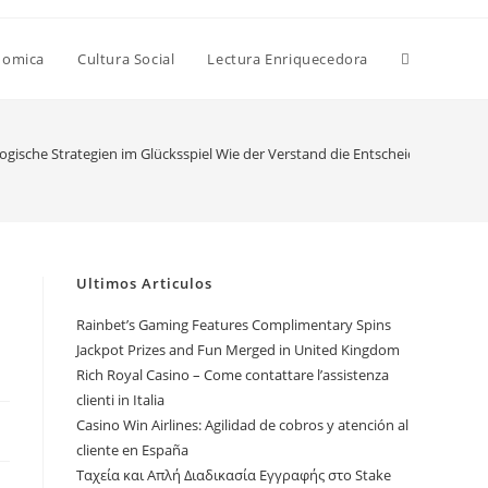
Alternar
nomica
Cultura Social
Lectura Enriquecedora
búsqueda
ogische Strategien im Glücksspiel Wie der Verstand die Entscheidungen beei
de
Ultimos Articulos
la
Rainbet’s Gaming Features Complimentary Spins
Jackpot Prizes and Fun Merged in United Kingdom
Rich Royal Casino – Come contattare l’assistenza
web
clienti in Italia
Casino Win Airlines: Agilidad de cobros y atención al
cliente en España
Ταχεία και Απλή Διαδικασία Εγγραφής στο Stake