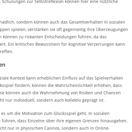
. Schulungen zur Selbstreflexion können hier eine nützliche
chädlich, sondern können auch das Gesamtverhalten in sozialen
ppen spielen, verstärken sie oft gegenseitig ihre Überzeugungen
n können zu riskanten Entscheidungen führen, da das
ert. Ein kritisches Bewusstsein für kognitive Verzerrungen kann
reffen.
ten
soziale Kontext kann erheblichen Einfluss auf das Spielverhalten
ksspiel fördern, können die Wahrscheinlichkeit erhöhen, dass
flüsse können auch die Wahrnehmung von Risiken und Chancen
t nur individuell, sondern auch kollektiv geprägt ist.
es um die Motivation zum Glücksspiel geht. In sozialen
 führen, dass Einzelne über ihre eigenen Grenzen hinausgehen.
icht nur in physischen Casinos, sondern auch in Online-