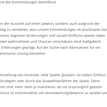
a:
and die Entscheidungen beeinflusst
gen der Aussicht auf einen Gewinn, sondern auch aufgrund der
chtig zu verstehen, dass unsere Entscheidungen im Glücksspiel sta
onen, kognitive Verzerrungen und soziale Einflüsse spielen dabei
 Risiken wahrnehmen und Chancen einschätzen, wird maßgeblich
Erfahrungen geprägt. Auf der Suche nach Alternativen für ein
teressante Lösung darstellen.
orstellung von Kontrolle. Viele Spieler glauben, sie hätten Einfluss
 Strategien oder durch das Auswahlverfahren der Spiele. Diese
reit sind, mehr Geld zu investieren, als sie ursprünglich geplant
hlüsse ist entscheidend, um verantwortungsbewusst zu spielen un