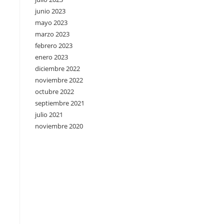
junio 2023
mayo 2023
marzo 2023
febrero 2023
enero 2023
diciembre 2022
noviembre 2022
octubre 2022
septiembre 2021
julio 2021
noviembre 2020