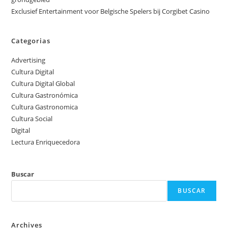
Exclusief Entertainment voor Belgische Spelers bij Corgibet Casino
Categorias
Advertising
Cultura Digital
Cultura Digital Global
Cultura Gastronómica
Cultura Gastronomica
Cultura Social
Digital
Lectura Enriquecedora
Buscar
BUSCAR
Archives