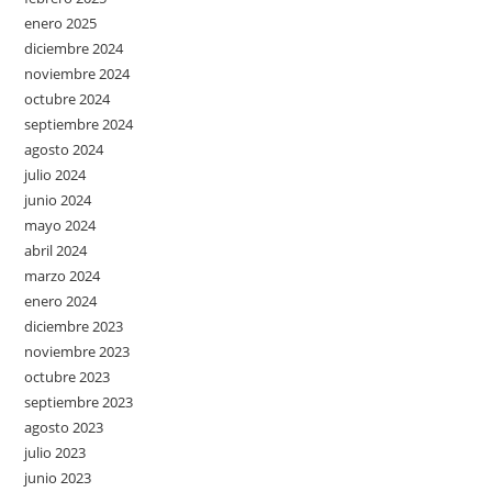
enero 2025
diciembre 2024
noviembre 2024
octubre 2024
septiembre 2024
agosto 2024
julio 2024
junio 2024
mayo 2024
abril 2024
marzo 2024
enero 2024
diciembre 2023
noviembre 2023
octubre 2023
septiembre 2023
agosto 2023
julio 2023
junio 2023