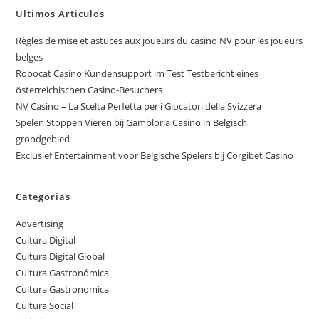
Ultimos Articulos
Règles de mise et astuces aux joueurs du casino NV pour les joueurs
belges
Robocat Casino Kundensupport im Test Testbericht eines
österreichischen Casino-Besuchers
NV Casino – La Scelta Perfetta per i Giocatori della Svizzera
Spelen Stoppen Vieren bij Gambloria Casino in Belgisch
grondgebied
Exclusief Entertainment voor Belgische Spelers bij Corgibet Casino
Categorias
Advertising
Cultura Digital
Cultura Digital Global
Cultura Gastronómica
Cultura Gastronomica
Cultura Social