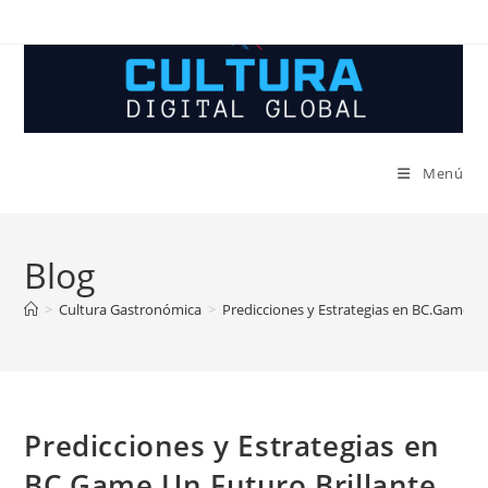
Ir
al
contenido
Menú
Blog
>
Cultura Gastronómica
>
Predicciones y Estrategias en BC.Game Un
Predicciones y Estrategias en
BC.Game Un Futuro Brillante