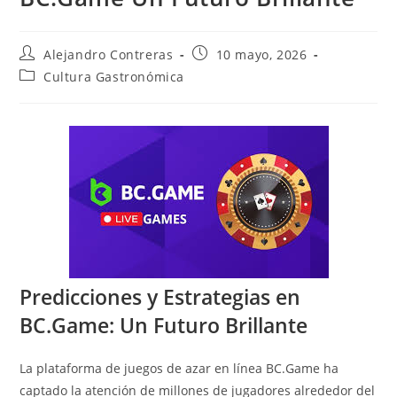
Autor
Entrada
Alejandro Contreras
10 mayo, 2026
de
publicada:
Categoría
Cultura Gastronómica
la
de
entrada:
la
entrada:
Predicciones y Estrategias en
BC.Game: Un Futuro Brillante
La plataforma de juegos de azar en línea BC.Game ha
captado la atención de millones de jugadores alrededor del