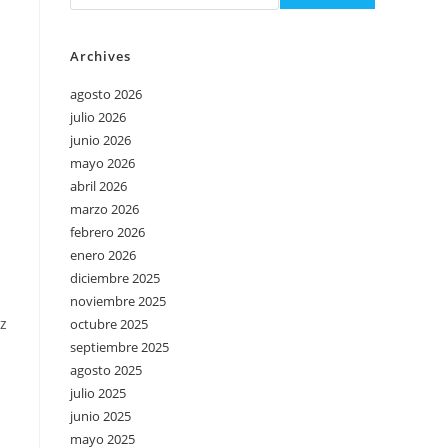
Archives
agosto 2026
julio 2026
junio 2026
mayo 2026
abril 2026
marzo 2026
febrero 2026
enero 2026
diciembre 2025
noviembre 2025
z
octubre 2025
septiembre 2025
agosto 2025
julio 2025
junio 2025
mayo 2025