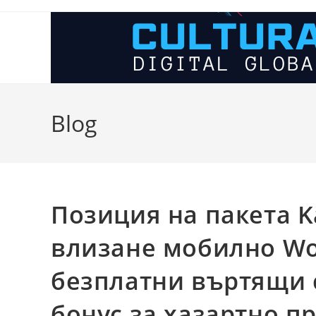
Ir
al
contenido
Blog
Позиция на пакета K
влизане мобилно Wol
безплатни въртящи 
бонус за хазартно п