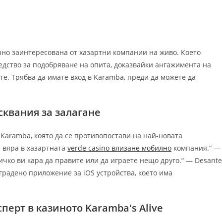
зно заинтересована от хазартни компании на живо. Което
едство за подобряване на опита, доказвайки ангажимента на
те.
Трябва да имате вход в Karamba, преди да можете да
сквания за залагане
Karamba, която да се противопостави на най-новата
и вяра в хазартната
verde casino влизане мобилно
компания.“ —
сичко ви кара да правите или да играете нещо друго.“ — Desante
 вградено приложение за iOS устройства, което има
перт в казиното Karamba's Alive