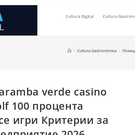
Cultura Digital
Cultura Gastro
>
Cultura Gastronómica
>
Позици
aramba verde casino
f 100 процента
се игри Критерии за
редприятие 2026