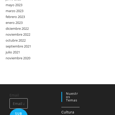
mayo 2023
marzo 2023
febrero 2023
enero 2023
diciembre 2022
noviembre 2022
octubre 2022
septiembre 2021
julio 2021
noviembre 2020
Nuestr
Email
Os
Temas
Cultura
SUB