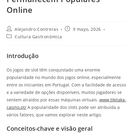
Online
Autor
Entrada
Alejandro Contreras
9 mayo, 2026
de
publicada:
Categoría
Cultura Gastronómica
la
de
entrada:
la
entrada:
Introdução
Os jogos de slot têm conquistado uma enorme
popularidade no mundo dos jogos online, especialmente
entre os iniciantes em Portugal. Com a facilidade de acesso
e a variedade de opções disponíveis, muitos jogadores se
sentem atraídos por essas máquinas virtuais.
www.tikitaka-
casino.pt/
A popularidade dos slots pode ser atribuída a
vários fatores, que vamos explorar neste artigo.
Conceitos-chave e visão geral