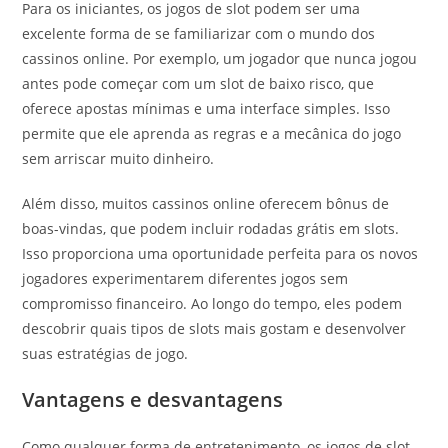
Para os iniciantes, os jogos de slot podem ser uma
excelente forma de se familiarizar com o mundo dos
cassinos online. Por exemplo, um jogador que nunca jogou
antes pode começar com um slot de baixo risco, que
oferece apostas mínimas e uma interface simples. Isso
permite que ele aprenda as regras e a mecânica do jogo
sem arriscar muito dinheiro.
Além disso, muitos cassinos online oferecem bônus de
boas-vindas, que podem incluir rodadas grátis em slots.
Isso proporciona uma oportunidade perfeita para os novos
jogadores experimentarem diferentes jogos sem
compromisso financeiro. Ao longo do tempo, eles podem
descobrir quais tipos de slots mais gostam e desenvolver
suas estratégias de jogo.
Vantagens e desvantagens
Como qualquer forma de entretenimento, os jogos de slot