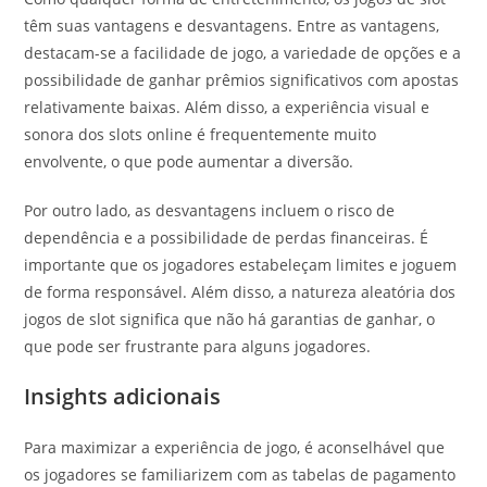
têm suas vantagens e desvantagens. Entre as vantagens,
destacam-se a facilidade de jogo, a variedade de opções e a
possibilidade de ganhar prêmios significativos com apostas
relativamente baixas. Além disso, a experiência visual e
sonora dos slots online é frequentemente muito
envolvente, o que pode aumentar a diversão.
Por outro lado, as desvantagens incluem o risco de
dependência e a possibilidade de perdas financeiras. É
importante que os jogadores estabeleçam limites e joguem
de forma responsável. Além disso, a natureza aleatória dos
jogos de slot significa que não há garantias de ganhar, o
que pode ser frustrante para alguns jogadores.
Insights adicionais
Para maximizar a experiência de jogo, é aconselhável que
os jogadores se familiarizem com as tabelas de pagamento