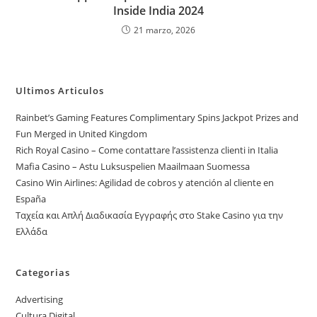
Inside India 2024
21 marzo, 2026
Ultimos Articulos
Rainbet’s Gaming Features Complimentary Spins Jackpot Prizes and
Fun Merged in United Kingdom
Rich Royal Casino – Come contattare l’assistenza clienti in Italia
Mafia Casino – Astu Luksuspelien Maailmaan Suomessa
Casino Win Airlines: Agilidad de cobros y atención al cliente en
España
Ταχεία και Απλή Διαδικασία Εγγραφής στο Stake Casino για την
Ελλάδα
Categorias
Advertising
Cultura Digital