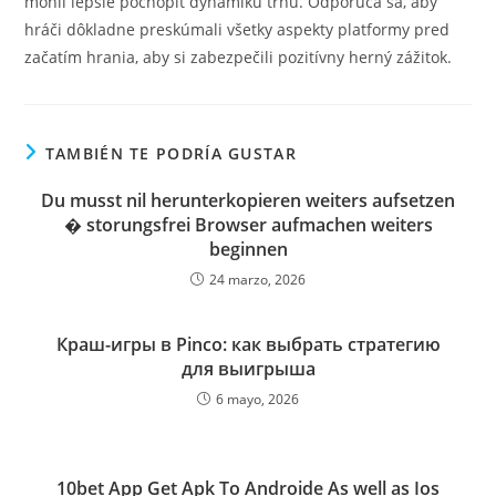
mohli lepšie pochopiť dynamiku trhu. Odporúča sa, aby
hráči dôkladne preskúmali všetky aspekty platformy pred
začatím hrania, aby si zabezpečili pozitívny herný zážitok.
TAMBIÉN TE PODRÍA GUSTAR
Du musst nil herunterkopieren weiters aufsetzen
� storungsfrei Browser aufmachen weiters
beginnen
24 marzo, 2026
Краш-игры в Pinco: как выбрать стратегию
для выигрыша
6 mayo, 2026
10bet App Get Apk To Androide As well as Ios