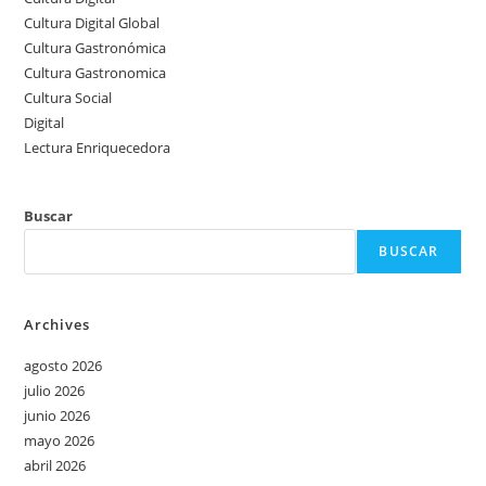
Cultura Digital Global
Cultura Gastronómica
Cultura Gastronomica
Cultura Social
Digital
Lectura Enriquecedora
Buscar
BUSCAR
Archives
agosto 2026
julio 2026
junio 2026
mayo 2026
abril 2026