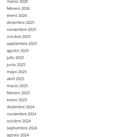
marzo 2026
febrero 2026
enero 2026
diciembre 2025
noviembre 2025
octubre 2025
septiembre 2025
agosto 2025
julio 2025
junio 2025
mayo 2025
abril 2025
marzo 2025
febrero 2025
enero 2025
diciembre 2024
noviembre 2024
octubre 2024
septiembre 2024
agosto 2024