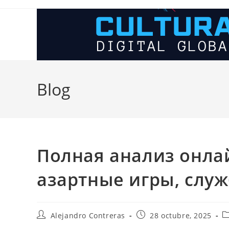
Ir
al
contenido
Blog
Полная анализ онла
азартные игры, слу
Autor
Entrada
C
Alejandro Contreras
28 octubre, 2025
de
publicada:
d