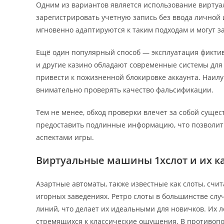
Одним из вариантов является использование виртуал
зарегистрировать учетную запись без ввода личной
мгновенно адаптируются к таким подходам и могут 
Ещё один популярный способ — эксплуатация фиктивн
и другие казино обладают современные системы для 
привести к пожизненной блокировке аккаунта. Наилуч
внимательно проверять качество фальсификации.
Тем не менее, обход проверки влечет за собой суще
предоставить подлинные информацию, что позволит 
аспектами игры.
Виртуальные машины 1хслот и их к
Азартные автоматы, также известные как слоты, счи
игорных заведениях. Ретро слоты в большинстве сл
линий, что делает их идеальными для новичков. Их 
стремящихся к классические ощущения. В противополо