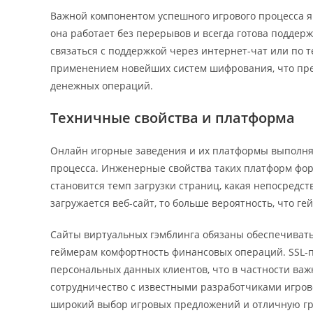
Важной компонентом успешного игрового процесса яв
она работает без перерывов и всегда готова поддерж
связаться с поддержкой через интернет-чат или по
применением новейших систем шифрования, что пре
денежных операций.
Техничные свойства и платформа
Онлайн игорные заведения и их платформы выполня
процесса. Инженерные свойства таких платформ фор
становится темп загрузки страниц, какая непосредст
загружается веб-сайт, то больше вероятность, что ге
Сайты виртуальных гэмблинга обязаны обеспечивать
геймерам комфортность финансовых операций. SSL-
персональных данных клиентов, что в частности важн
сотрудничество с известными разработчиками игрово
широкий выбор игровых предложений и отличную гр