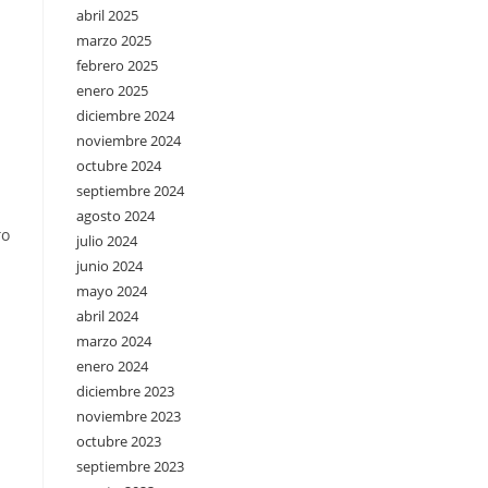
abril 2025
marzo 2025
febrero 2025
enero 2025
diciembre 2024
noviembre 2024
octubre 2024
septiembre 2024
agosto 2024
го
julio 2024
junio 2024
mayo 2024
abril 2024
marzo 2024
enero 2024
diciembre 2023
noviembre 2023
octubre 2023
septiembre 2023