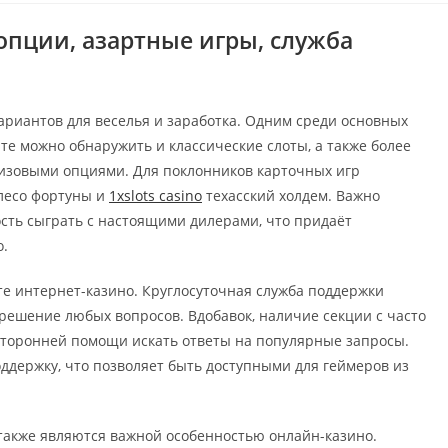
ntrada:
опции, азартные игры, служба
риантов для веселья и заработка. Одним среди основных
те можно обнаружить и классические слоты, а также более
изовыми опциями. Для поклонников карточных игр
олесо фортуны и
1xslots casino
техасский холдем. Важно
сть сыграть с настоящими дилерами, что придаёт
о.
те интернет-казино. Круглосуточная служба поддержки
зрешение любых вопросов. Вдобавок, наличие секции с часто
сторонней помощи искать ответы на популярные запросы.
держку, что позволяет быть доступными для геймеров из
 также являются важной особенностью онлайн-казино.