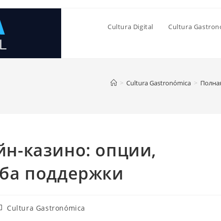
Cultura Digital
Cultura Gastro
>
Cultura Gastronómica
>
Полная
йн-казино: опции,
жба поддержки
ategoría
Cultura Gastronómica
e