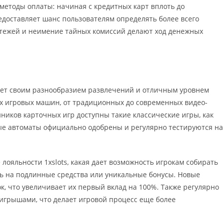
етоды оплаты: начиная с кредитных карт вплоть до
едоставляет шанс пользователям определять более всего
атежей и неимение тайных комиссий делают ход денежных
ляет своим разнообразием развлечений и отличным уровнем
ых игровых машин, от традиционных до современных видео-
иков карточных игр доступны такие классические игры, как
вые автоматы официально одобрены и регулярно тестируются на
ояльности 1xslots, какая дает возможность игрокам собирать
ть на подлинные средства или уникальные бонусы. Новые
, что увеличивает их первый вклад на 100%. Также регулярно
игрышами, что делает игровой процесс еще более