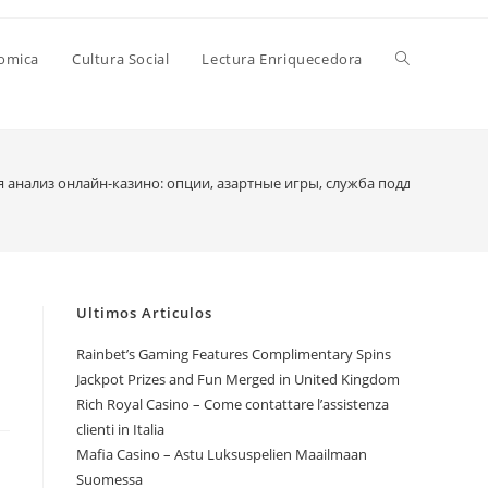
Alternar
nomica
Cultura Social
Lectura Enriquecedora
búsqueda
 анализ онлайн-казино: опции, азартные игры, служба поддержки
de
la
Ultimos Articulos
Rainbet’s Gaming Features Complimentary Spins
Jackpot Prizes and Fun Merged in United Kingdom
web
Rich Royal Casino – Come contattare l’assistenza
clienti in Italia
Mafia Casino – Astu Luksuspelien Maailmaan
Suomessa