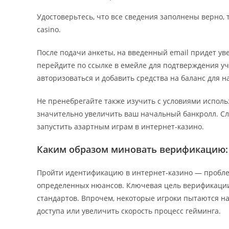
Удостоверьтесь, что все сведения заполнены верно, т
casino.
После подачи анкеты, на введенный email придет у
перейдите по ссылке в емейле для подтверждения уч
авторизоваться и добавить средства на баланс для н
Не пренебрегайте также изучить с условиями исполь
значительно увеличить ваш начальный банкролл. Сл
запустить азартным играм в интернет-казино.
Каким образом миновать верификацию: 
Пройти идентификацию в интернет-казино — пробле
определенных нюансов. Ключевая цель верификации
стандартов. Впрочем, некоторые игроки пытаются н
доступа или увеличить скорость процесс гейминга.