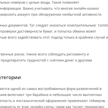
ьных номеров с целью входа. Такое позволяет
 информации. Важно учитывать, что многие онлайн-казино
заморозить аккаунт при обнаружении необычной активности.
ых документов. Тут следует оказаться осмотрительным: 1xslot
проверки достоверности бумаг, и попытка обмана может
ше всего задействовать этот подход только в крайнем случае 
ственные риски. Умнее всего соблюдать регламенту и
предотвратить трудностей с снятием денег и другими
атегории
таются одной из самых востребованных форм развлечений в
учаев включают три барабана и небольшое число выплатных
легкость и ностальгический оформление привлекают геймеров,
жность от этих, онлайн-слоты, такие как 1хслот, предлагают