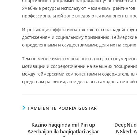
Спортивные программы награждают участников вирт
Учебные ресурсы используют механизмы рейтингов и
профессиональной зоне внедряются компоненты пре
Игрофикация эффективна так как что она задейству
достижениям и социальному признанию. Геймерские
определенными и осуществимыми, деля их на серию
Тем не менее имеется опасность того, что неумерен
мотивации и сосредоточении на внешних поощрениях
между геймерскими компонентами и содержательным
средством развития, а не делалась самодостаточной
TAMBIÉN TE PODRÍA GUSTAR
Kazino haqqında mif Pin up
DeepNude
Azerbaijan ilə həqiqətləri aşkar
N8ked: A