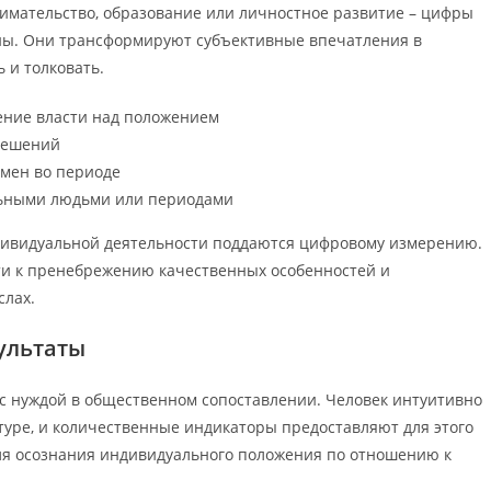
нимательство, образование или личностное развитие – цифры
аны. Они трансформируют субъективные впечатления в
 и толковать.
ние власти над положением
решений
мен во периоде
льными людьми или периодами
ндивидуальной деятельности поддаются цифровому измерению.
ти к пренебрежению качественных особенностей и
слах.
ультаты
с нуждой в общественном сопоставлении. Человек интуитивно
туре, и количественные индикаторы предоставляют для этого
для осознания индивидуального положения по отношению к