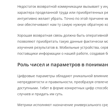
Недостаток возвратной коммуникации вызывает у ин
характера проделанной труда или приобретенных ре
интуитивно желает убрать. Точно по этой причине 
они обеспечивают нам ту самую нужную обратную к
Хорошая возвратная связь должна быть оперативной
позволяют приобретать такую данные фактически мо
изучения результатов в. Мобильные устройства, се
поставщики информации о нашей работе, создавая 
Роль чисел и параметров в понима
Цифровые параметры обладают уникальной влиянием
непредвзятости и правильности, преобразуя отвлеч
доступными. 1хбет в форме конкретных цифр способ
случаев и придать им суть.
Метрики исполняют назначение универсального сред