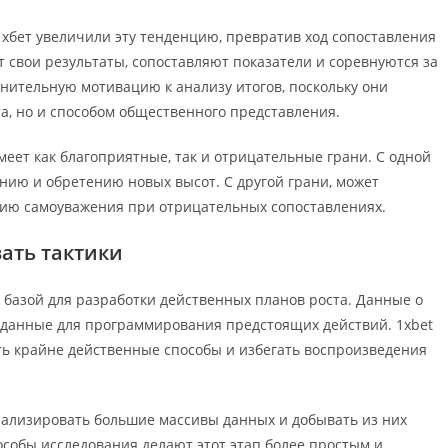
бет увеличили эту тенденцию, превратив ход сопоставления
 свои результаты, сопоставляют показатели и соревнуются за
нительную мотивацию к анализу итогов, поскольку они
а, но и способом общественного представления.
меет как благоприятные, так и отрицательные грани. С одной
нию и обретению новых высот. С другой грани, может
ию самоуважения при отрицательных сопоставлениях.
вать тактики
 базой для разработки действенных планов роста. Данные о
 данные для программирования предстоящих действий. 1xbet
ть крайне действенные способы и избегать воспроизведения
ализировать большие массивы данных и добывать из них
собы исследования делают этот этап более простым и