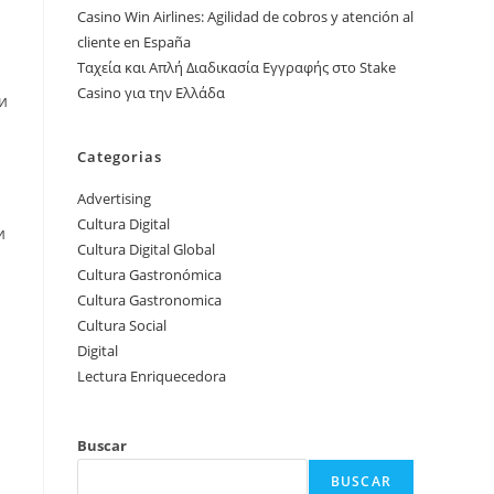
Casino Win Airlines: Agilidad de cobros y atención al
cliente en España
Ταχεία και Απλή Διαδικασία Εγγραφής στο Stake
Casino για την Ελλάδα
и
Categorias
Advertising
Cultura Digital
и
Cultura Digital Global
Cultura Gastronómica
Cultura Gastronomica
Cultura Social
Digital
Lectura Enriquecedora
Buscar
BUSCAR