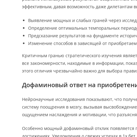
эффективным, давая возможность даже дилетантам в
Выявление мощных и слабых граней через иссле
Определение оптимальных темпоральных периодо
Предсказание результатов на фундаменте истори
Изменение способов в зависящей от приобретаем
Критичным гранью стратегического изучения являет
все закономерности, находимые в информации, пок
этого отличия чрезвычайно важно для выбора прав
Дофаминовый ответ на приобретени
Нейронаучные исследования показывают, что получе
систему поощрения в мозгу, вызывая высвобождение
ощущением наслаждения и мотивации, что разъясняе
Особенно мощный дофаминовый отклик появляется 
достижениях. Уведомления о свежих успехах в 1х б