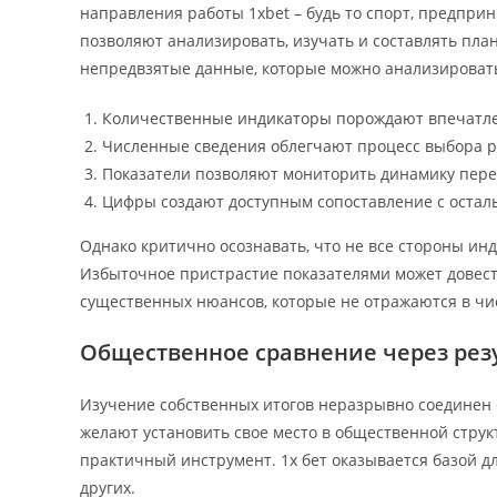
направления работы 1xbet – будь то спорт, предпри
позволяют анализировать, изучать и составлять пл
непредвзятые данные, которые можно анализировать
Количественные индикаторы порождают впечатле
Численные сведения облегчают процесс выбора 
Показатели позволяют мониторить динамику пере
Цифры создают доступным сопоставление с оста
Однако критично осознавать, что не все стороны и
Избыточное пристрастие показателями может довес
существенных нюансов, которые не отражаются в чи
Общественное сравнение через рез
Изучение собственных итогов неразрывно соединен 
желают установить свое место в общественной струк
практичный инструмент. 1х бет оказывается базой 
других.