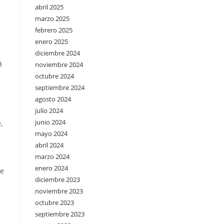
abril 2025
marzo 2025
febrero 2025
enero 2025
diciembre 2024
й
noviembre 2024
octubre 2024
septiembre 2024
agosto 2024
julio 2024
junio 2024
,
mayo 2024
abril 2024
marzo 2024
enero 2024
ое
diciembre 2023
noviembre 2023
octubre 2023
septiembre 2023