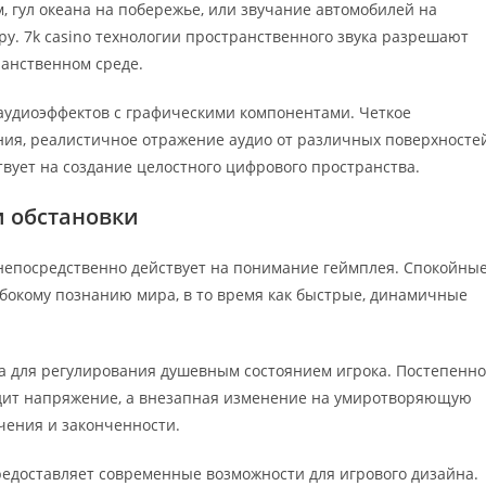
, гул океана на побережье, или звучание автомобилей на
у. 7k casino технологии пространственного звука разрешают
анственном среде.
аудиоэффектов с графическими компонентами. Четкое
ия, реалистичное отражение аудио от различных поверхносте
твует на создание целостного цифрового пространства.
и обстановки
епосредственно действует на понимание геймплея. Спокойные
бокому познанию мира, в то время как быстрые, динамичные
а для регулирования душевным состоянием игрока. Постепенн
дит напряжение, а внезапная изменение на умиротворяющую
чения и законченности.
едоставляет современные возможности для игрового дизайна.