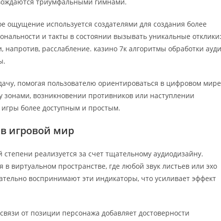
вождаются триумфальными гимнами.
е ощущение используется создателями для создания более
ональности и такты в состоянии вызывать уникальные отклики
, напротив, расслабление. казино 7к алгоритмы обработки ауд
ы.
ачу, помогая пользователю ориентироваться в цифровом мире
у зонами, возникновении противников или наступлении
 игры более доступным и простым.
 в игровой мир
степени реализуется за счет тщательному аудиодизайну.
в виртуальном пространстве, где любой звук листьев или эхо
нательно воспринимают эти индикаторы, что усиливает эффект
связи от позиции персонажа добавляет достоверности