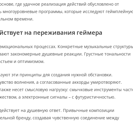
снове, где удачное реализация действий обусловлено от
ть многоуровневые программы, которые исследуют геймплейну
альном времени.
ействует на переживания геймера
х эмоциональных процессах. Конкретные музыкальные структуры
вают закономерные душевные реакции. Грустные тональности
частьем и оптимизмом.
ьзуют эти принципы для создания нужной обстановки.
вство волнения, а согласованные аккорды умиротворяют.
акже несет смысловую нагрузку: смычковые инструменты част
жеством, а электронные сигналы – с футуристичностью.
действует на душевную ответ. Привычные композиции
ельной бренду, создавая чувственную соединение между