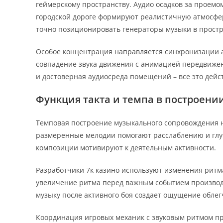
геймерскому пространству. Аудио осадков за проемом
городской дороге формируют реалистичную атмосфер
точно позиционировать генераторы музыки в простр
Особое концентрация направляется синхронизации 
совпадение звука движения с анимацией передвижен
и достоверная аудиосреда помещений – все это дейс
Функция такта и темпа в построени
Темповая построение музыкального сопровождения н
размеренные мелодии помогают расслаблению и глу
композиции мотивируют к деятельным активности.
Разработчики 7к казино используют изменения ритм
увеличение ритма перед важным событием произво
музыку после активного боя создает ощущение облег
Координация игровых механик с звуковым ритмом пр