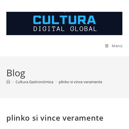
Ir
al
contenido
Menú
Blog
>
Cultura Gastronómica
>
plinko si vince veramente
plinko si vince veramente