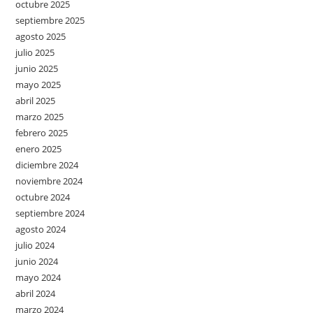
octubre 2025
septiembre 2025
agosto 2025
julio 2025
junio 2025
mayo 2025
abril 2025
marzo 2025
febrero 2025
enero 2025
diciembre 2024
noviembre 2024
octubre 2024
septiembre 2024
agosto 2024
julio 2024
junio 2024
mayo 2024
abril 2024
marzo 2024