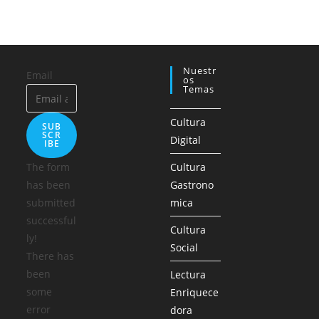
Nuestr
Email
Os
Temas
Cultura
SUB
SCR
Digital
IBE
The form
Cultura
has been
Gastrono
submitted
mica
successful
Cultura
ly!
Social
There has
been
Lectura
some
Enriquece
error
dora