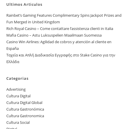
Ultimos Articulos
Rainbet’s Gaming Features Complimentary Spins Jackpot Prizes and
Fun Merged in United Kingdom
Rich Royal Casino – Come contattare l’assistenza clienti in Italia
Mafia Casino – Astu Luksuspelien Maailmaan Suomessa
Casino Win Airlines: Agilidad de cobros y atención al cliente en
España
Ταχεία και Απλή Διαδικασία Εγγραφής στο Stake Casino για την
Ελλάδα
Categorias
Advertising
Cultura Digital
Cultura Digital Global
Cultura Gastronómica
Cultura Gastronomica
Cultura Social