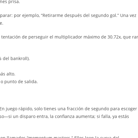
nes prisa.
isparar: por ejemplo, “Retirarme después del segundo gol.” Una vez
e.
 tentación de perseguir el multiplicador máximo de 30.72x, que ra
del bankroll).
ás alto.
o punto de salida.
 En juego rápido, solo tienes una fracción de segundo para escoger
so—si un disparo entra, la confianza aumenta; si falla, ya estás
son llamados “momentum masters.” Ellos leen la curva del