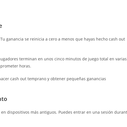
e
. Tu ganancia se reinicia a cero a menos que hayas hecho cash out
 jugadores terminan en unos cinco minutos de juego total en varias
mprometer horas.
s hacer cash out temprano y obtener pequeñas ganancias
nto
 en dispositivos más antiguos. Puedes entrar en una sesión duran