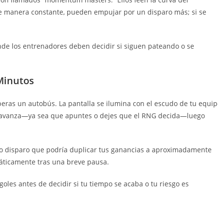
de manera constante, pueden empujar por un disparo más; si se
donde los entrenadores deben decidir si siguen pateando o se
Minutos
peras un autobús. La pantalla se ilumina con el escudo de tu equi
ta avanza—ya sea que apuntes o dejes que el RNG decida—luego
tro disparo que podría duplicar tus ganancias a aproximadamente
omáticamente tras una breve pausa.
oles antes de decidir si tu tiempo se acaba o tu riesgo es