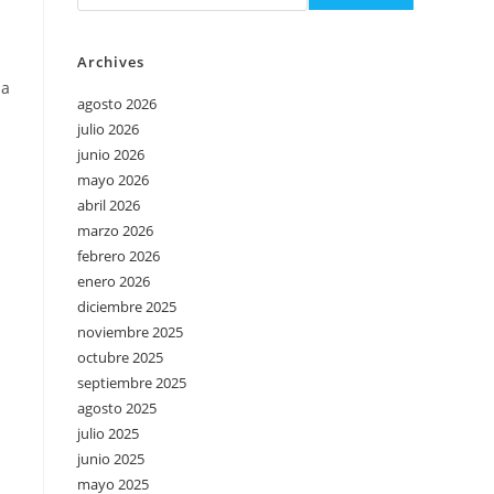
Archives
na
agosto 2026
julio 2026
junio 2026
mayo 2026
abril 2026
marzo 2026
febrero 2026
enero 2026
diciembre 2025
noviembre 2025
octubre 2025
septiembre 2025
agosto 2025
julio 2025
junio 2025
mayo 2025