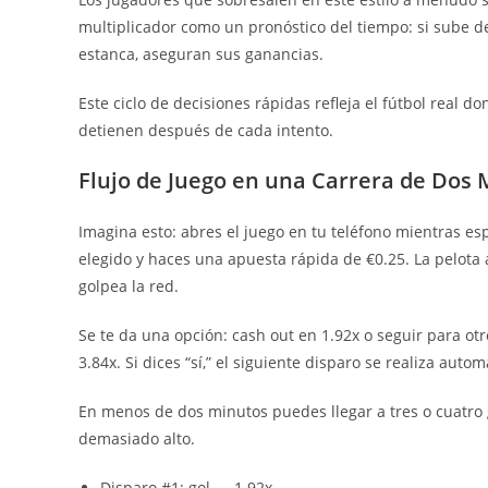
multiplicador como un pronóstico del tiempo: si sube 
estanca, aseguran sus ganancias.
Este ciclo de decisiones rápidas refleja el fútbol real 
detienen después de cada intento.
Flujo de Juego en una Carrera de Dos 
Imagina esto: abres el juego en tu teléfono mientras es
elegido y haces una apuesta rápida de €0.25. La pelo
golpea la red.
Se te da una opción: cash out en 1.92x o seguir para o
3.84x. Si dices “sí,” el siguiente disparo se realiza aut
En menos de dos minutos puedes llegar a tres o cuatro g
demasiado alto.
Disparo #1: gol → 1.92x