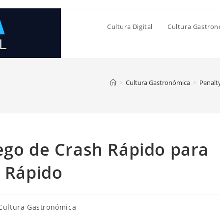
Cultura Digital
Cultura Gastro
>
Cultura Gastronómica
>
Penalt
ego de Crash Rápido para
l Rápido
goría
Cultura Gastronómica