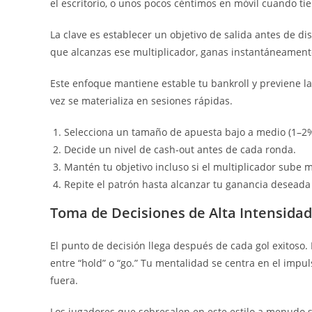
el escritorio, o unos pocos céntimos en móvil cuando tie
La clave es establecer un objetivo de salida antes de d
que alcanzas ese multiplicador, ganas instantáneament
Este enfoque mantiene estable tu bankroll y previene la
vez se materializa en sesiones rápidas.
Selecciona un tamaño de apuesta bajo a medio (1–2% 
Decide un nivel de cash‑out antes de cada ronda.
Mantén tu objetivo incluso si el multiplicador sube m
Repite el patrón hasta alcanzar tu ganancia deseada 
Toma de Decisiones de Alta Intensidad
El punto de decisión llega después de cada gol exitoso.
entre “hold” o “go.” Tu mentalidad se centra en el impul
fuera.
Los jugadores que sobresalen en este estilo a menudo 