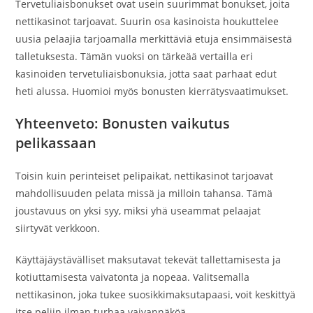
Tervetuliaisbonukset ovat usein suurimmat bonukset, joita
nettikasinot tarjoavat. Suurin osa kasinoista houkuttelee
uusia pelaajia tarjoamalla merkittäviä etuja ensimmäisestä
talletuksesta. Tämän vuoksi on tärkeää vertailla eri
kasinoiden tervetuliaisbonuksia, jotta saat parhaat edut
heti alussa. Huomioi myös bonusten kierrätysvaatimukset.
Yhteenveto: Bonusten vaikutus
pelikassaan
Toisin kuin perinteiset pelipaikat, nettikasinot tarjoavat
mahdollisuuden pelata missä ja milloin tahansa. Tämä
joustavuus on yksi syy, miksi yhä useammat pelaajat
siirtyvät verkkoon.
Käyttäjäystävälliset maksutavat tekevät tallettamisesta ja
kotiuttamisesta vaivatonta ja nopeaa. Valitsemalla
nettikasinon, joka tukee suosikkimaksutapaasi, voit keskittyä
itse peliin ilman turhaa vaivannäköä.