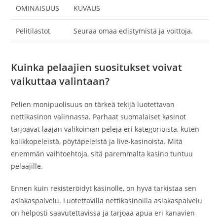
OMINAISUUS
KUVAUS
Pelitilastot
Seuraa omaa edistymistä ja voittoja.
Kuinka pelaajien suositukset voivat
vaikuttaa valintaan?
Pelien monipuolisuus on tärkeä tekijä luotettavan
nettikasinon valinnassa. Parhaat suomalaiset kasinot
tarjoavat laajan valikoiman pelejä eri kategorioista, kuten
kolikkopeleistä, pöytäpeleistä ja live-kasinoista. Mitä
enemmän vaihtoehtoja, sitä paremmalta kasino tuntuu
pelaajille.
Ennen kuin rekisteröidyt kasinolle, on hyvä tarkistaa sen
asiakaspalvelu. Luotettavilla nettikasinoilla asiakaspalvelu
on helposti saavutettavissa ja tarjoaa apua eri kanavien