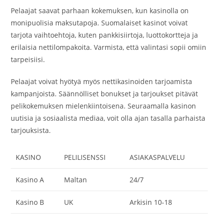
Pelaajat saavat parhaan kokemuksen, kun kasinolla on
monipuolisia maksutapoja. Suomalaiset kasinot voivat
tarjota vaihtoehtoja, kuten pankkisiirtoja, luottokortteja ja
erilaisia nettilompakoita. Varmista, että valintasi sopii omiin
tarpeisiisi.
Pelaajat voivat hyötyä myös nettikasinoiden tarjoamista
kampanjoista. Säännölliset bonukset ja tarjoukset pitävät
pelikokemuksen mielenkiintoisena. Seuraamalla kasinon
uutisia ja sosiaalista mediaa, voit olla ajan tasalla parhaista
tarjouksista.
KASINO
PELILISENSSI
ASIAKASPALVELU
Kasino A
Maltan
24/7
Kasino B
UK
Arkisin 10-18