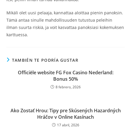
Mikäli olet uusi pelaaja, kannattaa aloittaa pienin panoksin.
Tämä antaa sinulle mahdollisuuden tutustua peleihin
ilman suurta riskiä, ja voit kasvattaa panoksiasi kokemuksen
karttuessa.
TAMBIÉN TE PODRÍA GUSTAR
Officiële website FG Fox Casino Nederland:
Bonus 50%
8 febrero, 2026
Ako Zostať Hrou: Tipy pre Skúsených Hazardných
Hráčov v Online Kasínach
17 abril, 2026