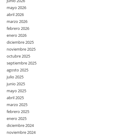
junio 2026
mayo 2026
abril 2026
marzo 2026
febrero 2026
enero 2026
diciembre 2025
noviembre 2025
octubre 2025
septiembre 2025
agosto 2025
julio 2025
junio 2025
mayo 2025
abril 2025
marzo 2025
febrero 2025
enero 2025
diciembre 2024
noviembre 2024