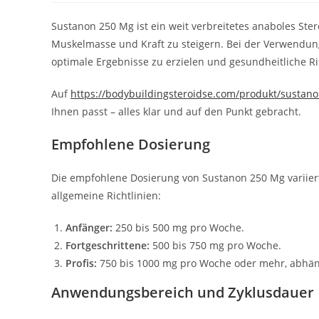
la
la
entrada:
entra
Sustanon 250 Mg ist ein weit verbreitetes anaboles Ste
Muskelmasse und Kraft zu steigern. Bei der Verwendung
optimale Ergebnisse zu erzielen und gesundheitliche R
Auf
https://bodybuildingsteroidse.com/produkt/sustan
Ihnen passt – alles klar und auf den Punkt gebracht.
Empfohlene Dosierung
Die empfohlene Dosierung von Sustanon 250 Mg variiert 
allgemeine Richtlinien:
Anfänger:
250 bis 500 mg pro Woche.
Fortgeschrittene:
500 bis 750 mg pro Woche.
Profis:
750 bis 1000 mg pro Woche oder mehr, abhäng
Anwendungsbereich und Zyklusdauer