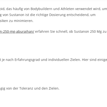
da:
roid, das häufig von Bodybuildern und Athleten verwendet wird, u
 von Sustanon ist die richtige Dosierung entscheidend, um
isiken zu minimieren.
on-250-mg-aburaihan/
erfahren Sie schnell, ob Sustanon 250 Mg zu
je nach Erfahrungsgrad und individuellen Zielen. Hier sind einig
ig von der Toleranz und den Zielen.