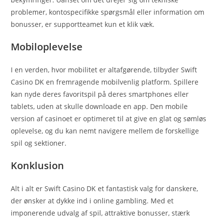
problemer, kontospecifikke spørgsmål eller information om
bonusser, er supportteamet kun et klik væk.
Mobiloplevelse
I en verden, hvor mobilitet er altafgørende, tilbyder Swift
Casino DK en fremragende mobilvenlig platform. Spillere
kan nyde deres favoritspil på deres smartphones eller
tablets, uden at skulle downloade en app. Den mobile
version af casinoet er optimeret til at give en glat og sømløs
oplevelse, og du kan nemt navigere mellem de forskellige
spil og sektioner.
Konklusion
Alt i alt er Swift Casino DK et fantastisk valg for danskere,
der ønsker at dykke ind i online gambling. Med et
imponerende udvalg af spil, attraktive bonusser, stærk