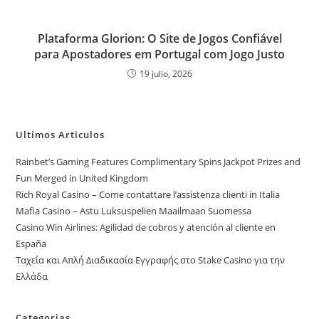
Plataforma Glorion: O Site de Jogos Confiável
para Apostadores em Portugal com Jogo Justo
19 julio, 2026
Ultimos Articulos
Rainbet’s Gaming Features Complimentary Spins Jackpot Prizes and
Fun Merged in United Kingdom
Rich Royal Casino – Come contattare l’assistenza clienti in Italia
Mafia Casino – Astu Luksuspelien Maailmaan Suomessa
Casino Win Airlines: Agilidad de cobros y atención al cliente en
España
Ταχεία και Απλή Διαδικασία Εγγραφής στο Stake Casino για την
Ελλάδα
Categorias