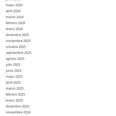
mayo 2026
abril 2026
marzo 2026
febrero 2026
enero 2026
diciembre 2025
noviembre 2025
octubre 2025
septiembre 2025
agosto 2025
julio 2025
junio 2025
mayo 2025
abril 2025
marzo 2025
febrero 2025
enero 2025
diciembre 2024
noviembre 2024