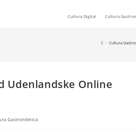
Cultura Digital
Cultura Gastro
>
Cultura Gastr
ed Udenlandske Online
ría
ura Gastronómica