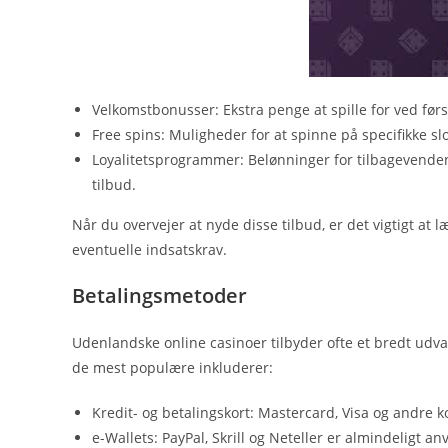
Velkomstbonusser: Ekstra penge at spille for ved førs
Free spins: Muligheder for at spinne på specifikke s
Loyalitetsprogrammer: Belønninger for tilbagevendend
tilbud.
Når du overvejer at nyde disse tilbud, er det vigtigt a
eventuelle indsatskrav.
Betalingsmetoder
Udenlandske online casinoer tilbyder ofte et bredt udva
de mest populære inkluderer:
Kredit- og betalingskort: Mastercard, Visa og andre 
e-Wallets: PayPal, Skrill og Neteller er almindeligt a