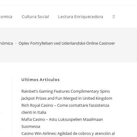
Alternar
nomica
Cultura Social
Lectura Enriquecedora
búsqueda
onómica
>
Oplev Fortryllelsen ved Udenlandske Online Casinoer
de
Ultimos Articulos
la
Rainbet’s Gaming Features Complimentary Spins
Jackpot Prizes and Fun Merged in United Kingdom
Rich Royal Casino – Come contattare l’assistenza
web
clienti in Italia
Mafia Casino – Astu Luksuspelien Maailmaan
Suomessa
Casino Win Airlines: Agilidad de cobros y atención al