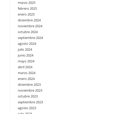
marzo 2025
febrero 2025
enero 2025
diciembre 2024
noviembre 2024
octubre 2024
septiembre 2024
agosto 2024
julio 2024
junio 2024
mayo 2024
abril 2024
marzo 2024
enero 2024
diciembre 2023
noviembre 2023
octubre 2023
septiembre 2023
agosto 2023
julio 2023