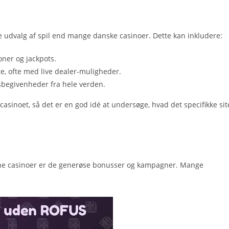
re udvalg af spil end mange danske casinoer. Dette kan inkludere:
oner og jackpots.
te, ofte med live dealer-muligheder.
begivenheder fra hele verden.
casinoet, så det er en god idé at undersøge, hvad det specifikke sit
line casinoer er de generøse bonusser og kampagner. Mange