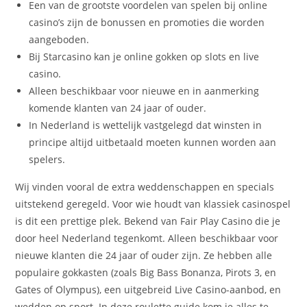
Een van de grootste voordelen van spelen bij online
casino’s zijn de bonussen en promoties die worden
aangeboden.
Bij Starcasino kan je online gokken op slots en live
casino.
Alleen beschikbaar voor nieuwe en in aanmerking
komende klanten van 24 jaar of ouder.
In Nederland is wettelijk vastgelegd dat winsten in
principe altijd uitbetaald moeten kunnen worden aan
spelers.
Wij vinden vooral de extra weddenschappen en specials
uitstekend geregeld. Voor wie houdt van klassiek casinospel
is dit een prettige plek. Bekend van Fair Play Casino die je
door heel Nederland tegenkomt. Alleen beschikbaar voor
nieuwe klanten die 24 jaar of ouder zijn. Ze hebben alle
populaire gokkasten (zoals Big Bass Bonanza, Pirots 3, en
Gates of Olympus), een uitgebreid Live Casino-aanbod, en
wedden op sport. In deze roulette guide kom je alles te