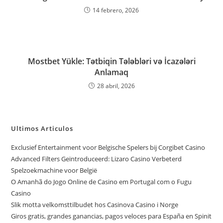
14 febrero, 2026
Mostbet Yükle: Tətbiqin Tələbləri və İcazələri
Anlamaq
28 abril, 2026
Ultimos Articulos
Exclusief Entertainment voor Belgische Spelers bij Corgibet Casino
Advanced Filters Geïntroduceerd: Lizaro Casino Verbeterd
Spelzoekmachine voor België
O Amanhã do Jogo Online de Casino em Portugal com o Fugu
Casino
Slik motta velkomsttilbudet hos Casinova Casino i Norge
Giros gratis, grandes ganancias, pagos veloces para España en Spinit