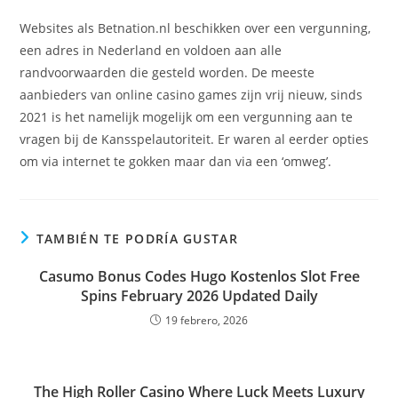
Websites als Betnation.nl beschikken over een vergunning,
een adres in Nederland en voldoen aan alle
randvoorwaarden die gesteld worden. De meeste
aanbieders van online casino games zijn vrij nieuw, sinds
2021 is het namelijk mogelijk om een vergunning aan te
vragen bij de Kansspelautoriteit. Er waren al eerder opties
om via internet te gokken maar dan via een ‘omweg’.
TAMBIÉN TE PODRÍA GUSTAR
Casumo Bonus Codes Hugo Kostenlos Slot Free
Spins February 2026 Updated Daily
19 febrero, 2026
The High Roller Casino Where Luck Meets Luxury