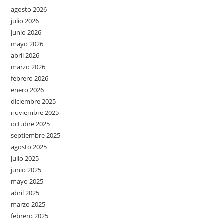
agosto 2026
julio 2026
junio 2026
mayo 2026
abril 2026
marzo 2026
febrero 2026
enero 2026
diciembre 2025
noviembre 2025
octubre 2025
septiembre 2025
agosto 2025
julio 2025
junio 2025
mayo 2025
abril 2025
marzo 2025
febrero 2025