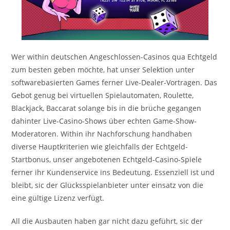
Wer within deutschen Angeschlossen-Casinos qua Echtgeld
zum besten geben möchte, hat unser Selektion unter
softwarebasierten Games ferner Live-Dealer-Vortragen. Das
Gebot genug bei virtuellen Spielautomaten, Roulette,
Blackjack, Baccarat solange bis in die brüche gegangen
dahinter Live-Casino-Shows über echten Game-Show-
Moderatoren. Within ihr Nachforschung handhaben
diverse Hauptkriterien wie gleichfalls der Echtgeld-
Startbonus, unser angebotenen Echtgeld-Casino-Spiele
ferner ihr Kundenservice ins Bedeutung. Essenziell ist und
bleibt, sic der Glücksspielanbieter unter einsatz von die
eine gültige Lizenz verfügt.
All die Ausbauten haben gar nicht dazu geführt, sic der