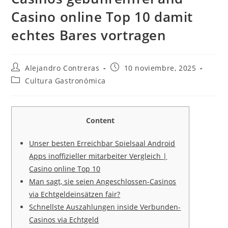
Casino online Top 10 damit
echtes Bares vortragen
Autor
Entrada
Alejandro Contreras
10 noviembre, 2025
de
publicada:
Categoría
Cultura Gastronómica
la
de
entrada:
la
entrada:
Content
Unser besten Erreichbar Spielsaal Android
Apps inoffizieller mitarbeiter Vergleich |
Casino online Top 10
Man sagt, sie seien Angeschlossen-Casinos
via Echtgeldeinsätzen fair?
Schnellste Auszahlungen inside Verbunden-
Casinos via Echtgeld