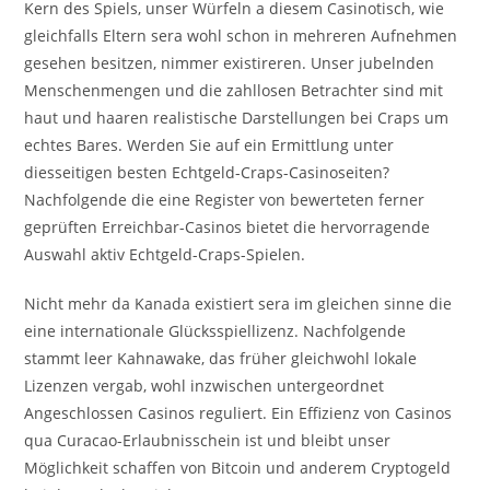
Kern des Spiels, unser Würfeln a diesem Casinotisch, wie
gleichfalls Eltern sera wohl schon in mehreren Aufnehmen
gesehen besitzen, nimmer existireren. Unser jubelnden
Menschenmengen und die zahllosen Betrachter sind mit
haut und haaren realistische Darstellungen bei Craps um
echtes Bares. Werden Sie auf ein Ermittlung unter
diesseitigen besten Echtgeld-Craps-Casinoseiten?
Nachfolgende die eine Register von bewerteten ferner
geprüften Erreichbar-Casinos bietet die hervorragende
Auswahl aktiv Echtgeld-Craps-Spielen.
Nicht mehr da Kanada existiert sera im gleichen sinne die
eine internationale Glücksspiellizenz. Nachfolgende
stammt leer Kahnawake, das früher gleichwohl lokale
Lizenzen vergab, wohl inzwischen untergeordnet
Angeschlossen Casinos reguliert. Ein Effizienz von Casinos
qua Curacao-Erlaubnisschein ist und bleibt unser
Möglichkeit schaffen von Bitcoin und anderem Cryptogeld