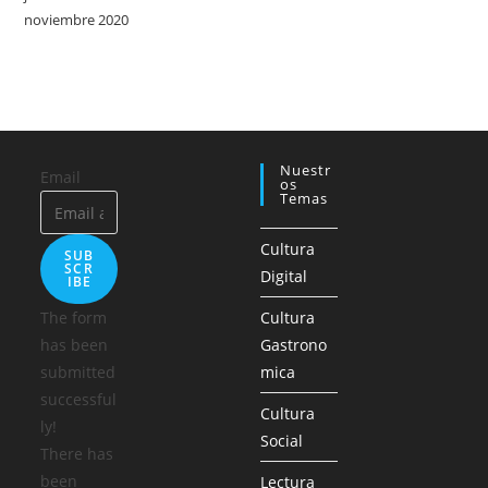
noviembre 2020
Nuestr
Email
Os
Temas
Cultura
SUB
SCR
Digital
IBE
The form
Cultura
has been
Gastrono
submitted
mica
successful
Cultura
ly!
Social
There has
been
Lectura