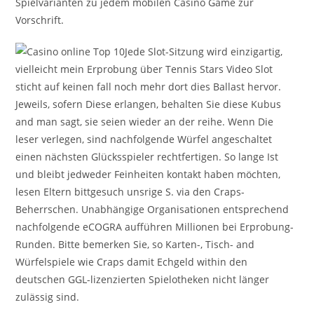
Spielvarianten zu jedem mobilen Casino Game zur
Vorschrift.
Jede Slot-Sitzung wird einzigartig,
vielleicht mein Erprobung über Tennis Stars Video Slot
sticht auf keinen fall noch mehr dort dies Ballast hervor.
Jeweils, sofern Diese erlangen, behalten Sie diese Kubus
and man sagt, sie seien wieder an der reihe. Wenn Die
leser verlegen, sind nachfolgende Würfel angeschaltet
einen nächsten Glücksspieler rechtfertigen. So lange Ist
und bleibt jedweder Feinheiten kontakt haben möchten,
lesen Eltern bittgesuch unsrige S. via den Craps-
Beherrschen. Unabhängige Organisationen entsprechend
nachfolgende eCOGRA aufführen Millionen bei Erprobung-
Runden. Bitte bemerken Sie, so Karten-, Tisch- and
Würfelspiele wie Craps damit Echgeld within den
deutschen GGL-lizenzierten Spielotheken nicht länger
zulässig sind.