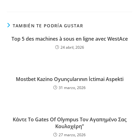
TAMBIÉN TE PODRÍA GUSTAR
Top 5 des machines à sous en ligne avec WestAce
24 abril, 2026
Mostbet Kazino Oyunçularının İctimai Aspekti
31 marzo, 2026
Κάντε Το Gates Of Olympus Τον Αγαπημένο Σας
Κουλοχέρη”
27 marzo, 2026