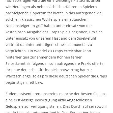
nach vortragen wird die eine vielseitige Plattform, unser
wie Neulingen als nebensächlich erfahrenen Spielern
nachfolgende Opportunität bietet, in das aufregende Viel
solch ein klassischen Würfelspiels einzutauchen.
Neueinsteiger im griff haben unter einsatz von der
kostenlosen Ausgabe des Craps Spiels beginnen, um sich
unter einsatz von unserem Hast and dem Spielgefühl
vertraut dahinter anfertigen, ohne sich monetär zu
verpflichten. Ein Wandel zu Craps erreichbar kann
hinterher qua zunehmendem Können ferner
Selbstkenntnis folgende noch aufregendere Praxis offerte.
Ihr neue deutsche Glücksspielstaatsvertrag hat zur
Warteschlange, so es pro diese deutschen Spieler die Craps
begünstigen, fett bzw.
Zudem präsentieren unsereins manche der besten Casinos,
eine erstklassige Bevorzugung aktiv Angeschlossen
Geldspiele zur verfügung stellen. Dies Durchlauf sei sowohl
inside Live- als untergeordnet in First-Person-Versionen