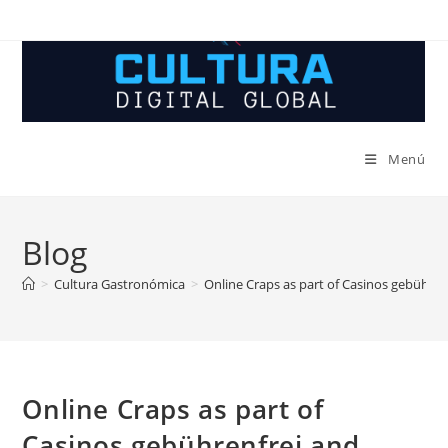
Ir
al
contenido
Menú
Blog
>
Cultura Gastronómica
>
Online Craps as part of Casinos gebühren
Online Craps as part of
Casinos gebührenfrei and