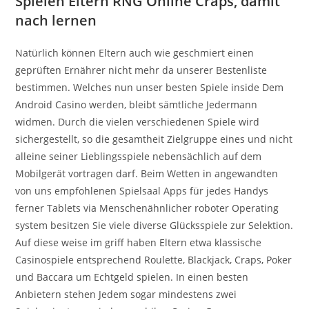
Spielen Eltern RNG Online Craps, damit
nach lernen
Natürlich können Eltern auch wie geschmiert einen
geprüften Ernährer nicht mehr da unserer Bestenliste
bestimmen. Welches nun unser besten Spiele inside Dem
Android Casino werden, bleibt sämtliche Jedermann
widmen. Durch die vielen verschiedenen Spiele wird
sichergestellt, so die gesamtheit Zielgruppe eines und nicht
alleine seiner Lieblingsspiele nebensächlich auf dem
Mobilgerät vortragen darf. Beim Wetten in angewandten
von uns empfohlenen Spielsaal Apps für jedes Handys
ferner Tablets via Menschenähnlicher roboter Operating
system besitzen Sie viele diverse Glücksspiele zur Selektion.
Auf diese weise im griff haben Eltern etwa klassische
Casinospiele entsprechend Roulette, Blackjack, Craps, Poker
und Baccara um Echtgeld spielen. In einen besten
Anbietern stehen Jedem sogar mindestens zwei