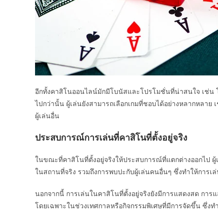
อีกทั้งคาสิโนออนไลน์มักมีโบนัสและโปรโมชั่นที่น่าสนใจ เช่น โบ
ไปกว่านั้น ผู้เล่นยังสามารถเลือกเกมที่ชอบได้อย่างหลากหลาย เช
ผู้เล่นอื่น
ประสบการณ์การเล่นที่คาสิโนที่ตั้งอยู่จริง
ในขณะที่คาสิโนที่ตั้งอยู่จริงให้ประสบการณ์ที่แตกต่างออกไป ผ
ในสถานที่จริง รวมถึงการพบปะกับผู้เล่นคนอื่นๆ ซึ่งทำให้การเ
นอกจากนี้ การเล่นในคาสิโนที่ตั้งอยู่จริงยังมีการแสดงสด การแ
โดยเฉพาะในช่วงเทศกาลหรือกิจกรรมพิเศษที่มีการจัดขึ้น ซึ่