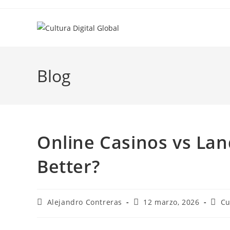
Ir
al
contenido
Blog
Online Casinos vs Lan
Better?
Autor
Entrada
Categ
Alejandro Contreras
12 marzo, 2026
Cu
de
publicada:
de
la
la