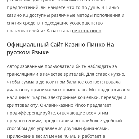
предпочтений, вы найдете что-то по душе. В Пинко
казино КЗ доступны различные методы пополнения и
снятия средств, подходящие усовершенство
пользователей из Казахстана
пинко казино
.
Официальный Сайт Казино Пинко На
русском Языке
Авторизованные пользователи быть наблюдать за
трансляциями в качестве зрителей. Для ставок нужно,
чтобы сумма а депозитном балансе соответствовала
диапазону принимаемых номиналов. Мы поддерживаем
наличные” “карты, электронные кошельки, переводы и
криптовалюту. Онлайн-казино Pinco предлагает
продифференцируйте, отвечающие всем этим
предпочтениям, предоставляя вы наиболее удобный
способом для управления другими финансами.
Приложение весил менее 40 МБ и работает а