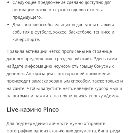
Следующее предложение сделано доступно для
активации после отыгрыша одноиз отмены
предыдущего.
Для спортивных болельщиков доступны ставки а
события в футболе, хоккее, баскетболе, теннисе и
киберспорте.
Правила активации четко прописаны на странице
данного предложения в разделе «Акции». Здесь сами
найдете информацию ноунсом отыгрышу бонусных
денежек. Авторизация с посторонней приложения
происходит замаскированным способом, также только и
на сайте. Чтобы запустить него, наведите курсор мыши
на автомат и нажмите на появившихся кнопку «Демо».
Live-казино Pinco
Для подтверждения личности нужно отправить
фотографию одноиз скан-копию документа, бипатрида