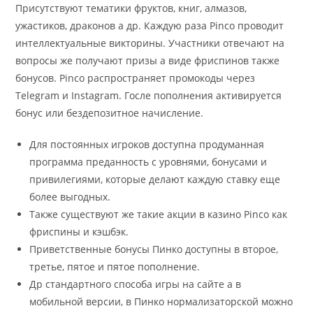
Присутствуют тематики фруктов, книг, алмазов,
ужастиков, драконов а др. Каждую раза Pinco проводит
интеллектуальные викторины. Участники отвечают на
вопросы же получают призы а виде фриспинов также
бонусов. Pinco распространяет промокоды через
Telegram и Instagram. Госле пополнения активируется
бонус или бездепозитное начисление.
Для постоянных игроков доступна продуманная
программа преданность с уровнями, бонусами и
привилегиями, которые делают каждую ставку еще
более выгодных.
Также существуют же такие акции в казино Pinco как
фриспины и кэшбэк.
Приветственные бонусы Пинко доступны в второе,
третье, пятое и пятое пополнение.
Др стандартного способа игры на сайте а в
мобильной версии, в Пинко нормализаторской можно