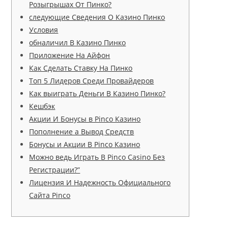
Розыгрышах От Пинко?
следующие Сведения О Казино Пинко
Условия
обналичил В Казино Пинко
Приложение На Айфон
Как Сделать Ставку На Пинко
Топ 5 Лидеров Среди Провайдеров
Как выиграть Деньги В Казино Пинко?
Кешбэк
Акции И Бонусы в Pinco Казино
Пополнение а Вывод Средств
Бонусы и Акции В Pinco Казино
Можно ведь Играть В Pinco Casino Без
Регистрации?”
Лицензия И Надежность Официального
Сайта Pinco