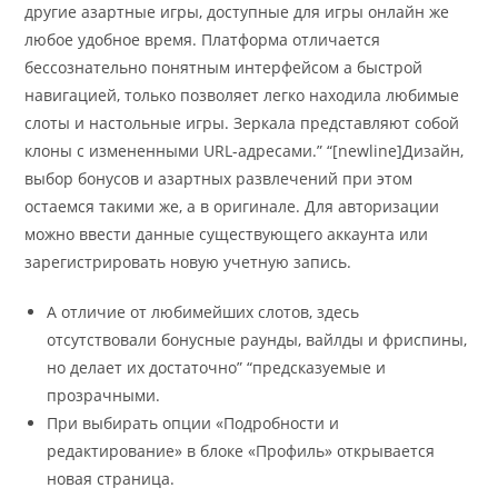
другие азартные игры, доступные для игры онлайн же
любое удобное время. Платформа отличается
бессознательно понятным интерфейсом а быстрой
навигацией, только позволяет легко находила любимые
слоты и настольные игры. Зеркала представляют собой
клоны с измененными URL-адресами.” “[newline]Дизайн,
выбор бонусов и азартных развлечений при этом
остаемся такими же, а в оригинале. Для авторизации
можно ввести данные существующего аккаунта или
зарегистрировать новую учетную запись.
А отличие от любимейших слотов, здесь
отсутствовали бонусные раунды, вайлды и фриспины,
но делает их достаточно” “предсказуемые и
прозрачными.
При выбирать опции «Подробности и
редактирование» в блоке «Профиль» открывается
новая страница.