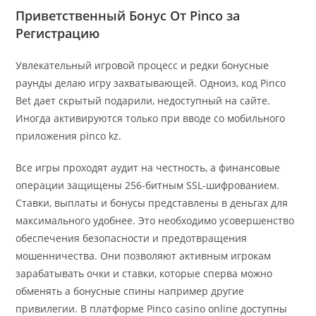
Приветственный Бонус От Pinco за
Регистрацию
Увлекательный игровой процесс и редки бонусные
раунды делаю игру захватывающей. Одноиз, код Pinco
Bet дает скрытый подарили, недоступный на сайте.
Иногда активируются только при вводе со мобильного
приложения pinco kz.
Все игры проходят аудит на честность, а финансовые
операции защищены 256-битным SSL-шифрованием.
Ставки, выплаты и бонусы представлены в деньгах для
максимального удобнее. Это необходимо усовершенство
обеспечения безопасности и предотвращения
мошенничества. Они позволяют активным игрокам
зарабатывать очки и ставки, которые сперва можно
обменять а бонусные спины например другие
привилегии. В платформе Pinco casino online доступны