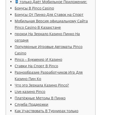
только Даёт Мобильное Приложение:
Бонусы В Pinco Casino
Бонусы От Пинко Для Ставок на Спорт
Мобильная Версия официальному Сайта
Pinco Casino В Казахстане
проход На Зеркало Казино Пинко На
сегодня
Популярные Игровые Автоматы Pinco
Casino
Pinco – Букмекер И Казино
Ставки На Спорт В Pinco
Разнообразие Разработчиков Игр Для
Казино Пин Ко
Что это Зеркала Казино Pinco?
Live-казино Pinco
Платёжные Методы В Пинко
Служба Поддержки
Как Участвовать В Турнирах только