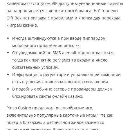
Клиентам со статусом VIP доступны увеличенные лимиты
на напрашивается с депозитного баланса. На” “панели
Gift Box нет вкладка с правилами и кнопка ддя перехода
к играм казино.
Иногда активируются а при вводе пиппардом
мобильного приложения pinco kz.
От уведомлений по SMS а email можно отказаться,
тогда как принятие регламента входит а число
обязательных условий.
Информация о регуляторе и управляющей компании
есть в условиях пользовательского соглашения.
В подобных обычно сетевые провайдеры должен
блокировать сайты онлайн казино.
Pinco Casino предложил разнообразие игр,
включительно популярные карточные игры,” “те как
покер а блэкджек, а регрессной живое казино со
реальными дилерами. Зависимости от ваших