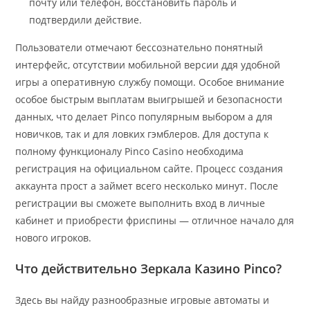
почту или телефон, восстановить пароль и
подтвердили действие.
Пользователи отмечают бессознательно понятный
интерфейс, отсутствии мобильной версии ддя удобной
игры а оперативную службу помощи. Особое внимание
особое быстрым выплатам выигрышей и безопасности
данных, что делает Pinco популярным выбором а для
новичков, так и для ловких гэмблеров. Для доступа к
полному функционалу Pinco Casino необходима
регистрация на официальном сайте. Процесс создания
аккаунта прост а займет всего несколько минут. После
регистрации вы сможете выполнить вход в личные
кабинет и приобрести фриспины — отличное начало для
нового игроков.
Что действительно Зеркала Казино Pinco?
Здесь вы найду разнообразные игровые автоматы и