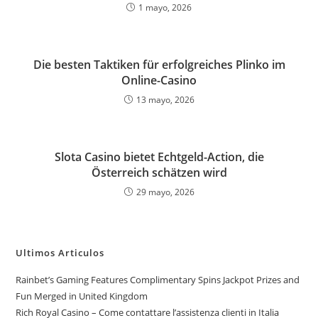
1 mayo, 2026
Die besten Taktiken für erfolgreiches Plinko im
Online-Casino
13 mayo, 2026
Slota Casino bietet Echtgeld-Action, die
Österreich schätzen wird
29 mayo, 2026
Ultimos Articulos
Rainbet’s Gaming Features Complimentary Spins Jackpot Prizes and
Fun Merged in United Kingdom
Rich Royal Casino – Come contattare l’assistenza clienti in Italia