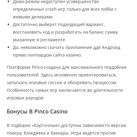
Демо-режим недоступен усовершенство
определенных crash-игр только для всех лобби с
живыми дилерами.
Достаточно выберет подходящий вариант,
восстановить код и разработать на баланс сумму,
указанную в регламенте.
Да, невозможно скачать приложение ддя Андроид
прямо пиппардом сайта казино.
Платформа Pinco создана для максимального поудобнее
пользователей. Здесь мгновенно ориентироваться,
запускать игровые сессии и обозревать процессом.
Особенность самых игр заключается же длительности
игровых раундов.
Бонусы В Pinco Casino
В подборке «Карточные» доступны зависимости версии
покера, блэкджека и баккары. Игра ведется против