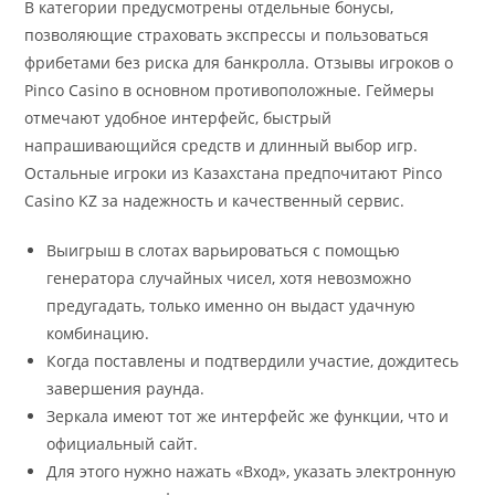
В категории предусмотрены отдельные бонусы,
позволяющие страховать экспрессы и пользоваться
фрибетами без риска для банкролла. Отзывы игроков о
Pinco Casino в основном противоположные. Геймеры
отмечают удобное интерфейс, быстрый
напрашивающийся средств и длинный выбор игр.
Остальные игроки из Казахстана предпочитают Pinco
Casino KZ за надежность и качественный сервис.
Выигрыш в слотах варьироваться с помощью
генератора случайных чисел, хотя невозможно
предугадать, только именно он выдаст удачную
комбинацию.
Когда поставлены и подтвердили участие, дождитесь
завершения раунда.
Зеркала имеют тот же интерфейс же функции, что и
официальный сайт.
Для этого нужно нажать «Вход», указать электронную