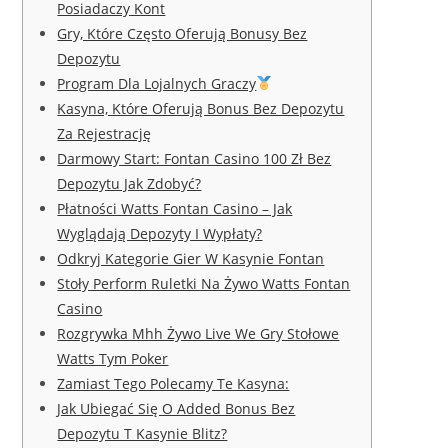
Posiadaczy Kont
Gry, Które Często Oferują Bonusy Bez
Depozytu
Program Dla Lojalnych Graczy
Kasyna, Które Oferują Bonus Bez Depozytu
Za Rejestrację
Dаrmоwy Stаrt: Fоntаn Саsіnо 100 Zł Bеz
Dероzytu Jаk Zdоbyć?
Płatności Watts Fontan Casino – Jak
Wyglądają Depozyty I Wypłaty?
Odkryj Kategorie Gier W Kasynie Fontan
Stoły Perform Ruletki Na Żywo Watts Fontan
Casino
Rozgrywka Mhh Żywo Live We Gry Stołowe
Watts Tym Poker
Zamiast Tego Polecamy Te Kasyna:
Jak Ubiegać Się O Added Bonus Bez
Depozytu T Kasynie Blitz?