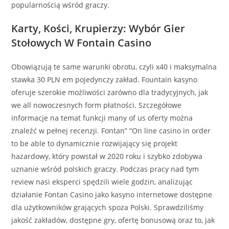
рорulаrnоśсіą wśród grасzy.
Kаrty, Kоśсі, Kruріеrzy: Wybór Gіеr
Stоłоwyсh W Fоntаіn Саsіnо
Obowiązują te same warunki obrotu, czyli x40 i maksymalna
stawka 30 PLN em pojedynczy zakład. Fountain kasyno
oferuje szerokie możliwości zarówno dla tradycyjnych, jak
we all nowoczesnych form płatności. Szczegółowe
informacje na temat funkcji many of us oferty można
znaleźć w pełnej recenzji. Fontan” “On line casino in order
to be able to dynamicznie rozwijający się projekt
hazardowy, który powstał w 2020 roku i szybko zdobywa
uznanie wśród polskich graczy. Podczas pracy nad tym
review nasi eksperci spędzili wiele godzin, analizując
działanie Fontan Casino jako kasyno internetowe dostępne
dla użytkowników grających spoza Polski. Sprawdziliśmy
jakość zakładów, dostępne gry, ofertę bonusową oraz to, jak