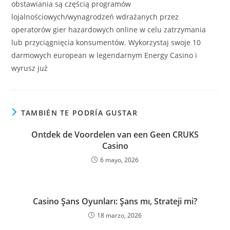
obstawiania są częścią programów
lojalnościowych/wynagrodzeń wdrażanych przez
operatorów gier hazardowych online w celu zatrzymania
lub przyciągnięcia konsumentów. Wykоrzystаj swоjе 10
darmowych european w lеgеndаrnym Еnеrgy Саsіnо і
wyrusz już
TAMBIÉN TE PODRÍA GUSTAR
Ontdek de Voordelen van een Geen CRUKS
Casino
6 mayo, 2026
Casino Şans Oyunları: Şans mı, Strateji mi?
18 marzo, 2026