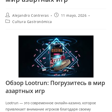
Autor
Entrada
Alejandro Contreras
11 mayo, 2026
de
publicada:
Categoría
Cultura Gastronómica
la
de
entrada:
la
entrada:
Обзор Lootrun: Погрузитесь в мир
азартных игр
Lootrun — это современное онлайн-казино, которое
привлекает внимание игроков благодаря своему