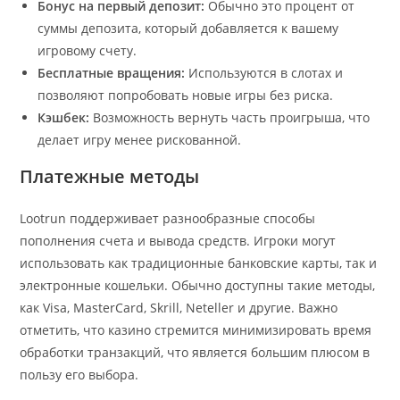
Бонус на первый депозит:
Обычно это процент от
суммы депозита, который добавляется к вашему
игровому счету.
Бесплатные вращения:
Используются в слотах и
позволяют попробовать новые игры без риска.
Кэшбек:
Возможность вернуть часть проигрыша, что
делает игру менее рискованной.
Платежные методы
Lootrun поддерживает разнообразные способы
пополнения счета и вывода средств. Игроки могут
использовать как традиционные банковские карты, так и
электронные кошельки. Обычно доступны такие методы,
как Visa, MasterCard, Skrill, Neteller и другие. Важно
отметить, что казино стремится минимизировать время
обработки транзакций, что является большим плюсом в
пользу его выбора.