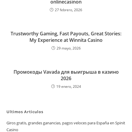
onlinecasinon
27 febrero, 2026
Trustworthy Gaming, Fast Payouts, Great Stories:
My Experience at Winnita Casino
29 mayo, 2026
Промокоды Vavada для выигрыша в казино
2026
19 enero, 2024
Ultimos Articulos
Giros gratis, grandes ganancias, pagos veloces para España en Spinit
Casino