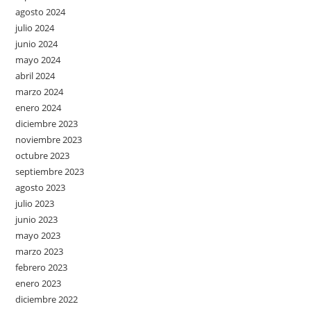
agosto 2024
julio 2024
junio 2024
mayo 2024
abril 2024
marzo 2024
enero 2024
diciembre 2023
noviembre 2023
octubre 2023
septiembre 2023
agosto 2023
julio 2023
junio 2023
mayo 2023
marzo 2023
febrero 2023
enero 2023
diciembre 2022