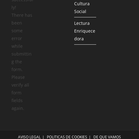
Cultura
ly!
Social
There has
been
Lectura
some
Enriquece
error
dora
while
submittin
g the
form.
Please
verify all
form
fields
again.
AVISO LEGAL
POLITICAS DE COOKIES
DE QUE VAMOS