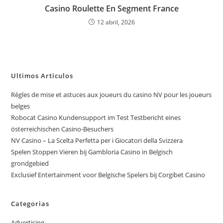
Casino Roulette En Segment France
12 abril, 2026
Ultimos Articulos
Règles de mise et astuces aux joueurs du casino NV pour les joueurs
belges
Robocat Casino Kundensupport im Test Testbericht eines
österreichischen Casino-Besuchers
NV Casino – La Scelta Perfetta per i Giocatori della Svizzera
Spelen Stoppen Vieren bij Gambloria Casino in Belgisch
grondgebied
Exclusief Entertainment voor Belgische Spelers bij Corgibet Casino
Categorias
Advertising