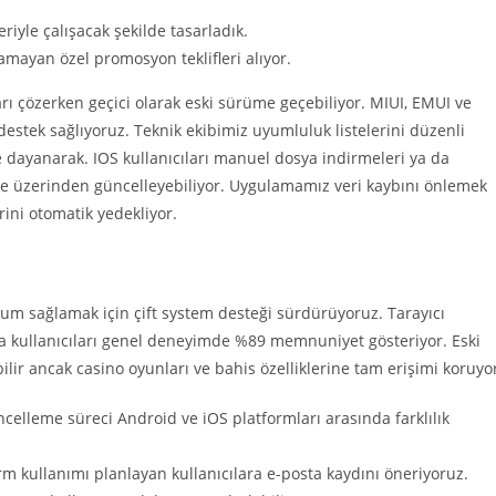
iyle çalışacak şekilde tasarladık.
lamayan özel promosyon teklifleri alıyor.
arı çözerken geçici olarak eski sürüme geçebiliyor. MIUI, EMUI ve
destek sağlıyoruz. Teknik ekibimiz uyumluluk listelerini düzenli
ne dayanarak. IOS kullanıcıları manuel dosya indirmeleri ya da
re üzerinden güncelleyebiliyor. Uygulamamız veri kaybını önlemek
ini otomatik yedekliyor.
yum sağlamak için çift system desteği sürdürüyoruz. Tarayıcı
a kullanıcıları genel deneyimde %89 memnuniyet gösteriyor. Eski
lir ancak casino oyunları ve bahis özelliklerine tam erişimi koruyo
celleme süreci Android ve iOS platformları arasında farklılık
orm kullanımı planlayan kullanıcılara e-posta kaydını öneriyoruz.