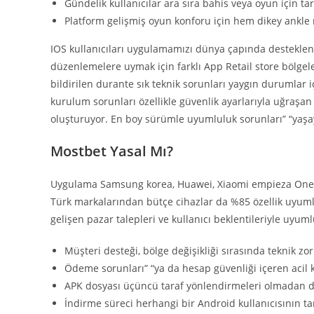
Gündelik kullanıcılar ara sıra bahis veya oyun için ta
Platform gelişmiş oyun konforu için hem dikey ankle 
IOS kullanıcıları uygulamamızı dünya çapında desteklene
düzenlemelere uymak için farklı App Retail store bölgele
bildirilen durante sık teknik sorunları yaygın durumlar
kurulum sorunları özellikle güvenlik ayarlarıyla uğraşan
oluşturuyor. En boy sürümle uyumluluk sorunları” “yaşay
Mostbet Yasal Mı?
Uygulama Samsung korea, Huawei, Xiaomi empieza OnePlu
Türk markalarından bütçe cihazlar da %85 özellik uyuml
gelişen pazar talepleri ve kullanıcı beklentileriyle uyuml
Müşteri desteği, bölge değişikliği sırasında teknik zor
Ödeme sorunları” “ya da hesap güvenliği içeren acil k
APK dosyası üçüncü taraf yönlendirmeleri olmadan d
İndirme süreci herhangi bir Android kullanıcısının t