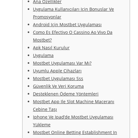
Ana Özellikler
Uygulama Kullanıcıları Için Bonuslar Ve
Promosyonlar
Android Için Mostbet Uygulaması
Como Es Efectivo O Cassino Ao Vivo Da
Mostbet?
Apk Nasıl Kurulur
Uygulama
Mostbet Uygulaması Var Mı?
Uyumlu Apple Cihazları
Mostbet Uygulaması Sss
Güvenlik Ve Veri Koruma
Desteklenen Ödeme Yöntemleri
Mostbet App Ile Slot Machine Maceranı
Cebine Taşı
Iphone Ve Ipad’de Mostbet Uygulaması
Yükleme
Mostbet Online Betting Establishment In