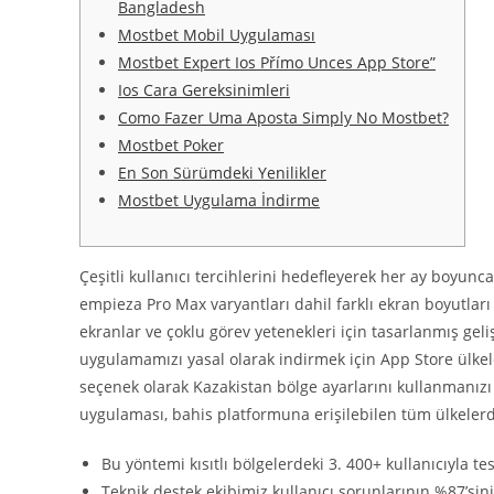
Bangladesh
Mostbet Mobil Uygulaması
Mostbet Expert Ios Přímo Unces App Store”
Ios Cara Gereksinimleri
Como Fazer Uma Aposta Simply No Mostbet?
Mostbet Poker
En Son Sürümdeki Yenilikler
Mostbet Uygulama İndirme
Çeşitli kullanıcı tercihlerini hedefleyerek her ay boyunc
empieza Pro Max varyantları dahil farklı ekran boyutları
ekranlar ve çoklu görev yetenekleri için tasarlanmış geli
uygulamamızı yasal olarak indirmek için App Store ülkele
seçenek olarak Kazakistan bölge ayarlarını kullanmanızı
uygulaması, bahis platformuna erişilebilen tüm ülkelerde
Bu yöntemi kısıtlı bölgelerdeki 3. 400+ kullanıcıyla tes
Teknik destek ekibimiz kullanıcı sorunlarının %87’sini