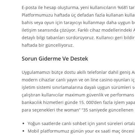
E-posta ile hesap oluşturma, yeni kullanıcıların %68’i 
Platformumuzu haftada üç defadan fazla kullanan kullanı
bahis veya oyun için tarayıcıyı kullanmayı daha uygun bul
iletişim seansında çözüyor. Farklı cihaz modellerindeki 
detaylı bilgi tabanları sürdürüyoruz. Kullanıcı geri bildi
haftada bir güncelliyoruz.
Sorun Giderme Ve Destek
Uygulamamızı bütçe dostu akıllı telefonlar dahil geniş A
modern cihazlar canlı yayın ve on line casino oyunları iç
işletim sistemi sınırlamalarına dayalı uygun sürümleri 
çalıştıran kullanıcılar maximum güvenlik ve performans s
bankacılık hizmetleri günde 15. 000’den fazla işlem yapa
para seçenekleri the woman” “35 saniyede güncellenen reka
Yoğun saatlerde canlı sohbet için yanıt süreleri ortal
Mobil platformumuz günün your ex saati maç öncesi ve