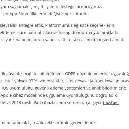
e uyum sağlamak için çift system desteği sürdürüyoruz.
k için App Shop ülkelerini değiştirmek zorunda.
ş işlevsellik entegre ettik. Platformumuz eğlence seçeneklerini
belirleme, süre hatırlatıcıları ve hesap dondurma gibi araçlarla
para yatırma bonusunun yanı sıra ücretsiz casino dönüşleri almak
ritik güvenlik açığı tespit edilmedi. GDPR düzenlemelerine uygunlu
. İster yüksek RTP’li video slotlar, ister devasa jackpot kovalamacas
e iOS uyumluluğu, güvenli ödeme yöntemleri ve anlık bildirimlerle
00+ Apple cihaz modelinde uygulama uyumluluğunu doğruladık.
e ve 2018 nesli iPad cihazlarında sorunsuz çalışıyor
mostbet
zamanı tanımak için 4 önceki sürümle geriye dönük