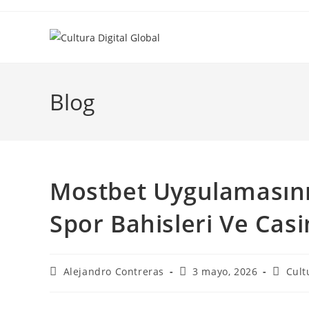
Ir
al
contenido
Blog
Mostbet Uygulamasını I
Spor Bahisleri Ve Cas
Autor
Entrada
Catego
Alejandro Contreras
3 mayo, 2026
Cult
de
publicada:
de
la
la