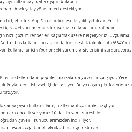
rayıcıyı kullanmayı daha uygun bulabilir.
rehab ebook yatay yönelimleri destekliyor.
n bölgelerdeki App Store indirmesi ile yükleyebiliyor. Yerel
ri için özel sürümler sürdürüyoruz. Kullanıcılar tarafından
 için hızlı çözüm rehberleri sağlamak üzere belgeliyoruz. Uygulama
 Android os kullanıcıları arasında tüm destek taleplerinin %34’ünü
an kullanıcılar için four önceki sürüme arşiv erişimi sürdürüyoruz
s modelleri dahil popüler markalarda güvenilir çalışıyor. Yerel
uluğuyla temel işlevselliği destekliyor. Bu yaklaşım platformumuzu
u tutuyor.
luklar yaşayan kullanıcılar için alternatif çözümler sağlıyor.
onulara öncelik veriyoruz 10 dakika yanıt süresi ile.
oğrudan güvenli sunucularımızdan indiriliyor.
amamlayabileceği temel teknik adımlar gerektiriyor.