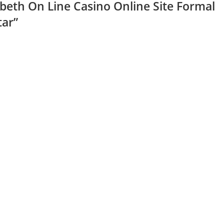
a:
beth On Line Casino Online Site Formal
tar”