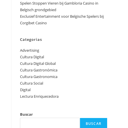
Spelen Stoppen Vieren bij Gambloria Casino in
Belgisch grondgebied
Exclusief Entertainment voor Belgische Spelers bij
Corgibet Casino
Categorias
Advertising
Cultura Digital
Cultura Digital Global
Cultura Gastronómica
Cultura Gastronomica
Cultura Social
Digital
Lectura Enriquecedora
Buscar
BUSCAR