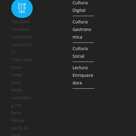
Cultura
SUB
SCR
Digital
IBE
The form
Cultura
has been
Gastrono
submitted
mica
successful
Cultura
ly!
Social
There has
been
Lectura
some
Enriquece
error
dora
while
submittin
g the
form.
Please
verify all
form