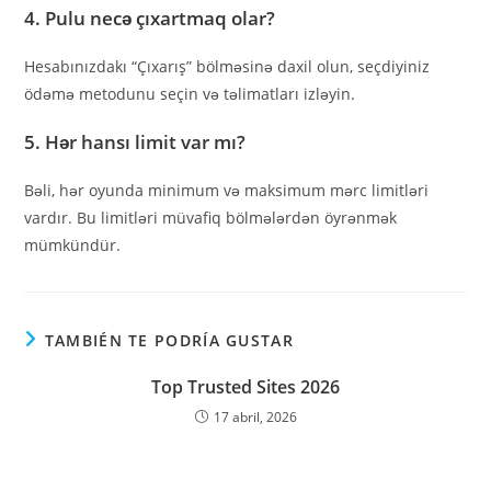
4. Pulu necə çıxartmaq olar?
Hesabınızdakı “Çıxarış” bölməsinə daxil olun, seçdiyiniz
ödəmə metodunu seçin və təlimatları izləyin.
5. Hər hansı limit var mı?
Bəli, hər oyunda minimum və maksimum mərc limitləri
vardır. Bu limitləri müvafiq bölmələrdən öyrənmək
mümkündür.
TAMBIÉN TE PODRÍA GUSTAR
Top Trusted Sites 2026
17 abril, 2026