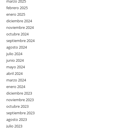
marzo 2025
febrero 2025
enero 2025
diciembre 2024
noviembre 2024
octubre 2024
septiembre 2024
agosto 2024
julio 2024
junio 2024
mayo 2024
abril 2024
marzo 2024
enero 2024
diciembre 2023
noviembre 2023
octubre 2023
septiembre 2023
agosto 2023
julio 2023