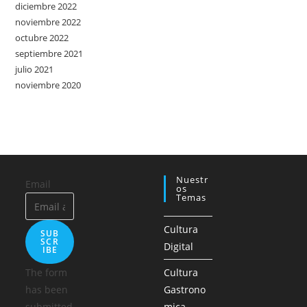
diciembre 2022
noviembre 2022
octubre 2022
septiembre 2021
julio 2021
noviembre 2020
Nuestr
Email
Os
Temas
Cultura
SUB
SCR
Digital
IBE
The form
Cultura
has been
Gastrono
submitted
mica