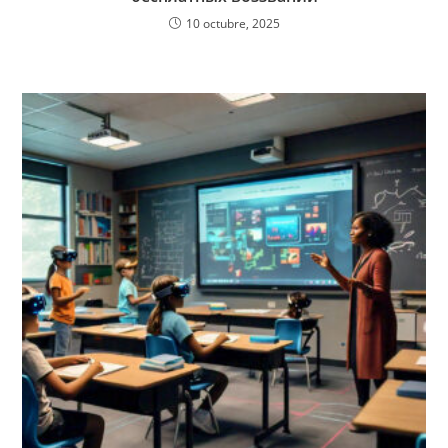
10 octubre, 2025