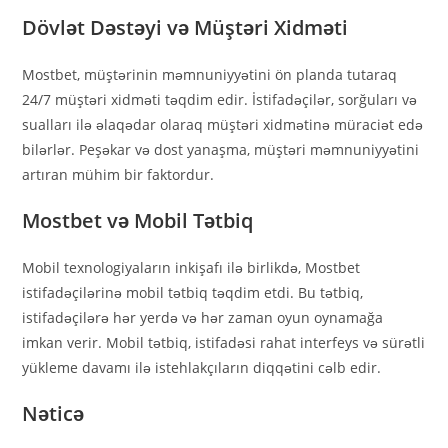
Dövlət Dəstəyi və Müştəri Xidməti
Mostbet, müştərinin məmnuniyyətini ön planda tutaraq
24/7 müştəri xidməti təqdim edir. İstifadəçilər, sorğuları və
sualları ilə əlaqədar olaraq müştəri xidmətinə müraciət edə
bilərlər. Peşəkar və dost yanaşma, müştəri məmnuniyyətini
artıran mühim bir faktordur.
Mostbet və Mobil Tətbiq
Mobil texnologiyaların inkişafı ilə birlikdə, Mostbet
istifadəçilərinə mobil tətbiq təqdim etdi. Bu tətbiq,
istifadəçilərə hər yerdə və hər zaman oyun oynamağa
imkan verir. Mobil tətbiq, istifadəsi rahat interfeys və sürətli
yükleme davamı ilə istehlakçıların diqqətini cəlb edir.
Nəticə