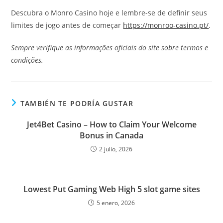
Descubra o Monro Casino hoje e lembre-se de definir seus
limites de jogo antes de começar
https://monroo-casino.pt/
.
Sempre verifique as informações oficiais do site sobre termos e
condições.
TAMBIÉN TE PODRÍA GUSTAR
Jet4Bet Casino – How to Claim Your Welcome
Bonus in Canada
2 julio, 2026
Lowest Put Gaming Web High 5 slot game sites
5 enero, 2026