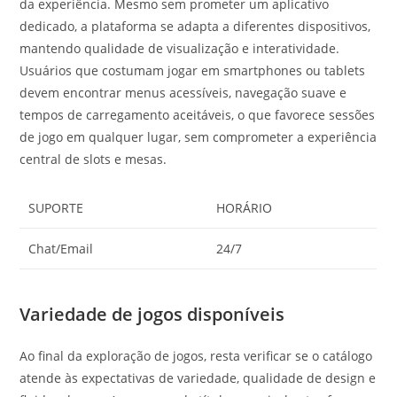
da experiência. Mesmo sem prometer um aplicativo
dedicado, a plataforma se adapta a diferentes dispositivos,
mantendo qualidade de visualização e interatividade.
Usuários que costumam jogar em smartphones ou tablets
devem encontrar menus acessíveis, navegação suave e
tempos de carregamento aceitáveis, o que favorece sessões
de jogo em qualquer lugar, sem comprometer a experiência
central de slots e mesas.
SUPORTE
HORÁRIO
Chat/Email
24/7
Variedade de jogos disponíveis
Ao final da exploração de jogos, resta verificar se o catálogo
atende às expectativas de variedade, qualidade de design e