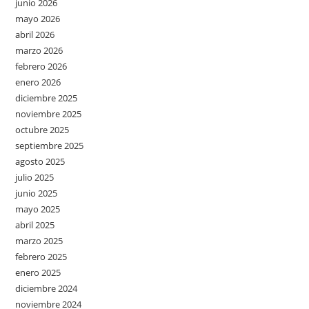
junio 2026
mayo 2026
abril 2026
marzo 2026
febrero 2026
enero 2026
diciembre 2025
noviembre 2025
octubre 2025
septiembre 2025
agosto 2025
julio 2025
junio 2025
mayo 2025
abril 2025
marzo 2025
febrero 2025
enero 2025
diciembre 2024
noviembre 2024