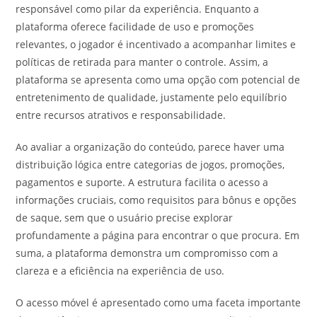
responsável como pilar da experiência. Enquanto a
plataforma oferece facilidade de uso e promoções
relevantes, o jogador é incentivado a acompanhar limites e
políticas de retirada para manter o controle. Assim, a
plataforma se apresenta como uma opção com potencial de
entretenimento de qualidade, justamente pelo equilíbrio
entre recursos atrativos e responsabilidade.
Ao avaliar a organização do conteúdo, parece haver uma
distribuição lógica entre categorias de jogos, promoções,
pagamentos e suporte. A estrutura facilita o acesso a
informações cruciais, como requisitos para bônus e opções
de saque, sem que o usuário precise explorar
profundamente a página para encontrar o que procura. Em
suma, a plataforma demonstra um compromisso com a
clareza e a eficiência na experiência de uso.
O acesso móvel é apresentado como uma faceta importante