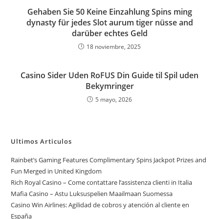
Gehaben Sie 50 Keine Einzahlung Spins ming
dynasty für jedes Slot aurum tiger nüsse and
darüber echtes Geld
18 noviembre, 2025
Casino Sider Uden RoFUS Din Guide til Spil uden
Bekymringer
5 mayo, 2026
Ultimos Articulos
Rainbet’s Gaming Features Complimentary Spins Jackpot Prizes and
Fun Merged in United Kingdom
Rich Royal Casino – Come contattare l’assistenza clienti in Italia
Mafia Casino – Astu Luksuspelien Maailmaan Suomessa
Casino Win Airlines: Agilidad de cobros y atención al cliente en
España