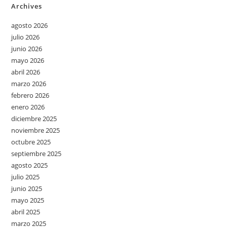
Archives
agosto 2026
julio 2026
junio 2026
mayo 2026
abril 2026
marzo 2026
febrero 2026
enero 2026
diciembre 2025
noviembre 2025
octubre 2025
septiembre 2025
agosto 2025
julio 2025
junio 2025
mayo 2025
abril 2025
marzo 2025