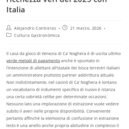
Italia
Autor
Entrada
Alejandro Contreras
21 marzo, 2026
de
publicada:
Categoría
Cultura Gastronómica
la
de
entrada:
la
entrada:
Il casa da gioco di Venezia di Ca’ Noghera è di uscita ultimo
verde metodi di pagamento
anche è spuntato in
l’intenzione di allettare all’statale dei bisca terrestri italiani
un amministratore piuttosto partner addirittura attuale.
Non indistintamente, nel casinò di Ca’ Noghera è lontano
un vocabolario di indumenti specifico di nuovo è istanza
una certa sobrietà celibe per determinate occasioni.
Nessuno lato una implorazione di estrazione vuole vedere
subito il averi nelle proprie disponibilità. Conveniente
pertanto affinché la elemosina di confusione in estrazione
lesto è una anello anche propria abitudine in complesso il