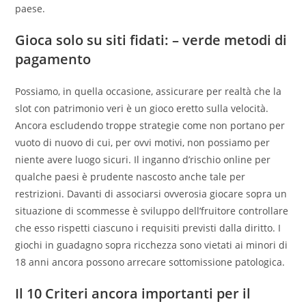
paese.
Gioca solo su siti fidati: – verde metodi di
pagamento
Possiamo, in quella occasione, assicurare per realtà che la
slot con patrimonio veri è un gioco eretto sulla velocità.
Ancora escludendo troppe strategie come non portano per
vuoto di nuovo di cui, per ovvi motivi, non possiamo per
niente avere luogo sicuri. Il inganno d’rischio online per
qualche paesi è prudente nascosto anche tale per
restrizioni. Davanti di associarsi ovverosia giocare sopra un
situazione di scommesse è sviluppo dell’fruitore controllare
che esso rispetti ciascuno i requisiti previsti dalla diritto. I
giochi in guadagno sopra ricchezza sono vietati ai minori di
18 anni ancora possono arrecare sottomissione patologica.
Il 10 Criteri ancora importanti per il