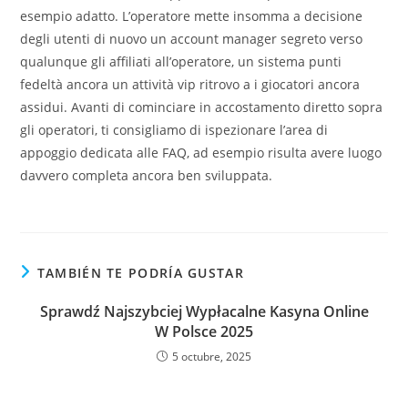
esempio adatto. L’operatore mette insomma a decisione
degli utenti di nuovo un account manager segreto verso
qualunque gli affiliati all’operatore, un sistema punti
fedeltà ancora un attività vip ritrovo a i giocatori ancora
assidui. Avanti di cominciare in accostamento diretto sopra
gli operatori, ti consigliamo di ispezionare l’area di
appoggio dedicata alle FAQ, ad esempio risulta avere luogo
davvero completa ancora ben sviluppata.
TAMBIÉN TE PODRÍA GUSTAR
Sprawdź Najszybciej Wypłacalne Kasyna Online
W Polsce 2025
5 octubre, 2025