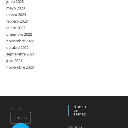
junio 2023
mayo 2023
marzo 2023
febrero 2023
enero 2023
diciembre 2022
noviembre 2022
octubre 2022
septiembre 2021
julio 2021
noviembre 2020
Nuestr
Email
Os
Temas
Cultura