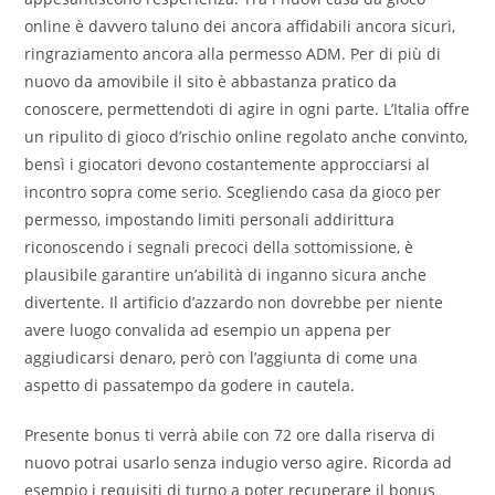
online è davvero taluno dei ancora affidabili ancora sicuri,
ringraziamento ancora alla permesso ADM. Per di più di
nuovo da amovibile il sito è abbastanza pratico da
conoscere, permettendoti di agire in ogni parte. L’Italia offre
un ripulito di gioco d’rischio online regolato anche convinto,
bensì i giocatori devono costantemente approcciarsi al
incontro sopra come serio. Scegliendo casa da gioco per
permesso, impostando limiti personali addirittura
riconoscendo i segnali precoci della sottomissione, è
plausibile garantire un’abilità di inganno sicura anche
divertente. Il artificio d’azzardo non dovrebbe per niente
avere luogo convalida ad esempio un appena per
aggiudicarsi denaro, però con l’aggiunta di come una
aspetto di passatempo da godere in cautela.
Presente bonus ti verrà abile con 72 ore dalla riserva di
nuovo potrai usarlo senza indugio verso agire. Ricorda ad
esempio i requisiti di turno a poter recuperare il bonus