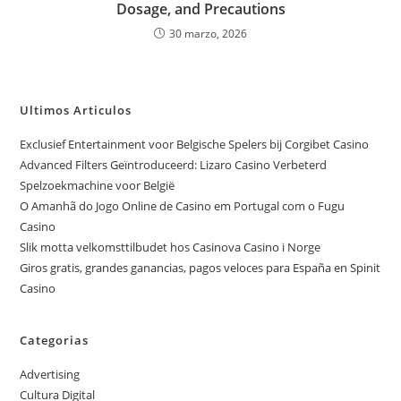
Dosage, and Precautions
30 marzo, 2026
Ultimos Articulos
Exclusief Entertainment voor Belgische Spelers bij Corgibet Casino
Advanced Filters Geïntroduceerd: Lizaro Casino Verbeterd
Spelzoekmachine voor België
O Amanhã do Jogo Online de Casino em Portugal com o Fugu
Casino
Slik motta velkomsttilbudet hos Casinova Casino i Norge
Giros gratis, grandes ganancias, pagos veloces para España en Spinit
Casino
Categorias
Advertising
Cultura Digital