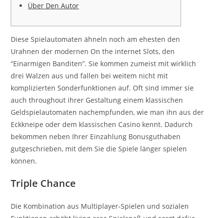
Über Den Autor
Diese Spielautomaten ähneln noch am ehesten den
Urahnen der modernen On the internet Slots, den
“Einarmigen Banditen”. Sie kommen zumeist mit wirklich
drei Walzen aus und fallen bei weitem nicht mit
komplizierten Sonderfunktionen auf. Oft sind immer sie
auch throughout ihrer Gestaltung einem klassischen
Geldspielautomaten nachempfunden, wie man ihn aus der
Eckkneipe oder dem klassischen Casino kennt. Dadurch
bekommen neben Ihrer Einzahlung Bonusguthaben
gutgeschrieben, mit dem Sie die Spiele länger spielen
können.
Triple Chance
Die Kombination aus Multiplayer-Spielen und sozialen