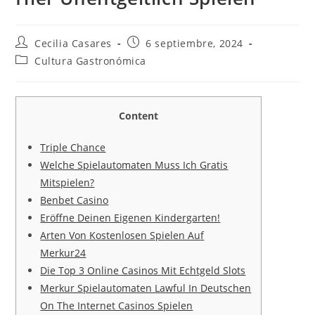
Autor
Entrada
Cecilia Casares
6 septiembre, 2024
de
publicada:
Categoría
Cultura Gastronómica
la
de
entrada:
la
entrada:
Content
Triple Chance
Welche Spielautomaten Muss Ich Gratis
Mitspielen?
Benbet Casino
Eröffne Deinen Eigenen Kindergarten!
Arten Von Kostenlosen Spielen Auf
Merkur24
Die Top 3 Online Casinos Mit Echtgeld Slots
Merkur Spielautomaten Lawful In Deutschen
On The Internet Casinos Spielen