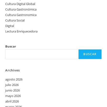
Cultura Digital Global
Cultura Gastronómica
Cultura Gastronomica
Cultura Social
Digital
Lectura Enriquecedora
Buscar
BUSCAR
Archives
agosto 2026
julio 2026
junio 2026
mayo 2026
abril 2026
marzo 2026