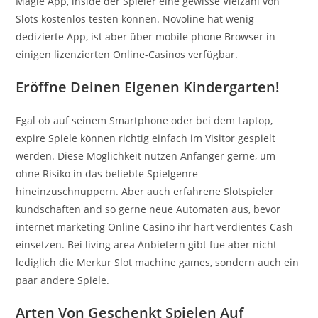
Magie App, inside der Spieler eine gewisse Vielzahl von
Slots kostenlos testen können. Novoline hat wenig
dedizierte App, ist aber über mobile phone Browser in
einigen lizenzierten Online-Casinos verfügbar.
Eröffne Deinen Eigenen Kindergarten!
Egal ob auf seinem Smartphone oder bei dem Laptop,
expire Spiele können richtig einfach im Visitor gespielt
werden. Diese Möglichkeit nutzen Anfänger gerne, um
ohne Risiko in das beliebte Spielgenre
hineinzuschnuppern. Aber auch erfahrene Slotspieler
kundschaften and so gerne neue Automaten aus, bevor
internet marketing Online Casino ihr hart verdientes Cash
einsetzen. Bei living area Anbietern gibt fue aber nicht
lediglich die Merkur Slot machine games, sondern auch ein
paar andere Spiele.
Arten Von Geschenkt Spielen Auf