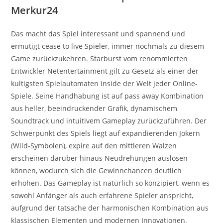
Merkur24
Das macht das Spiel interessant und spannend und
ermutigt cease to live Spieler, immer nochmals zu diesem
Game zurückzukehren. Starburst vom renommierten
Entwickler Netentertainment gilt zu Gesetz als einer der
kultigsten Spielautomaten inside der Welt jeder Online-
Spiele. Seine Handhabung ist auf pass away Kombination
aus heller, beeindruckender Grafik, dynamischem
Soundtrack und intuitivem Gameplay zurückzuführen. Der
Schwerpunkt des Spiels liegt auf expandierenden Jokern
(Wild-Symbolen), expire auf den mittleren Walzen
erscheinen darüber hinaus Neudrehungen auslösen
können, wodurch sich die Gewinnchancen deutlich
erhöhen. Das Gameplay ist natürlich so konzipiert, wenn es
sowohl Anfänger als auch erfahrene Spieler anspricht,
aufgrund der tatsache der harmonischen Kombination aus
klassischen Elementen und modernen Innovationen.