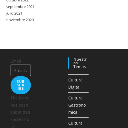
octubre 2022
septiembre 2021
julio 2021
noviembre 2020
Nuestr
Email
Os
Temas
Cultura
SUB
SCR
Digital
IBE
The form
Cultura
has been
Gastrono
submitted
mica
successful
Cultura
ly!