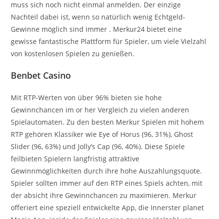
muss sich noch nicht einmal anmelden. Der einzige
Nachteil dabei ist, wenn so natürlich wenig Echtgeld-
Gewinne möglich sind immer . Merkur24 bietet eine
gewisse fantastische Plattform für Spieler, um viele Vielzahl
von kostenlosen Spielen zu genießen.
Benbet Casino
Mit RTP-Werten von über 96% bieten sie hohe
Gewinnchancen im or her Vergleich zu vielen anderen
Spielautomaten. Zu den besten Merkur Spielen mit hohem
RTP gehören Klassiker wie Eye of Horus (96, 31%), Ghost
Slider (96, 63%) und Jolly’s Cap (96, 40%). Diese Spiele
feilbieten Spielern langfristig attraktive
Gewinnmöglichkeiten durch ihre hohe Auszahlungsquote.
Spieler sollten immer auf den RTP eines Spiels achten, mit
der absicht ihre Gewinnchancen zu maximieren. Merkur
offeriert eine speziell entwickelte App, die Innerster planet