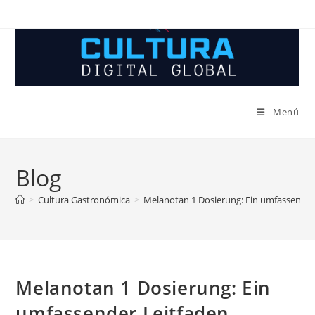
Ir
al
contenido
Menú
Blog
>
Cultura Gastronómica
>
Melanotan 1 Dosierung: Ein umfassender
Melanotan 1 Dosierung: Ein
umfassender Leitfaden