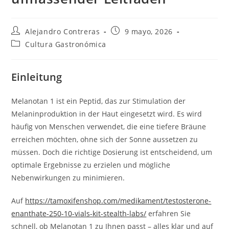
Autor
Entrada
Alejandro Contreras
9 mayo, 2026
de
publicada:
Categoría
Cultura Gastronómica
la
de
entrada:
la
entrada:
Einleitung
Melanotan 1 ist ein Peptid, das zur Stimulation der
Melaninproduktion in der Haut eingesetzt wird. Es wird
häufig von Menschen verwendet, die eine tiefere Bräune
erreichen möchten, ohne sich der Sonne aussetzen zu
müssen. Doch die richtige Dosierung ist entscheidend, um
optimale Ergebnisse zu erzielen und mögliche
Nebenwirkungen zu minimieren.
Auf
https://tamoxifenshop.com/medikament/testosterone-
enanthate-250-10-vials-kit-stealth-labs/
erfahren Sie
schnell, ob Melanotan 1 zu Ihnen passt – alles klar und auf