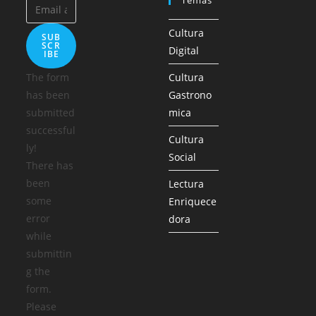
Temas
Cultura
SUB
SCR
Digital
IBE
The form
Cultura
has been
Gastrono
submitted
mica
successful
Cultura
ly!
Social
There has
been
Lectura
some
Enriquece
error
dora
while
submittin
g the
form.
Please