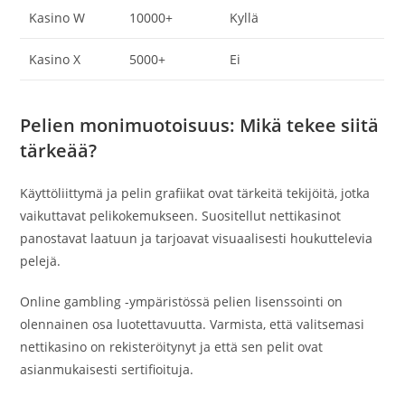
Kasino W
10000+
Kyllä
Kasino X
5000+
Ei
Pelien monimuotoisuus: Mikä tekee siitä
tärkeää?
Käyttöliittymä ja pelin grafiikat ovat tärkeitä tekijöitä, jotka
vaikuttavat pelikokemukseen. Suositellut nettikasinot
panostavat laatuun ja tarjoavat visuaalisesti houkuttelevia
pelejä.
Online gambling -ympäristössä pelien lisenssointi on
olennainen osa luotettavuutta. Varmista, että valitsemasi
nettikasino on rekisteröitynyt ja että sen pelit ovat
asianmukaisesti sertifioituja.