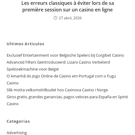
Les erreurs classiques à éviter lors de sa
première session sur un casino en ligne
27 abril, 2026
Ultimos Articulos
Exclusief Entertainment voor Belgische Spelers bij Corgibet Casino
Advanced Filters Geïntroduceerd: Lizaro Casino Verbeterd
Spelzoekmachine voor België
O Amanhã do Jogo Online de Casino em Portugal com o Fugu
Casino
Slik motta velkomsttilbudet hos Casinova Casino i Norge
Giros gratis, grandes ganancias, pagos veloces para España en Spinit
Casino
Categorias
Advertising