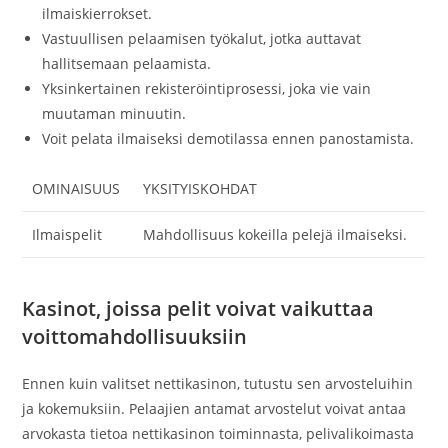
ilmaiskierrokset.
Vastuullisen pelaamisen työkalut, jotka auttavat
hallitsemaan pelaamista.
Yksinkertainen rekisteröintiprosessi, joka vie vain
muutaman minuutin.
Voit pelata ilmaiseksi demotilassa ennen panostamista.
OMINAISUUS
YKSITYISKOHDAT
Ilmaispelit
Mahdollisuus kokeilla pelejä ilmaiseksi.
Kasinot, joissa pelit voivat vaikuttaa
voittomahdollisuuksiin
Ennen kuin valitset nettikasinon, tutustu sen arvosteluihin
ja kokemuksiin. Pelaajien antamat arvostelut voivat antaa
arvokasta tietoa nettikasinon toiminnasta, pelivalikoimasta