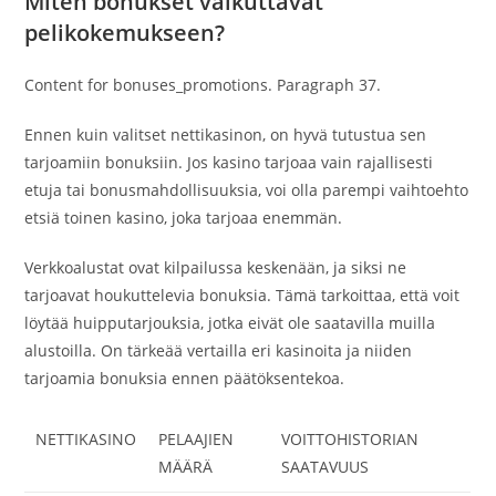
Miten bonukset vaikuttavat
pelikokemukseen?
Content for bonuses_promotions. Paragraph 37.
Ennen kuin valitset nettikasinon, on hyvä tutustua sen
tarjoamiin bonuksiin. Jos kasino tarjoaa vain rajallisesti
etuja tai bonusmahdollisuuksia, voi olla parempi vaihtoehto
etsiä toinen kasino, joka tarjoaa enemmän.
Verkkoalustat ovat kilpailussa keskenään, ja siksi ne
tarjoavat houkuttelevia bonuksia. Tämä tarkoittaa, että voit
löytää huipputarjouksia, jotka eivät ole saatavilla muilla
alustoilla. On tärkeää vertailla eri kasinoita ja niiden
tarjoamia bonuksia ennen päätöksentekoa.
NETTIKASINO
PELAAJIEN
VOITTOHISTORIAN
MÄÄRÄ
SAATAVUUS