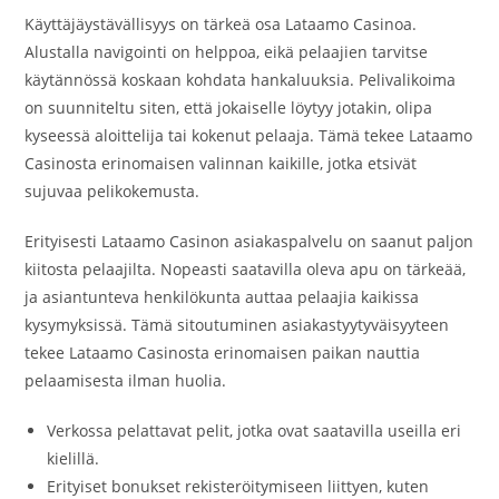
Käyttäjäystävällisyys on tärkeä osa Lataamo Casinoa.
Alustalla navigointi on helppoa, eikä pelaajien tarvitse
käytännössä koskaan kohdata hankaluuksia. Pelivalikoima
on suunniteltu siten, että jokaiselle löytyy jotakin, olipa
kyseessä aloittelija tai kokenut pelaaja. Tämä tekee Lataamo
Casinosta erinomaisen valinnan kaikille, jotka etsivät
sujuvaa pelikokemusta.
Erityisesti Lataamo Casinon asiakaspalvelu on saanut paljon
kiitosta pelaajilta. Nopeasti saatavilla oleva apu on tärkeää,
ja asiantunteva henkilökunta auttaa pelaajia kaikissa
kysymyksissä. Tämä sitoutuminen asiakastyytyväisyyteen
tekee Lataamo Casinosta erinomaisen paikan nauttia
pelaamisesta ilman huolia.
Verkossa pelattavat pelit, jotka ovat saatavilla useilla eri
kielillä.
Erityiset bonukset rekisteröitymiseen liittyen, kuten