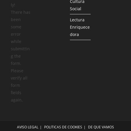
Cultura
ly!
Social
There has
been
Lectura
some
Enriquece
error
dora
while
submittin
g the
form.
Please
verify all
form
fields
again.
AVISO LEGAL
POLITICAS DE COOKIES
DE QUE VAMOS