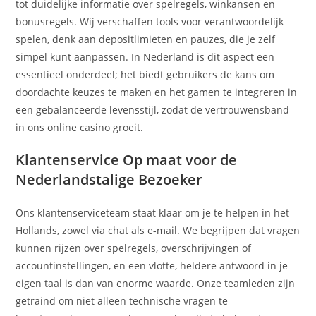
tot duidelijke informatie over spelregels, winkansen en
bonusregels. Wij verschaffen tools voor verantwoordelijk
spelen, denk aan depositlimieten en pauzes, die je zelf
simpel kunt aanpassen. In Nederland is dit aspect een
essentieel onderdeel; het biedt gebruikers de kans om
doordachte keuzes te maken en het gamen te integreren in
een gebalanceerde levensstijl, zodat de vertrouwensband
in ons online casino groeit.
Klantenservice Op maat voor de
Nederlandstalige Bezoeker
Ons klantenserviceteam staat klaar om je te helpen in het
Hollands, zowel via chat als e-mail. We begrijpen dat vragen
kunnen rijzen over spelregels, overschrijvingen of
accountinstellingen, en een vlotte, heldere antwoord in je
eigen taal is dan van enorme waarde. Onze teamleden zijn
getraind om niet alleen technische vragen te