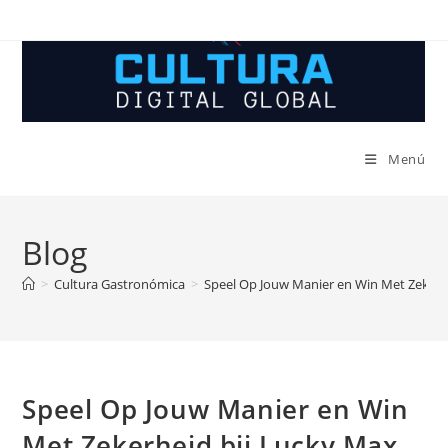
Ir
al
contenido
Menú
Blog
>
Cultura Gastronómica
>
Speel Op Jouw Manier en Win Met Zekerh
Speel Op Jouw Manier en Win
Met Zekerheid bij Lucky Max