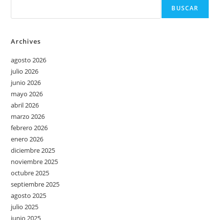
BUSCAR
Archives
agosto 2026
julio 2026
junio 2026
mayo 2026
abril 2026
marzo 2026
febrero 2026
enero 2026
diciembre 2025
noviembre 2025
octubre 2025
septiembre 2025
agosto 2025
julio 2025
junio 2025