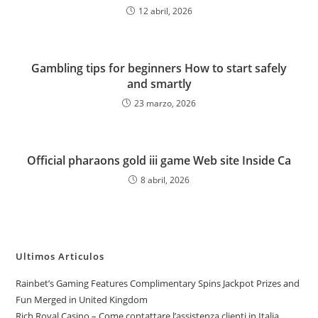
12 abril, 2026
Gambling tips for beginners How to start safely
and smartly
23 marzo, 2026
Official pharaons gold iii game Web site Inside Ca
8 abril, 2026
Ultimos Articulos
Rainbet’s Gaming Features Complimentary Spins Jackpot Prizes and
Fun Merged in United Kingdom
Rich Royal Casino – Come contattare l’assistenza clienti in Italia