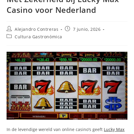
Casino voor Nederland
Autor
Entrada
Alejandro Contreras
7 junio, 2026
de
publicada:
Categoría
Cultura Gastronómica
la
de
entrada:
la
entrada:
In de levendige wereld van online casino’s geeft
Lucky Max