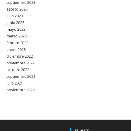
septiembre 2023
agosto 2023
julio 2023
junio 2023
mayo 2023
marzo 2023
febrero 2023
enero 2023
diciembre 2022
noviembre 2022
octubre 2022
septiembre 2021
julio 2021
noviembre 2020
Nuestr