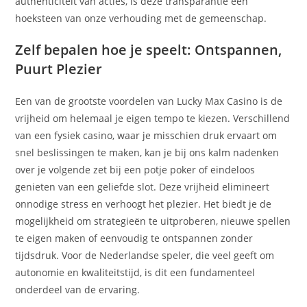
authenticiteit van acties, is deze transparantie een
hoeksteen van onze verhouding met de gemeenschap.
Zelf bepalen hoe je speelt: Ontspannen,
Puurt Plezier
Een van de grootste voordelen van Lucky Max Casino is de
vrijheid om helemaal je eigen tempo te kiezen. Verschillend
van een fysiek casino, waar je misschien druk ervaart om
snel beslissingen te maken, kan je bij ons kalm nadenken
over je volgende zet bij een potje poker of eindeloos
genieten van een geliefde slot. Deze vrijheid elimineert
onnodige stress en verhoogt het plezier. Het biedt je de
mogelijkheid om strategieën te uitproberen, nieuwe spellen
te eigen maken of eenvoudig te ontspannen zonder
tijdsdruk. Voor de Nederlandse speler, die veel geeft om
autonomie en kwaliteitstijd, is dit een fundamenteel
onderdeel van de ervaring.