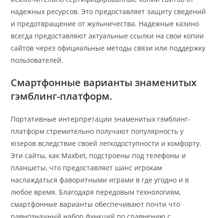
надежных ресурсов. Это предоставляет защиту сведений
и предотвращение от жульничества. Надежные казино
всегда предоставляют актуальные ссылки на свои копии
сайтов через официальные методы связи или поддержку
пользователей.
Смартфонные варианты знаменитых
гэмблинг-платформ.
Портативные интерпретации знаменитых гэмблинг-
платформ стремительно получают популярность у
юзеров вследствие своей легкодоступности и комфорту.
Эти сайты, как Maxbet, подстроены под телефоны и
планшеты, что предоставляет шанс игрокам
наслаждаться фаворитными играми в где угодно и в
любое время. Благодаря передовым технологиям,
смартфонные варианты обеспечивают почти что
равнозначный набор функций по сравнению с