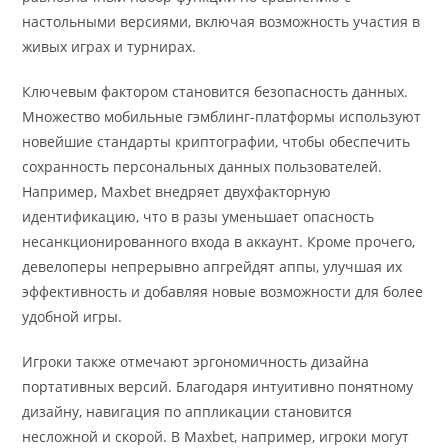
настольными версиями, включая возможность участия в
живых играх и турнирах.
Ключевым фактором становится безопасность данных.
Множество мобильные гэмблинг-платформы используют
новейшие стандарты криптографии, чтобы обеспечить
сохранность персональных данных пользователей.
Например, Maxbet внедряет двухфакторную
идентификацию, что в разы уменьшает опасность
несанкционированного входа в аккаунт. Кроме прочего,
девелоперы непрерывно апгрейдят аппы, улучшая их
эффективность и добавляя новые возможности для более
удобной игры.
Игроки также отмечают эргономичность дизайна
портативных версий. Благодаря интуитивно понятному
дизайну, навигация по аппликации становится
несложной и скорой. В Maxbet, например, игроки могут