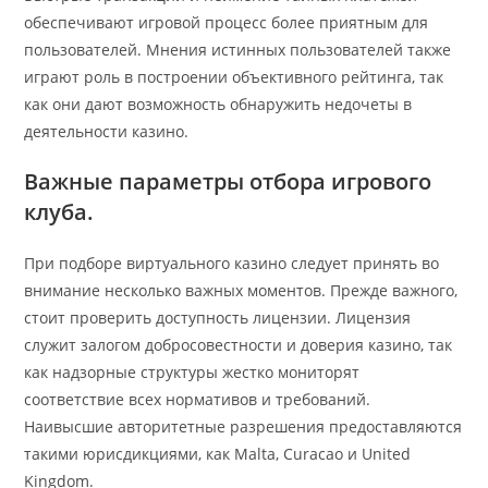
обеспечивают игровой процесс более приятным для
пользователей. Мнения истинных пользователей также
играют роль в построении объективного рейтинга, так
как они дают возможность обнаружить недочеты в
деятельности казино.
Важные параметры отбора игрового
клуба.
При подборе виртуального казино следует принять во
внимание несколько важных моментов. Прежде важного,
стоит проверить доступность лицензии. Лицензия
служит залогом добросовестности и доверия казино, так
как надзорные структуры жестко мониторят
соответствие всех нормативов и требований.
Наивысшие авторитетные разрешения предоставляются
такими юрисдикциями, как Malta, Curacao и United
Kingdom.