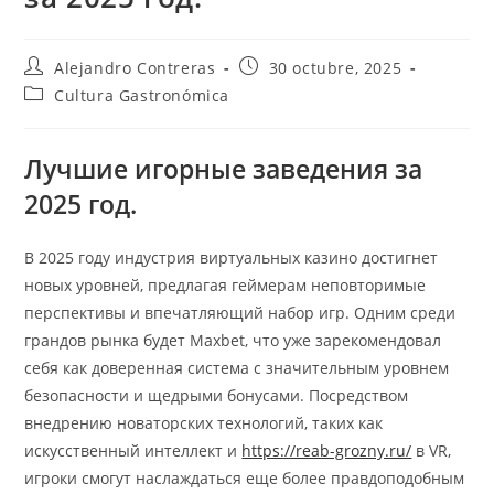
Autor
Entrada
Alejandro Contreras
30 octubre, 2025
de
publicada:
Categoría
Cultura Gastronómica
la
de
entrada:
la
entrada:
Лучшие игорные заведения за
2025 год.
В 2025 году индустрия виртуальных казино достигнет
новых уровней, предлагая геймерам неповторимые
перспективы и впечатляющий набор игр. Одним среди
грандов рынка будет Maxbet, что уже зарекомендовал
себя как доверенная система с значительным уровнем
безопасности и щедрыми бонусами. Посредством
внедрению новаторских технологий, таких как
искусственный интеллект и
https://reab-grozny.ru/
в VR,
игроки смогут наслаждаться еще более правдоподобным