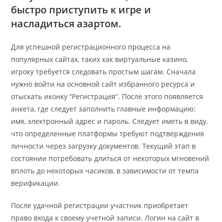
быстро приступить к игре и
насладиться азартом.
Для успешной регистрационного процесса на
популярных сайтах, таких как виртуальные казино,
игроку требуется следовать простым шагам. Сначала
нужно войти на основной сайт избранного ресурса и
отыскать иконку “Регистрация”. После этого появляется
анкета, где следует заполнить главные информацию:
имя, электронный адрес и пароль. Следует иметь в виду,
что определенные платформы требуют подтверждения
личности через загрузку документов. Текущий этап в
состоянии потребовать длиться от некоторых мгновений
вплоть до некоторых часиков, в зависимости от темпа
верификации.
После удачной регистрации участник приобретает
право входа к своему учетной записи. Логин на сайт в