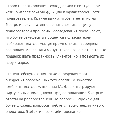
Скорость реагирования техподдержки в виртуальном
казино играет важную функцию в удовлетворённости
пользователей. Крайне важно, чтобы агенты могли
быстро и результативно решать возникающие у
пользователей проблемы. Исследования показывают,
что более семидесяти процентов пользователей
выбирают платформы, где время отклика в среднем
составляет менее пяти минут. Такое позволяет не только
поддерживать преданность клиентов, но и повысить их
веру к марке.
Степень обслуживания также определяется от
внедрения современных технологий. Множество
гэмблинг-платформ, включая Maxbet, интегрируют
виртуальных помощников, предоставляющие быстрые
ответы на распространенные вопросы. Впрочем для
более сложных вопросов требуется ассистенция живого
оператора. Эффективное комбинирование