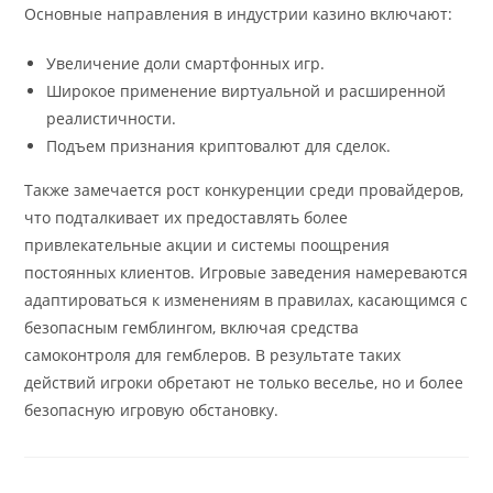
Основные направления в индустрии казино включают:
Увеличение доли смартфонных игр.
Широкое применение виртуальной и расширенной
реалистичности.
Подъем признания криптовалют для сделок.
Также замечается рост конкуренции среди провайдеров,
что подталкивает их предоставлять более
привлекательные акции и системы поощрения
постоянных клиентов. Игровые заведения намереваются
адаптироваться к изменениям в правилах, касающимся с
безопасным гемблингом, включая средства
самоконтроля для гемблеров. В результате таких
действий игроки обретают не только веселье, но и более
безопасную игровую обстановку.