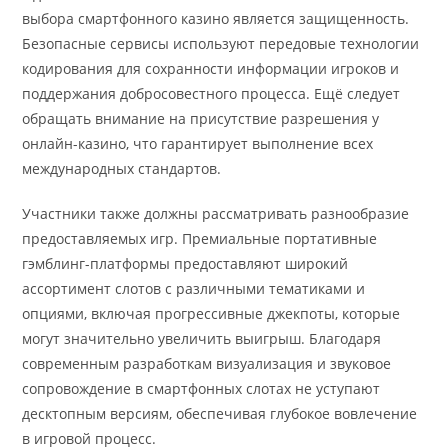
выбора смартфонного казино является защищенность.
Безопасные сервисы используют передовые технологии
кодирования для сохранности информации игроков и
поддержания добросовестного процесса. Ещё следует
обращать внимание на присутствие разрешения у
онлайн-казино, что гарантирует выполнение всех
международных стандартов.
Участники также должны рассматривать разнообразие
предоставляемых игр. Премиальные портативные
гэмблинг-платформы предоставляют широкий
ассортимент слотов с различными тематиками и
опциями, включая прогрессивные джекпоты, которые
могут значительно увеличить выигрыш. Благодаря
современным разработкам визуализация и звуковое
сопровождение в смартфонных слотах не уступают
десктопным версиям, обеспечивая глубокое вовлечение
в игровой процесс.