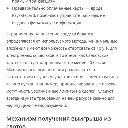
прямым транзакциям.
Предварительно оплаченные карты — вроде
Paysafecard, позволяют управлять расходы, не
выдавая финансовую информацию.
Ограничения на внесение средств баланса
определяются от используемого метода. Минимальные
вложения имеют возможность стартовать от 10 у.е. для
электронных кошельков, в то время как банковские
карты зачастую запрашивают не менее 20 баксов.
Максимальные ограничения различаются в
соответствии от уровня участника и регламента казино
казино вулкан. Например, привилегированные игроки
могут иметь увеличенные лимиты на сделки. Следует
всегда изучать требования на веб-ресурсе казино для
недопущения недоразумений.
Механизм получения выигрыша из
слотов