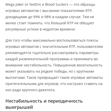
Mega Joker от NetEnt и Blood Suckers — это образцы
игровых автоматов с высокими показателями RTP,
доходящими до 99% и 98% в каждом случае. Тем не
менее стоит помнить, что большой RTP не обещает
регулярные успехи в недолгом времени.
Для того чтобы максимально воспользоваться плюсы
игровых автоматов с значительным RTP, пользователям
рекомендуется тщательно рассматривать параметры
каждой развлекательной программы и принимать во
внимание нестабильность. Повышенная волатильность
может указывать на редкие победы, но с крупными
выплатами. Такое превращает такие игровые автоматы
притягательными для игроков, что настроен ставить на
кон ради крупного джекпота.
Нестабильность и периодичность
выигрышей