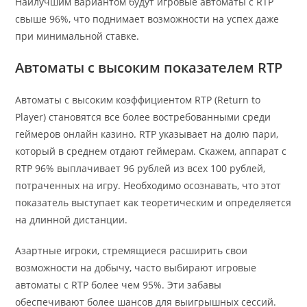
Наилучшим вариантом будут игровые автоматы с RTP
свыше 96%, что поднимает возможности на успех даже
при минимальной ставке.
Автоматы с высоким показателем RTP
Автоматы с высоким коэффициентом RTP (Return to
Player) становятся все более востребованными среди
геймеров онлайн казино. RTP указывает на долю пари,
который в среднем отдают геймерам. Скажем, аппарат с
RTP 96% выплачивает 96 рублей из всех 100 рублей,
потраченных на игру. Необходимо осознавать, что этот
показатель выступает как теоретическим и определяется
на длинной дистанции.
Азартные игроки, стремящиеся расширить свои
возможности на добычу, часто выбирают игровые
автоматы с RTP более чем 95%. Эти забавы
обеспечивают более шансов для выигрышных сессий.