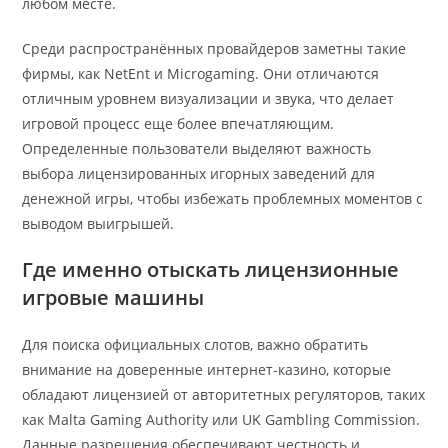
любом месте.
Среди распространённых провайдеров заметны такие
фирмы, как NetEnt и Microgaming. Они отличаются
отличным уровнем визуализации и звука, что делает
игровой процесс еще более впечатляющим.
Определенные пользователи выделяют важность
выбора лицензированных игорных заведений для
денежной игры, чтобы избежать проблемных моментов с
выводом выигрышей.
Где именно отыскать лицензионные
игровые машины
Для поиска официальных слотов, важно обратить
внимание на доверенные интернет-казино, которые
обладают лицензией от авторитетных регуляторов, таких
как Malta Gaming Authority или UK Gambling Commission.
Данные разрешения обеспечивают честность и