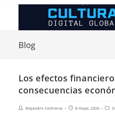
Ir
al
contenido
Blog
Los efectos financiero
consecuencias econó
Autor
Entrada
Categ
Alejandro Contreras
8 mayo, 2026
C
de
publicada:
de