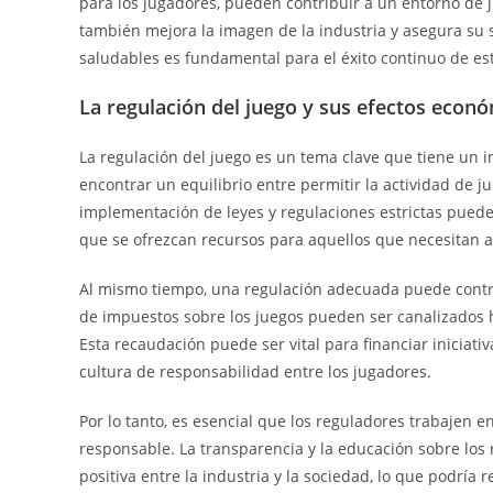
para los jugadores, pueden contribuir a un entorno de j
también mejora la imagen de la industria y asegura su 
saludables es fundamental para el éxito continuo de es
La regulación del juego y sus efectos econ
La regulación del juego es un tema clave que tiene un 
encontrar un equilibrio entre permitir la actividad de j
implementación de leyes y regulaciones estrictas puede
que se ofrezcan recursos para aquellos que necesitan 
Al mismo tiempo, una regulación adecuada puede contr
de impuestos sobre los juegos pueden ser canalizados 
Esta recaudación puede ser vital para financiar iniciat
cultura de responsabilidad entre los jugadores.
Por lo tanto, es esencial que los reguladores trabajen 
responsable. La transparencia y la educación sobre los
positiva entre la industria y la sociedad, lo que podría