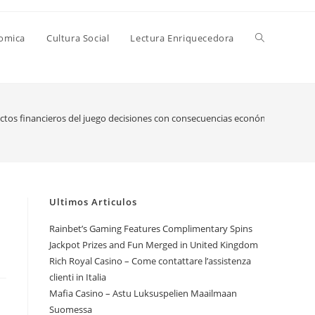
Alternar
nomica
Cultura Social
Lectura Enriquecedora
búsqueda
ectos financieros del juego decisiones con consecuencias económicas
de
la
Ultimos Articulos
Rainbet’s Gaming Features Complimentary Spins
Jackpot Prizes and Fun Merged in United Kingdom
web
Rich Royal Casino – Come contattare l’assistenza
clienti in Italia
Mafia Casino – Astu Luksuspelien Maailmaan
Suomessa