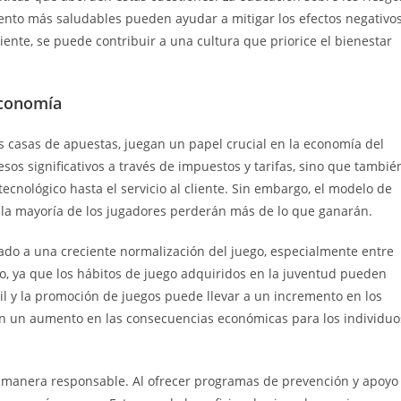
iento más saludables pueden ayudar a mitigar los efectos negativo
iente, se puede contribuir a una cultura que priorice el bienestar
economía
as casas de apuestas, juegan un papel crucial en la economía del
os significativos a través de impuestos y tarifas, sino que tambié
ecnológico hasta el servicio al cliente. Sin embargo, el modelo de
 la mayoría de los jugadores perderán más de lo que ganarán.
vado a una creciente normalización del juego, especialmente entre
zo, ya que los hábitos de juego adquiridos en la juventud pueden
cil y la promoción de juegos puede llevar a un incremento en los
 en un aumento en las consecuencias económicas para los individuo
de manera responsable. Al ofrecer programas de prevención y apoyo