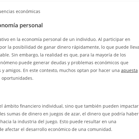
da:
cuencias económicas
conomía personal
ativo en la economía personal de un individuo. Al participar en
por la posibilidad de ganar dinero rápidamente, lo que puede llev
iable. Sin embargo, la realidad es que, para la mayoría de los
e fenómeno puede generar deudas y problemas económicos que
res y amigos. En este contexto, muchos optan por hacer una
apuesta
 oportunidades.
el ámbito financiero individual, sino que también pueden impactar
des sumas de dinero en juegos de azar, el dinero que podría haber
 hacia la industria del juego. Esto puede resultar en una
de afectar el desarrollo económico de una comunidad.