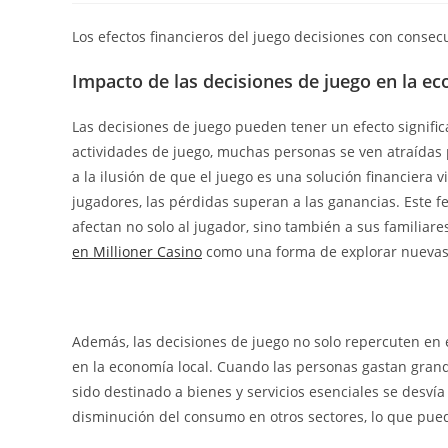
la
la
entrada:
entra
Los efectos financieros del juego decisiones con conse
Impacto de las decisiones de juego en la e
Las decisiones de juego pueden tener un efecto signific
actividades de juego, muchas personas se ven atraídas 
a la ilusión de que el juego es una solución financiera v
jugadores, las pérdidas superan a las ganancias. Est
afectan no solo al jugador, sino también a sus familia
en Millioner Casino
como una forma de explorar nuevas
Además, las decisiones de juego no solo repercuten en 
en la economía local. Cuando las personas gastan gran
sido destinado a bienes y servicios esenciales se desvía
disminución del consumo en otros sectores, lo que pue