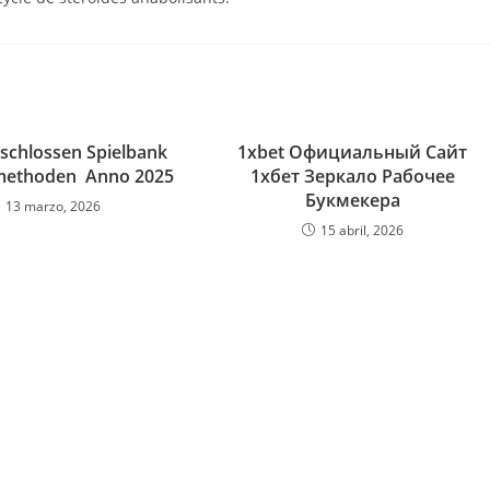
schlossen Spielbank
1xbet Официальный Cайт
ethoden ️ Anno 2025
1хбет Зеркало Рабочее
Букмекера
13 marzo, 2026
15 abril, 2026