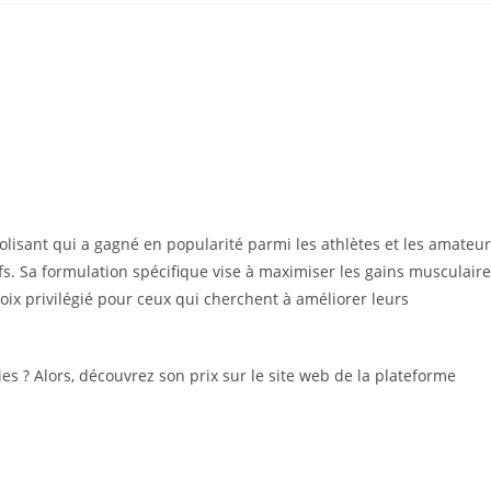
ntrada:
lisant qui a gagné en popularité parmi les athlètes et les amateu
s. Sa formulation spécifique vise à maximiser les gains musculair
hoix privilégié pour ceux qui cherchent à améliorer leurs
 ? Alors, découvrez son prix sur le site web de la plateforme