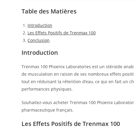
la
la
entrada:
e
Table des Matières
Introduction
Les Effets Positifs de Trenmax 100
Conclusion
Introduction
Trenmax 100 Phoenix Laboratories est un stéroïde anabo
de musculation en raison de ses nombreux effets positif
tout en réduisant la rétention d’eau, ce qui en fait un c
performances physiques.
Souhaitez-vous acheter Trenmax 100 Phoenix Laboratories
pharmaceutique français.
Les Effets Positifs de Trenmax 100